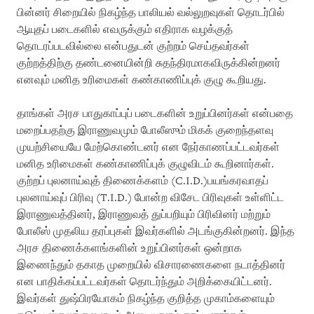
பின்னர் சிறையில் நிகழ்ந்த பாலியல் வல்லுறவுகள் தொடர்பில்
ஆயுதப் படைகளில் எவருக்கும் எதிராக வழக்குத்
தொடரப்படவில்லை என்பதுடன் குற்றம் செய்தவர்கள்
குற்றத்திற்கு தண்டனையின்றி சுதந்திரமாகவிருக்கின்றனர்
எனவும் மனித உரிமைகள் கண்காணிப்புக் குழு கூறியது.
தாங்கள் அரச பாதுகாப்புப் படைகளின் உறுப்பினர்கள் என்பதை
மறைப்பதற்கு இராணுவமும் போலீஸும் மிகக் குறைந்தளவு
முயற்சியையே மேற்கொண்டனர் என நேர்காணப்பட்டவர்கள்
மனித உரிமைகள் கண்காணிப்புக் குழுவிடம் கூறினார்கள்.
குற்றப் புலனாய்வுத் திணைக்களம் (C.I.D.)பயங்கரவாதப்
புலனாய்வுப் பிரிவு (T.I.D.) போன்ற விசேட பிரிவுகள் உள்ளிட்ட
இராணுவத்தினர், இராணுவத் துப்பறியும் பிரிவினர் மற்றும்
போலீஸ் முதலிய தரப்புகள் இவர்களில் அடங்குகின்றனர். இந்த
அரச திணைக்களங்களின் உறுப்பினர்கள் ஒன்றாக
இணைந்தும் தகாத முறையில் விசாரணைகளை நடாத்தினர்
என பாதிக்கப்பட்டவர்கள் தொடர்ந்தும் அறிக்கையிட்டனர்.
இவர்கள் துஷ்பிரயோகம் நிகழ்ந்த குறித்த முகாம்களையும்