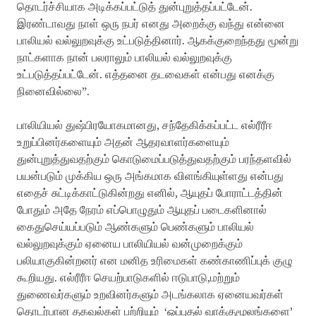
தொடர்ச்சியாக அடிக்கப்பட்டுத் துன்புறுத்தப்பட்டேன்.
இரண்டாவது நாள் ஒரு நபர் எனது அறைக்கு வந்து என்னை
பாலியல் வல்லுறவுக்கு உட்படுத்தினார். ஆகக்குறைந்தது மூன்று
நாட்களாக நான் பலராலும் பாலியல் வல்லுறவுக்கு
உட்படுத்தப்பட்டேன். எத்தனை தடவைகள் என்பது எனக்கு
நினைவில்லை”.
பாலியியல் துஷ்பிரயோகமானது, சந்தேகிக்கப்பட்ட எல்ரீரீஈ
உறுப்பினர்களையும் அதன் ஆதரவாளர்களையும்
துன்புறுத்துவதற்கும் கொடுமைப்படுத்துவதற்கும் பரந்தளவில்
பயன்படும் முக்கிய ஒரு அங்கமாக விளங்கியுள்ளது என்பது
எதைச் சுட்டிக்காட்டுகின்றது எனில், ஆயுதப் போராட்டத்தின்
போதும் அதே நேரம் எப்பொழுதும் ஆயுதப் படைகளினால்
கைதுசெய்யப்படும் ஆண்களும் பெண்களும் பாலியல்
வல்லுறவுக்கும் ஏனைய பாலியியல் வன்முறைக்கும்
பலியாகுகின்றனர் என மனித உரிமைகள் கண்காணிப்புக் குழு
கூறியது. எல்ரீரீஈ செயற்பாடுகளில் ஈடுபாடு,மற்றும்
துணைவர்களும் உறவினர்களும் அடங்கலாக ஏனையவர்கள்
தொடர்பான தகவல்கள் பற்றியும் ‘ஒப்புதல் வாக்குமூலங்களை’