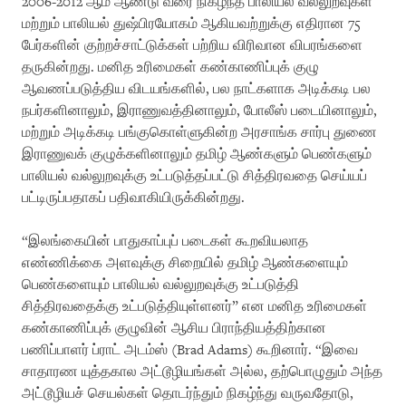
2006-2012 ஆம் ஆண்டு வரை நிகழ்ந்த பாலியல் வல்லுறவுகள்
மற்றும் பாலியல் துஷ்பிரயோகம் ஆகியவற்றுக்கு எதிரான 75
பேர்களின் குற்றச்சாட்டுக்கள் பற்றிய விரிவான விபரங்களை
தருகின்றது. மனித உரிமைகள் கண்காணிப்புக் குழு
ஆவணப்படுத்திய விடயங்களில், பல நாட்களாக அடிக்கடி பல
நபர்களினாலும், இராணுவத்தினாலும், போலீஸ் படையினாலும்,
மற்றும் அடிக்கடி பங்குகொள்ளுகின்ற அரசாங்க சார்பு துணை
இராணுவக் குழுக்களினாலும் தமிழ் ஆண்களும் பெண்களும்
பாலியல் வல்லுறவுக்கு உட்படுத்தப்பட்டு சித்திரவதை செய்யப்
பட்டிருப்பதாகப் பதிவாகியிருக்கின்றது.
“இலங்கையின் பாதுகாப்புப் படைகள் கூறவியலாத
எண்ணிக்கை அளவுக்கு சிறையில் தமிழ் ஆண்களையும்
பெண்களையும் பாலியல் வல்லுறவுக்கு உட்படுத்தி
சித்திரவதைக்கு உட்படுத்தியுள்ளனர்” என மனித உரிமைகள்
கண்காணிப்புக் குழுவின் ஆசிய பிராந்தியத்திற்கான
பணிப்பாளர் ப்ராட் அடம்ஸ் (Brad Adams) கூறினார். “இவை
சாதாரண யுத்தகால அட்டூழியங்கள் அல்ல, தற்பொழுதும் அந்த
அட்டூழியச் செயல்கள் தொடர்ந்தும் நிகழ்ந்து வருவதோடு,