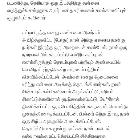
பயணித்து, தெரியாத ஒரு இடத்திற்கு தன்னை
எடுத்துச்சென்றதாக அவர் மனித உரிமைகள் கண்காணிப்புக்
குழுவிடம் கூறினார்:
கட்டியிருந்த எனது கண்களை அவர்கள்
அவிழ்த்துவிட்ட [போது] நான் அங்கு ஏனைய நான்கு
நபர்கள் இருந்த ஒரு அறையைக் கண்டேன். நான் ஒரு
நாற்காலியில் கட்டப்பட்டு எல்ரீரீஈ தரப்புடன்
எனக்கிருக்கும் தொடர்புகள் பற்றியும் அண்மையில்
வெளிநாட்டிற்குசென்ற காரணம் பற்றியும்
விசாரிக்கப்பட்டேன். அவர்கள் எனது ஆடைகளை
உரிந்து என்னை அடிக்கத் தொடங்கினார்கள். நான்
மின்சாரக் கம்பிகளினால் அடிக்கப்பட்டு, எரியும்
சிகரட்டுக்களினால் சூடுவைக்கப்பட்டு, பெற்றோல்
திணிக்கப்பட்ட ஒரு பொலித்தின் உறையைக் கொண்டு
மூச்சுத்திணறடிக்கப்பட்டேன். பின்னர் அந்த இரவு, நான்
ஒரு சிறிய அறையில் அடைக்கப்பட்டேன்.
தொடர்ச்சியாக மூன்று நாட்கள் நான் பாலியல்
வல்லுறவுக்கு உட்படுத்தப்பட்டு சித்திரவதை