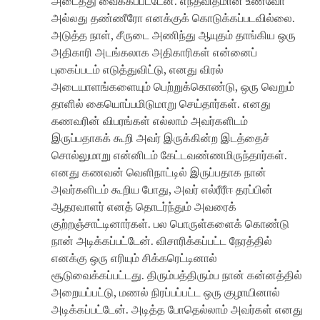
அடைத்து வைக்கப்பட்டேன். எந்தவிதமான உணவோ
அல்லது தண்ணீரோ எனக்குக் கொடுக்கப்படவில்லை.
அடுத்த நாள், சீருடை அணிந்து ஆயுதம் தாங்கிய ஒரு
அதிகாரி அடங்கலாக அதிகாரிகள் என்னைப்
புகைப்படம் எடுத்துவிட்டு, எனது விரல்
அடையாளங்களையும் பெற்றுக்கொண்டு, ஒரு வெறும்
தாளில் கையொப்பமிடுமாறு செய்தார்கள். எனது
கணவரின் விபரங்கள் எல்லாம் அவர்களிடம்
இருப்பதாகக் கூறி அவர் இருக்கின்ற இடத்தைச்
சொல்லுமாறு என்னிடம் கேட்டவண்ணமிருந்தார்கள்.
எனது கணவன் வெளிநாட்டில் இருப்பதாக நான்
அவர்களிடம் கூறிய போது, அவர் எல்ரீரீஈ தரப்பின்
ஆதரவாளர் எனத் தொடர்ந்தும் அவரைக்
குற்றஞ்சாட்டினார்கள். பல பொருள்களைக் கொண்டு
நான் அடிக்கப்பட்டேன். விசாரிக்கப்பட்ட நேரத்தில்
எனக்கு ஒரு எரியும் சிக்கரெட்டினால்
சூடுவைக்கப்பட்டது. திரும்பத்திரும்ப நான் கன்னத்தில்
அறையப்பட்டு, மணல் நிரப்பப்பட்ட ஒரு குழாயினால்
அடிக்கப்பட்டேன். அடித்த போதெல்லாம் அவர்கள் எனது