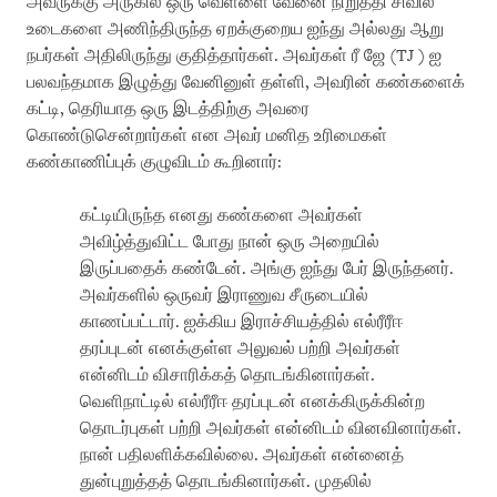
அவருக்கு அருகில் ஒரு வெள்ளை வேனை நிறுத்தி சிவில்
உடைகளை அணிந்திருந்த ஏறக்குறைய ஐந்து அல்லது ஆறு
நபர்கள் அதிலிருந்து குதித்தார்கள். அவர்கள் ரீ ஜே (TJ ) ஐ
பலவந்தமாக இழுத்து வேனினுள் தள்ளி, அவரின் கண்களைக்
கட்டி, தெரியாத ஒரு இடத்திற்கு அவரை
கொண்டுசென்றார்கள் என அவர் மனித உரிமைகள்
கண்காணிப்புக் குழுவிடம் கூறினார்:
கட்டியிருந்த எனது கண்களை அவர்கள்
அவிழ்த்துவிட்ட போது நான் ஒரு அறையில்
இருப்பதைக் கண்டேன். அங்கு ஐந்து பேர் இருந்தனர்.
அவர்களில் ஒருவர் இராணுவ சீருடையில்
காணப்பட்டார். ஐக்கிய இராச்சியத்தில் எல்ரீரீஈ
தரப்புடன் எனக்குள்ள அலுவல் பற்றி அவர்கள்
என்னிடம் விசாரிக்கத் தொடங்கினார்கள்.
வெளிநாட்டில் எல்ரீரீஈ தரப்புடன் எனக்கிருக்கின்ற
தொடர்புகள் பற்றி அவர்கள் என்னிடம் வினவினார்கள்.
நான் பதிலளிக்கவில்லை. அவர்கள் என்னைத்
துன்புறுத்தத் தொடங்கினார்கள். முதலில்