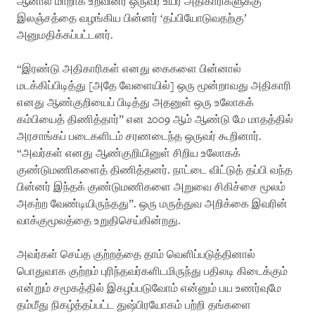
ஆனால் மாறாக உறவினர் ஒருவர் உயர் அதிகாரிகளுக்கு
இலஞ்சத்தை வழங்கிய பின்னர் ‘தப்பியோடுவதற்கு’
அனுமதிக்கப்பட்டனர்.
“இரண்டு அதிகாரிகள் எனது கைகளை பின்னால்
மடக்கிப்பிடித்து [அதே வேளையில்] ஒரு மூன்றாவது அதிகாரி
எனது ஆண்குறியைப் பிடித்து அதனுள் ஒரு உலோகக்
கம்பியைத் திணித்தார்” என 2009 ஆம் ஆண்டு மே மாதத்தில்
அரசாங்கப் படைகளிடம் சரணடைந்த ஒருவர் கூறினார்.
“அவர்கள் எனது ஆண்குறியினுள் சிறிய உலோகக்
குண்டுமணிகளைத் திணித்தனர். நாட்டை விட்டுத் தப்பி வந்த
பின்னர் இந்தக் குண்டுமணிகளை அறுவை சிகிச்சை மூலம்
அகற்ற வேண்டியிருந்தது”. ஒரு மருத்துவ அறிக்கை இவரின்
வாக்குமூலத்தை உறுதிசெய்கின்றது.
அவர்கள் செய்த குற்றத்தை தாம் வெளிப்படுத்தினால்
பொதுவாக குற்றம் புரிந்தவர்களிடமிருந்து பதிலடி கிடைக்கும்
என்றும் சமூகத்தில் இகழப்படுவோம் என்னும் பய உணர்வுமே
தம்மீது நிகழ்த்தப்பட்ட துஷ்பிரயோகம் பற்றி தங்களை