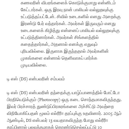
கணவரின் விபரங்களைக் கொடுக்குமாறு என்னிடம்
கேட்டார்கள். ஒரு இரவு நான் பாலியல் வல்லுறவுக்கு
உட்படுத்தப்பட்டேன். சிவில் உடைகளில் எனது அறைக்கு
இரண்டு பேர் வந்தார்கள். அவர்கள் இருவரும் எனது
உடைகளைக் கிழித்து என்னைப் பாலியல் வல்லுறவுக்கு
உட்படுத்தினார்கள். அவர்கள் சிங்களத்தில்
கதைத்தார்கள், அதனால் எனக்கு எதுவும்
புரியவில்லை. இருளாக இருந்ததால் அவர்களின்
முகங்களை என்னால் தெளிவாகப் பார்க்க
முடியவில்லை.
டி எஸ் (DS) என்பவரின் சம்பவம்
டி எஸ் (DS) என்பவரின் தந்தைக்கு யாழ்ப்பாணத்தில் போட்டோ
பிரதியெடுக்கும் (Photocopy) ஒரு கடை சொந்தமாகவிருந்தது.
இவர் பிரச்சாரத் துண்டுப்பிரசுரங்களை அச்சிட்டு அவற்றை
விநியோகிப்பதன் மூலம் எல்ரீரீஈ தரப்புக்கு உதவினார். 2005 ஆம்
ஆண்டில், DS என்பவர் 13 வயதாகவிருந்த போது எல்ரீரீஈ
தரப்பினால் பலவந்தமாகக் கொண்டுசெல்லப்பட்டு 10