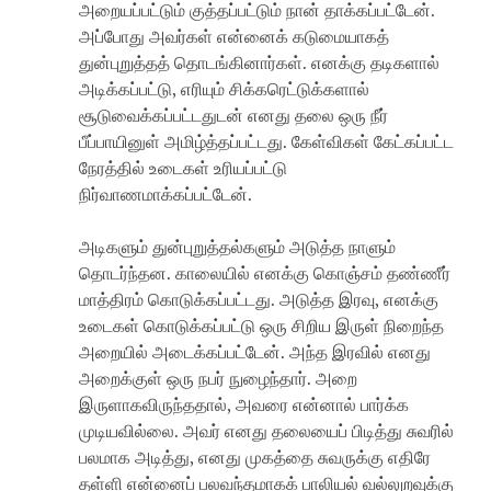
அறையப்பட்டும் குத்தப்பட்டும் நான் தாக்கப்பட்டேன்.
அப்போது அவர்கள் என்னைக் கடுமையாகத்
துன்புறுத்தத் தொடங்கினார்கள். எனக்கு தடிகளால்
அடிக்கப்பட்டு, எரியும் சிக்கரெட்டுக்களால்
சூடுவைக்கப்பட்டதுடன் எனது தலை ஒரு நீர்
பீப்பாயினுள் அமிழ்த்தப்பட்டது. கேள்விகள் கேட்கப்பட்ட
நேரத்தில் உடைகள் உரியப்பட்டு
நிர்வாணமாக்கப்பட்டேன்.
அடிகளும் துன்புறுத்தல்களும் அடுத்த நாளும்
தொடர்ந்தன. காலையில் எனக்கு கொஞ்சம் தண்ணீர்
மாத்திரம் கொடுக்கப்பட்டது. அடுத்த இரவு, எனக்கு
உடைகள் கொடுக்கப்பட்டு ஒரு சிறிய இருள் நிறைந்த
அறையில் அடைக்கப்பட்டேன். அந்த இரவில் எனது
அறைக்குள் ஒரு நபர் நுழைந்தார். அறை
இருளாகவிருந்ததால், அவரை என்னால் பார்க்க
முடியவில்லை. அவர் எனது தலையைப் பிடித்து சுவரில்
பலமாக அடித்து, எனது முகத்தை சுவருக்கு எதிரே
தள்ளி என்னைப் பலவந்தமாகக் பாலியல் வல்லுறவுக்கு