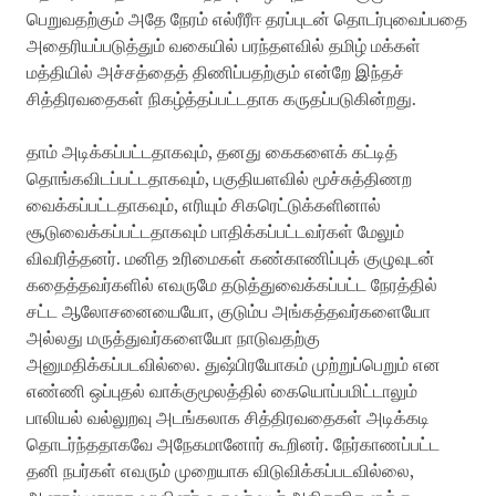
பெறுவதற்கும் அதே நேரம் எல்ரீரீஈ தரப்புடன் தொடர்புவைப்பதை
அதைரியப்படுத்தும் வகையில் பரந்தளவில் தமிழ் மக்கள்
மத்தியில் அச்சத்தைத் திணிப்பதற்கும் என்றே இந்தச்
சித்திரவதைகள் நிகழ்த்தப்பட்டதாக கருதப்படுகின்றது.
தாம் அடிக்கப்பட்டதாகவும், தனது கைகளைக் கட்டித்
தொங்கவிடப்பட்டதாகவும், பகுதியளவில் மூச்சுத்திணற
வைக்கப்பட்டதாகவும், எரியும் சிகரெட்டுக்களினால்
சூடுவைக்கப்பட்டதாகவும் பாதிக்கப்பட்டவர்கள் மேலும்
விவரித்தனர். மனித உரிமைகள் கண்காணிப்புக் குழுவுடன்
கதைத்தவர்களில் எவருமே தடுத்துவைக்கப்பட்ட நேரத்தில்
சட்ட ஆலோசனையையோ, குடும்ப அங்கத்தவர்களையோ
அல்லது மருத்துவர்களையோ நாடுவதற்கு
அனுமதிக்கப்படவில்லை. துஷ்பிரயோகம் முற்றுப்பெறும் என
எண்ணி ஒப்புதல் வாக்குமூலத்தில் கையொப்பமிட்டாலும்
பாலியல் வல்லுறவு அடங்கலாக சித்திரவதைகள் அடிக்கடி
தொடர்ந்ததாகவே அநேகமானோர் கூறினர். நேர்காணப்பட்ட
தனி நபர்கள் எவரும் முறையாக விடுவிக்கப்படவில்லை,