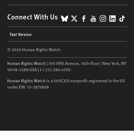
BlueSky
X
Facebook
YouTube
Instagr
Linke
Tik
Connect With Us
Footer
Text Version
menu
© 2026 Human Rights Watch
Human Rights Watch
| 350 Fifth Avenue, 34th Floor | New York,
NY
10118-3299
USA
|
t
1.212.290.4700
Human Rights Watch
is a 501(C)(3) nonprofit registered in the US
under EIN: 13-2875808