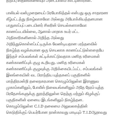
தடுப்பு ஸ்தலங்களையும் அடையாளம் காட்டினார்கள்.
பாலியல் வன்முறையைப் பிரயோகித்தல் என்பது ஒரு சாதாரண
கீழ்மட்டத்து நிகழ்வாகவோ அல்லது அயோக்கியத்தனமான
பாதுகாப்புப் படையினர் சிலரின் செயல்களாகவோ
காணப்படவில்லை, ஆனால் மாறாக உயர் மட்ட
அதிகாரிகளினால் அறிந்த அல்லது
அறிந்துகொள்ளப்பட்டிருக்க வேண்டியதான பரந்தளவில்
நிகழ்ந்த வழக்கமான ஒரு செயலாக காணப்பட்டுள்ளதையே
இந்தச் சம்பவங்கள் சுட்டிக்காட்டுவதாக மனித உரிமைகள்
கண்காணிப்புக் குழு கூறியது. மனித உரிமைகள்
கண்காணிப்புக் குழுவுக்கு அறிக்கையிடப்பட்ட சம்பவங்கள்
இலங்கையின் வட பிராந்திய யுத்தகளப் பகுதிகளில்
மாத்திரமன்றி தலைநகரமான கொழும்பிலுள்ள இராணுவ
முகாம்களிலும், போலீஸ் நிலையங்களிலும் அதே நேரம் யுத்த
பிரதேசங்களுக்கு தூரத்திலுள்ள தெற்கு மற்றும் கிழக்குப்
பகுதிகளின் ஏனைய இடங்களிலும் நிகழ்ந்தன.
கொழும்பிலுள்ள C.I.D தலைமை அலுவலகத்தின்
கெடுதிக்குப் பெயர்போன நான்காவது மாடியும் T.I.Dஆறாவது