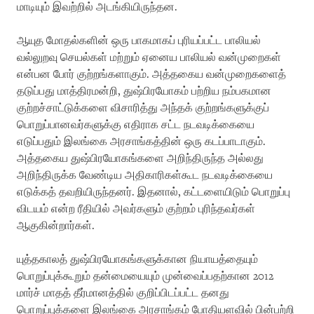
மாடியும் இவற்றில் அடங்கியிருந்தன.
ஆயுத மோதல்களின் ஒரு பாகமாகப் புரியப்பட்ட பாலியல்
வல்லுறவு செயல்கள் மற்றும் ஏனைய பாலியல் வன்முறைகள்
என்பன போர் குற்றங்களாகும். அத்தகைய வன்முறைகளைத்
தடுப்பது மாத்திரமன்றி, துஷ்பிரயோகம் பற்றிய நம்பகமான
குற்றச்சாட்டுக்களை விசாரித்து அந்தக் குற்றங்களுக்குப்
பொறுப்பானவர்களுக்கு எதிராக சட்ட நடவடிக்கையை
எடுப்பதும் இலங்கை அரசாங்கத்தின் ஒரு கடப்பாடாகும்.
அத்தகைய துஷ்பிரயோகங்களை அறிந்திருந்த அல்லது
அறிந்திருக்க வேண்டிய அதிகாரிகள்கூட நடவடிக்கையை
எடுக்கத் தவறியிருந்தனர். இதனால், கட்டளையிடும் பொறுப்பு
விடயம் என்ற ரீதியில் அவர்களும் குற்றம் புரிந்தவர்கள்
ஆகுகின்றார்கள்.
யுத்தகாலத் துஷ்பிரயோகங்களுக்கான நியாயத்தையும்
பொறுப்புக்கூறும் தன்மையையும் முன்வைப்பதற்கான 2012
மார்ச் மாதத் தீர்மானத்தில் குறிப்பிடப்பட்ட தனது
பொறுப்புக்களை இலங்கை அரசாங்கம் போதியளவில் பின்பற்றி