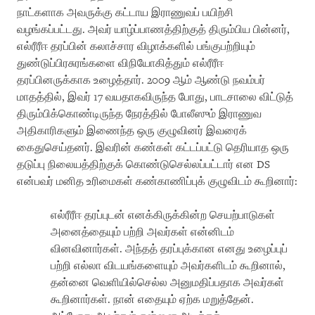
நாட்களாக அவருக்கு கட்டாய இராணுவப் பயிற்சி
வழங்கப்பட்டது. அவர் யாழ்ப்பாணத்திற்குத் திரும்பிய பின்னர்,
எல்ரீரீஈ தரப்பின் கலாச்சார விழாக்களில் பங்குபற்றியும்
துண்டுப்பிரசுரங்களை விநியோகித்தும் எல்ரீரீஈ
தரப்பினருக்காக உழைத்தார். 2009 ஆம் ஆண்டு நவம்பர்
மாதத்தில், இவர் 17 வயதாகவிருந்த போது, பாடசாலை விட்டுத்
திரும்பிக்கொண்டிருந்த நேரத்தில் போலீஸும் இராணுவ
அதிகாரிகளும் இணைந்த ஒரு குழுவினர் இவரைக்
கைதுசெய்தனர். இவரின் கண்கள் கட்டப்பட்டு தெரியாத ஒரு
தடுப்பு நிலையத்திற்குக் கொண்டுசெல்லப்பட்டார் என DS
என்பவர் மனித உரிமைகள் கண்காணிப்புக் குழுவிடம் கூறினார்:
எல்ரீரீஈ தரப்புடன் எனக்கிருக்கின்ற செயற்பாடுகள்
அனைத்தையும் பற்றி அவர்கள் என்னிடம்
வினவினார்கள். அந்தத் தரப்புக்கான எனது உழைப்புப்
பற்றி எல்லா விடயங்களையும் அவர்களிடம் கூறினால்,
தன்னை வெளியில்செல்ல அனுமதிப்பதாக அவர்கள்
கூறினார்கள். நான் எதையும் ஏற்க மறுத்தேன்.