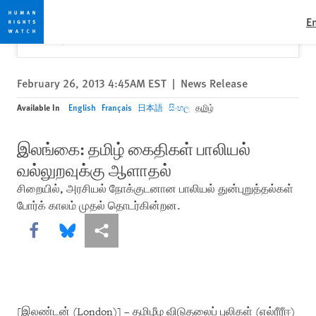
Skip
Skip
Close
Would you like to read this page in English?
✕
E
to
to
Yes
No, don't ask again
cookie
main
privacy
content
notice
February 26, 2013 4:45AM EST
|
News Release
Available In
English
Français
日本語
සිංහල
தமிழ்
இலங்கை: தமிழ் கைதிகள் பாலியல்
வல்லுறவுக்கு ஆளாதல்
சிறையில், அரசியல் நோக்குடனான பாலியல் துன்புறுத்தல்கள்
போர்க் காலம் முதல் தொடர்கின்றன.
Share this via Facebook
Share this via Bluesky
More sharing options
[இலண்டன் (London)] – தமிழீழ விடுதலைப் புலிகள் (எல்ரீரீஈ)