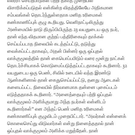
எல்ரீரீஈ செயற்பாடுகள் பற்றி தகாத முறையில்
விசாரிக்கப்படுதல் என்கின்ற விதத்திலேயே அதிகமான
சம்பவங்கள் தொடர்ந்துள்ளதாக மனித உரிமைகள்
கண்காணிப்புக் குழு கூறியது. வெளிநாட்டிலிருந்து
அண்மையில் நாடு திரும்பியிருந்த 23 வயதுடைய ஒரு நபர்,
தான் எந்த விதமான குற்றப் பத்திரிகையும் தாக்கல்
செய்யப்படாத நிலையில் கடத்தப்பட்டு, தடுத்து
வைக்கப்பட்டதாகவும், அதன் பின்னர் ஒரு ஒப்புதல்
வாக்குமூலத்தில் தான் கையொப்பமிடும் வரை மூன்று நாட்கள்
தொடர்ச்சியாகக் கொடுமைப்படுத்தப்பட்டதாகவும் கூறினார். 32
வயதுடைய ஒரு பெண், சிவில் உடையில் வந்த இரண்டு
ஆண்களினால் தான் கைதுசெய்யப்பட்டு, தனது ஆடைகள்
களையப்பட்ட நிலையில் நிர்வானமாக தன்னை புகைப்படம்
எடுத்ததாகக் கூறினார். “அனைத்தையும் பற்றி ஒப்புதல்
வாக்குமூலம் அளிக்குமாறு அந்த நபர்கள் என்னிடம்
கூறினார்கள்” என அந்தப் பெண் மனித உரிமைகள்
கண்காணிப்புக் குழுவிடம் முறையிட்டார். “அவர்கள் என்னைக்
கொலைசெய்து விடுவார்கள் என்று நினைத்ததால் நான்
ஒப்புதல் வாக்குமூலம் அளிக்க மறுத்தேன். நான்