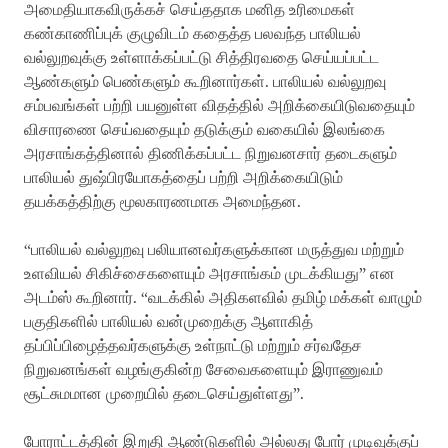
அமைதியாகவிருக்கச் செய்ததாக மனித உரிமைகள்
கண்காணிப்புக் குழுவிடம் கதைத்த பலவந்த பாலியல்
வல்லுறவுக்கு உள்ளாக்கப்பட்டு சித்திரவதை செய்யப்பட்ட
ஆண்களும் பெண்களும் கூறினார்கள். பாலியல் வல்லுறவு
சம்பவங்கள் பற்றி பயனுள்ள விதத்தில் அறிக்கையிடுவதையும்
விசாரணை செய்வதையும் தடுக்கும் வகையில் இலங்கை
அரசாங்கத்தினால் திணிக்கப்பட்ட நிறுவனசார் தடைகளும்
பாலியல் துஷ்பிரயோகத்தைப் பற்றி அறிக்கையிடும்
தயக்கத்திற்கு மூலகாரணமாக அமைந்தன.
“பாலியல் வல்லுறவு பலியானவர்களுக்கான மருத்துவ மற்றும்
உளவியல் சிகிச்சைகளையும் அரசாங்கம் முடக்கியது” என
அடம்ஸ் கூறினார். “வடக்கில் அதிகளவில் தமிழ் மக்கள் வாழும்
பகுதிகளில் பாலியல் வன்முறைக்கு ஆளாகித்
தப்பிப்பிழைத்தவர்களுக்கு உள்நாட்டு மற்றும் சர்வதேச
நிறுவனங்கள் வழங்குகின்ற சேவைகளையும் இராணுவம்
சூட்சுமமான முறையில் தடைசெய்துள்ளது”.
போராட்டத்தின் இறுதி ஆண்டுகளில் அல்லது போர் முடிவுக்குப்