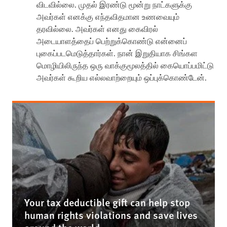
விடவில்லை. முதல் இரண்டு மூன்று நாட்களுக்கு
அவர்கள் எனக்கு எந்தவிதமான உணவையும்
தரவில்லை. அவர்கள் எனது கைவிரல்
அடையாளத்தைப் பெற்றுக்கொண்டு என்னைப்
புகைப்படமெடுத்தார்கள். நான் இறுதியாக சிங்கள
மொழியிலிருந்த ஒரு வாக்குமூலத்தில் கையொப்பமிட்டு
அவர்கள் கூறிய எல்லவாற்றையும் ஒப்புக்கொண்டேன்.
Your tax deductible gift can help stop
human rights violations and save lives