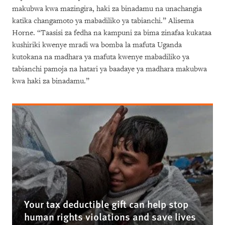
makubwa kwa mazingira, haki za binadamu na unachangia
katika changamoto ya mabadiliko ya tabianchi.” Alisema
Horne. “Taasisi za fedha na kampuni za bima zinafaa kukataa
kushiriki kwenye mradi wa bomba la mafuta Uganda
kutokana na madhara ya mafuta kwenye mabadiliko ya
tabianchi pamoja na hatari ya baadaye ya madhara makubwa
kwa haki za binadamu.”
Your tax deductible gift can help stop
human rights violations and save lives