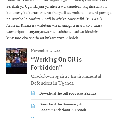
Dhidi ya Watetezi wa Mazingira Uganda
inataja vikwazo vya
Serikali ya Uganda juu ya uhuru wa kujieleza, kujihusisha na
kukusanyika kuhusiana na shughuli za mafuta ikiwa ni pamoja
na Bomba la Mafuta Ghafi la Afrika Mashariki (EACOP).
Asasi za Kiraia na watetezi wa mazingira mara kwa mara
wameripoti kunyanyaswa na kutishwa, kutiwa kizuizini
kinyume cha sheria au kukamatwa kiholela.
November 2, 2023
“Working On Oil is
Forbidden”
Crackdown against Environmental
Defenders in Uganda
Download the full report in English
Download the Summary &
Recommendations in French