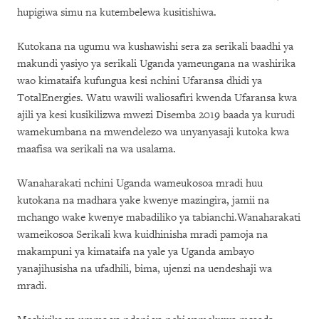
hupigiwa simu na kutembelewa kusitishiwa.
Kutokana na ugumu wa kushawishi sera za serikali baadhi ya
makundi yasiyo ya serikali Uganda yameungana na washirika
wao kimataifa kufungua kesi nchini Ufaransa dhidi ya
TotalEnergies. Watu wawili waliosafiri kwenda Ufaransa kwa
ajili ya kesi kusikilizwa mwezi Disemba 2019 baada ya kurudi
wamekumbana na mwendelezo wa unyanyasaji kutoka kwa
maafisa wa serikali na wa usalama.
Wanaharakati nchini Uganda wameukosoa mradi huu
kutokana na madhara yake kwenye mazingira, jamii na
mchango wake kwenye mabadiliko ya tabianchi.Wanaharakati
wameikosoa Serikali kwa kuidhinisha mradi pamoja na
makampuni ya kimataifa na yale ya Uganda ambayo
yanajihusisha na ufadhili, bima, ujenzi na uendeshaji wa
mradi.