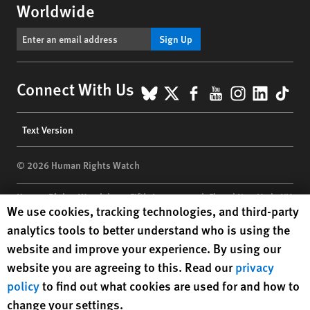
Worldwide
Sign Up
BlueSky
X
Facebook
YouTube
Instagr
Linke
Tik
Connect With Us
Footer
Text Version
menu
© 2026 Human Rights Watch
Human Rights Watch
| 350 Fifth Avenue, 34th Floor | New York,
NY
Human Rights Watch cookie preferences
We use cookies, tracking technologies, and third-party
10118-3299
USA
|
t
1.212.290.4700
analytics tools to better understand who is using the
Human Rights Watch
is a 501(C)(3) nonprofit registered in the US
website and improve your experience. By using our
under EIN: 13-2875808
website you are agreeing to this. Read our
privacy
policy
to find out what cookies are used for and how to
change your settings.