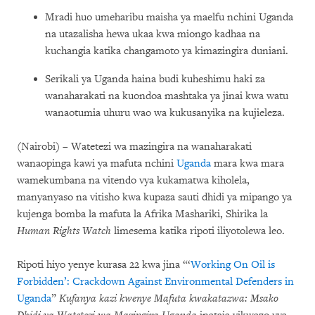
Mradi huo umeharibu maisha ya maelfu nchini Uganda
na utazalisha hewa ukaa kwa miongo kadhaa na
kuchangia katika changamoto ya kimazingira duniani.
Serikali ya Uganda haina budi kuheshimu haki za
wanaharakati na kuondoa mashtaka ya jinai kwa watu
wanaotumia uhuru wao wa kukusanyika na kujieleza.
(Nairobi) – Watetezi wa mazingira na wanaharakati
wanaopinga kawi ya mafuta nchini
Uganda
mara kwa mara
wamekumbana na vitendo vya kukamatwa kiholela,
manyanyaso na vitisho kwa kupaza sauti dhidi ya mipango ya
kujenga bomba la mafuta la Afrika Mashariki, Shirika la
Human Rights Watch
limesema katika ripoti iliyotolewa leo.
Ripoti hiyo yenye kurasa 22 kwa jina “‘
Working On Oil is
Forbidden’: Crackdown Against Environmental Defenders in
Uganda
”
Kufanya kazi kwenye Mafuta kwakatazwa: Msako