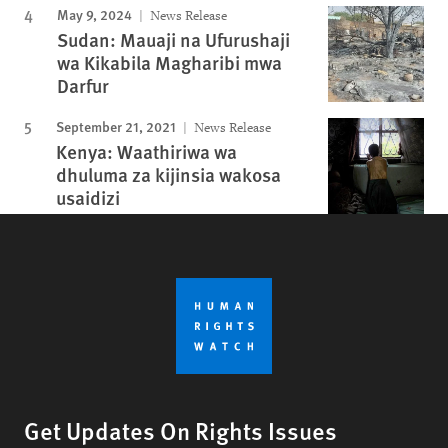
May 9, 2024
News Release
Sudan: Mauaji na Ufurushaji
wa Kikabila Magharibi mwa
Darfur
September 21, 2021
News Release
Kenya: Waathiriwa wa
dhuluma za kijinsia wakosa
usaidizi
Get Updates On Rights Issues