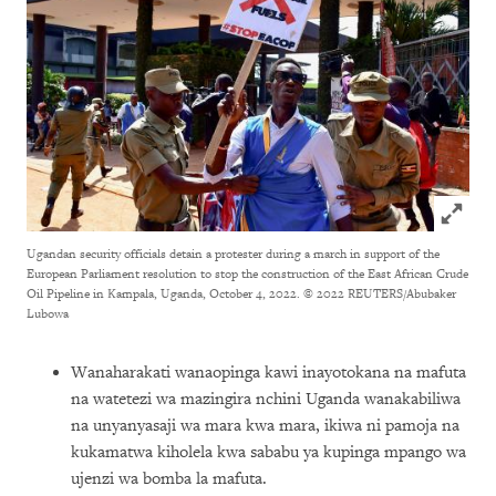
Click to
Ugandan security officials detain a protester during a march in support of the
European Parliament resolution to stop the construction of the East African Crude
Oil Pipeline in Kampala, Uganda, October 4, 2022.
© 2022 REUTERS/Abubaker
Lubowa
Wanaharakati wanaopinga kawi inayotokana na mafuta
na watetezi wa mazingira nchini Uganda wanakabiliwa
na unyanyasaji wa mara kwa mara, ikiwa ni pamoja na
kukamatwa kiholela kwa sababu ya kupinga mpango wa
ujenzi wa bomba la mafuta.