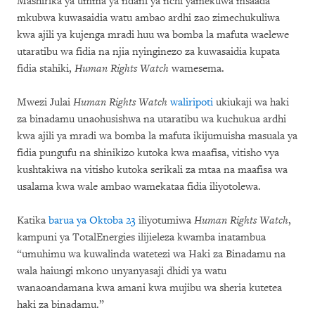
Mashirika ya umma ya ndani ya nchi yamekuwa msaada
mkubwa kuwasaidia watu ambao ardhi zao zimechukuliwa
kwa ajili ya kujenga mradi huu wa bomba la mafuta waelewe
utaratibu wa fidia na njia nyinginezo za kuwasaidia kupata
fidia stahiki,
Human Rights Watch
wamesema.
Mwezi Julai
Human Rights Watch
waliripoti
ukiukaji wa haki
za binadamu unaohusishwa na utaratibu wa kuchukua ardhi
kwa ajili ya mradi wa bomba la mafuta ikijumuisha masuala ya
fidia pungufu na shinikizo kutoka kwa maafisa, vitisho vya
kushtakiwa na vitisho kutoka serikali za mtaa na maafisa wa
usalama kwa wale ambao wamekataa fidia iliyotolewa.
Katika
barua ya Oktoba 23
iliyotumiwa
Human Rights Watch
,
kampuni ya TotalEnergies ilijieleza kwamba inatambua
“umuhimu wa kuwalinda watetezi wa Haki za Binadamu na
wala haiungi mkono unyanyasaji dhidi ya watu
wanaoandamana kwa amani kwa mujibu wa sheria kutetea
haki za binadamu.”