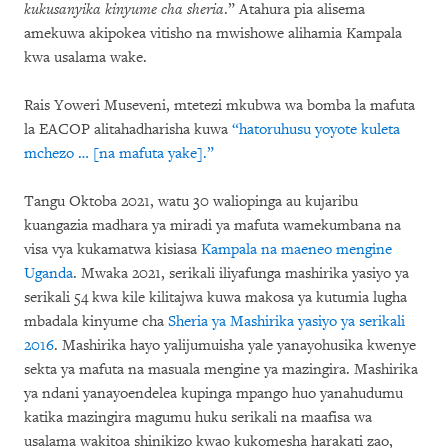
kukusanyika kinyume cha sheria
.” Atahura
pia alisema
amekuwa akipokea vitisho na mwishowe alihamia Kampala
kwa usalama wake.
Rais Yoweri Museveni, mtetezi mkubwa wa bomba la mafuta
la EACOP alitahadharisha kuwa
“hatoruhusu yoyote kuleta
mchezo … [na mafuta yake].”
Tangu Oktoba 2021, watu 30 waliopinga au kujaribu
kuangazia madhara ya miradi ya mafuta wamekumbana na
visa vya kukamatwa kisiasa
Kampala na maeneo mengine
Uganda
. Mwaka 2021, serikali iliyafunga mashirika yasiyo ya
serikali 54 kwa kile kilitajwa kuwa makosa ya kutumia lugha
mbadala kinyume cha
Sheria ya Mashirika yasiyo ya serikali
2016
. Mashirika hayo yalijumuisha yale yanayohusika kwenye
sekta ya mafuta na masuala mengine ya mazingira. Mashirika
ya ndani yanayoendelea kupinga mpango huo yanahudumu
katika mazingira magumu huku serikali na maafisa wa
usalama wakitoa shinikizo kwao kukomesha harakati zao,