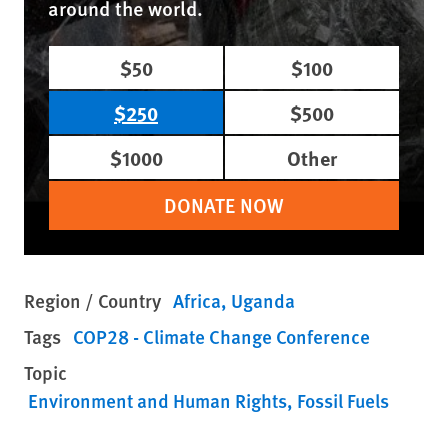
around the world.
$50
$100
$250
$500
$1000
Other
DONATE NOW
Region / Country
Africa
Uganda
Tags
COP28 - Climate Change Conference
Topic
Environment and Human Rights
Fossil Fuels