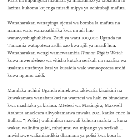
Paris na kupunguza madhara ya mabadiliko ya tabianchi ni
lazima kukoma kujenga miradi mipya ya uchimbaji mafuta.
Wanaharakati wanapinga ujenzi wa bomba la mafuta na
namna watu wanaoathirika kwa mradi huo
wanavyoshughulikiwa. Zaidi ya watu 100,000 Uganda na
Tanzania watapoteza ardhi zao kwa ajili ya mradi huu.
Wanaharakati wengi wamewaambia
Human Rights Watch
kuwa mwendelezo wa vitisho kutoka serikali na maafisa wa
usalama unafanya kazi ya kusaidia wale wanaopoteza ardhi
kuwa ngumu zaidi.
Mamlaka nchini Uganda zimekuwa zikiwatia kizuizini na
kuwakamata wanaharakati na watetezi wa haki za binadamu
kwa mashtaka ya kisiasa. Mtetezi wa Mazingira, Maxwell
Atahura anaelezea alivyokamatwa mwaka 2021 katika eneo la
Bullisa: “[Polisi] waliniuliza maswali kuhusu mafuta … kuna
wakati waliniita gaidi, mhujumu wa mipango ya serikali …
mwishowe walianiandikia dhamana ya polisi kwa kosa la