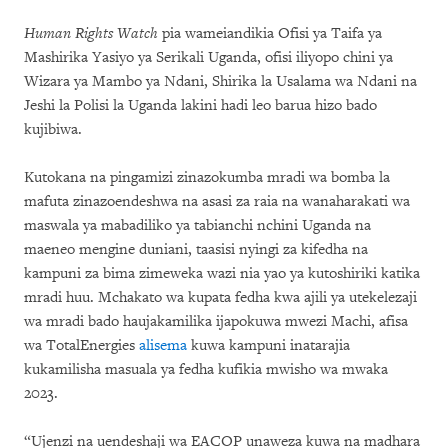
Human Rights Watch
pia wameiandikia Ofisi ya Taifa ya
Mashirika Yasiyo ya Serikali Uganda, ofisi iliyopo chini ya
Wizara ya Mambo ya Ndani, Shirika la Usalama wa Ndani na
Jeshi la Polisi la Uganda lakini hadi leo barua hizo bado
kujibiwa.
Kutokana na pingamizi zinazokumba mradi wa bomba la
mafuta zinazoendeshwa na asasi za raia na wanaharakati wa
maswala ya mabadiliko ya tabianchi nchini Uganda na
maeneo mengine duniani, taasisi nyingi za kifedha na
kampuni za bima zimeweka wazi nia yao ya kutoshiriki katika
mradi huu. Mchakato wa kupata fedha kwa ajili ya utekelezaji
wa mradi bado haujakamilika ijapokuwa mwezi Machi, afisa
wa TotalEnergies
alisema
kuwa kampuni inatarajia
kukamilisha masuala ya fedha kufikia mwisho wa mwaka
2023.
“Ujenzi na uendeshaji wa EACOP unaweza kuwa na madhara