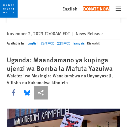
Skip
Skip
Close
Would you like to read this page in English?
✕
English
DONATE NOW
to
to
Open
Yes
No, don't ask again
cookie
main
privacy
content
notice
November 2, 2023 12:00AM EDT
|
News Release
Available In
English
简体中文
繁體中文
Français
Kiswahili
Uganda: Maandamano ya kupinga
ujenzi wa Bomba la Mafuta Yazuiwa
Watetezi wa Mazingira Wanakumbwa na Unyanyasaji,
Vitisho na Kukamatwa kiholela
Share this via Facebook
Share this via Bluesky
More sharing options