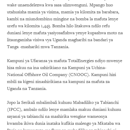
wake unaendelezwa kwa sasa ulimwenguni. Mpango huo
utahusisha mamia ya visima, mamia ya kilomita za barabara,
kambi na miundombinu mingine na bomba la mafuta lenye
urefu wa kilomita 1,443. Bomba hilo litakuwa ndilo refu
duniani lenye mafuta yasiyosafishwa yenye kupashwa moto na
litaunganisha visiwa vya Uganda magharibi na bandari ya
Tanga -mashariki mwa Tanzania.
Kampuni ya
Ufaransa ya mafuta TotalEnergies ndiyo mwenye
hisa mkuu na ina ushirikiano na Kampuni ya Uchina-
National Offshore Oil Company (CNOOC). Kampuni hizi
mbili za kigeni zinashirikiana na kampuni za mafuta za
Uganda na Tanzania.
Jopo la Serikali mbalimbali kuhusu Mabadiliko ya Tabianchi
(IPCC), ambalo ndilo lenye mamlaka makuu duniani kuhusu
sayansi ya tabianchi na mashirika wengine wameonya
kwamba ikiwa dunia inataka kufikia malengo ya Mkataba wa