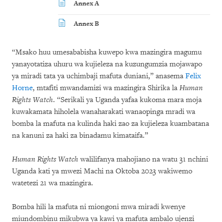
Annex A
Annex B
“Msako huu umesababisha kuwepo kwa mazingira magumu
yanayotatiza uhuru wa kujieleza na kuzungumzia mojawapo
ya miradi tata ya uchimbaji mafuta duniani,” anasema
Felix
Horne
, mtafiti mwandamizi wa mazingira Shirika la
Human
Rights Watch
. “Serikali ya Uganda yafaa kukoma mara moja
kuwakamata hiholela wanaharakati wanaopinga mradi wa
bomba la mafuta na kulinda haki zao za kujieleza kuambatana
na kanuni za haki za binadamu kimataifa.”
Human Rights Watch
walilifanya mahojiano na watu 31 nchini
Uganda kati ya mwezi Machi na Oktoba 2023 wakiwemo
watetezi 21 wa mazingira.
Bomba hili la mafuta ni miongoni mwa miradi kwenye
miundombinu mikubwa ya kawi ya mafuta ambalo ujenzi