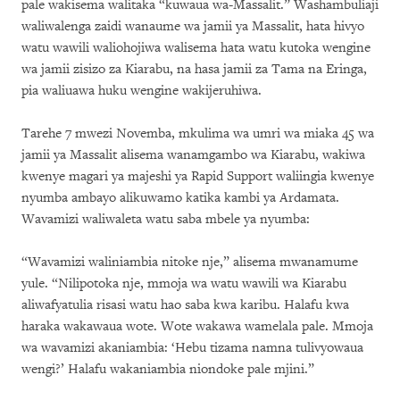
pale wakisema walitaka “kuwaua wa-Massalit.” Washambuliaji
waliwalenga zaidi wanaume wa jamii ya Massalit, hata hivyo
watu wawili waliohojiwa walisema hata watu kutoka wengine
wa jamii zisizo za Kiarabu, na hasa jamii za Tama na Eringa,
pia waliuawa huku wengine wakijeruhiwa.
Tarehe 7 mwezi Novemba, mkulima wa umri wa miaka 45 wa
jamii ya Massalit alisema wanamgambo wa Kiarabu, wakiwa
kwenye magari ya majeshi ya Rapid Support waliingia kwenye
nyumba ambayo alikuwamo katika kambi ya Ardamata.
Wavamizi waliwaleta watu saba mbele ya nyumba:
“Wavamizi waliniambia nitoke nje,” alisema mwanamume
yule. “Nilipotoka nje, mmoja wa watu wawili wa Kiarabu
aliwafyatulia risasi watu hao saba kwa karibu. Halafu kwa
haraka wakawaua wote. Wote wakawa wamelala pale. Mmoja
wa wavamizi akaniambia: ‘Hebu tizama namna tulivyowaua
wengi?’ Halafu wakaniambia niondoke pale mjini.”