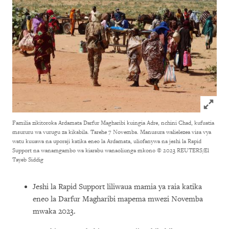
Click to
Familia zikitoroka Ardamata Darfur Magharibi kuingia Adre, nchini Chad, kufuatia
msururu wa vurugu za kikabila. Tarehe 7 Novemba. Manusura walielezea visa vya
watu kuuawa na uporaji katika eneo la Ardamata, uliofanywa na jeshi la Rapid
Support na wanamgambo wa kiarabu wanaoliunga mkono
© 2023 REUTERS/El
Tayeb Siddig
Jeshi la Rapid Support liliwaua mamia ya raia katika
eneo la Darfur Magharibi mapema mwezi Novemba
mwaka 2023.