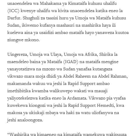
unaoendelea wa Mahakama ya Kimataifa kuhusu uhalifu
(ICC) kwenye uhalifu wa kivita unaoendelea katika eneo la
Darfur. Shughuli za taasisi huru ya Umoja wa Mataifa kuhusu
Sudan, ikiwemo kufanya mashauri na mashirika haya ili
kuelewa aina ya usaidizi ambao mataifa hayo yanaweza kuutoa
ziungwe mkono.
Uingereza, Umoja wa Ulaya, Umoja wa Afrika, Shirika la
maendeleo baina ya Mataifa (IGAD) na mataifa mengine
yanayotatizwa na mzozo wa Sudan yanafaa kutangaza
vikwazo mara moja dhidi ya Abdel Raheem na Abdel Rahman,
makamanda wakuu wa jeshi la Rapid Support ambao
imethibitika kwamba walikuwepo wakati wa mauaji
yaliyotekelezwa katika eneo la Ardamata. Vikwazo pia vyafaa
kuwekewa kiongozi wa jeshi la Rapid Support Hemedti, kwa
makosa ya ukiukaji mbaya wa haki za watu uliofanywa na
jeshi analoongoza.
“Washirika wa kimaeneo na kimataifa wamekuwa wakipuuza