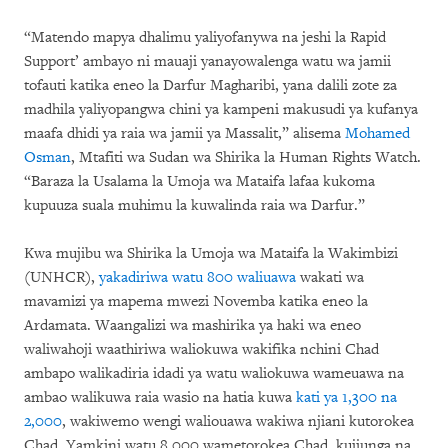
“Matendo mapya dhalimu yaliyofanywa na jeshi la Rapid
Support’ ambayo ni mauaji yanayowalenga watu wa jamii
tofauti katika eneo la Darfur Magharibi, yana dalili zote za
madhila yaliyopangwa chini ya kampeni makusudi ya kufanya
maafa dhidi ya raia wa jamii ya Massalit,” alisema
Mohamed
Osman
, Mtafiti wa Sudan wa Shirika la Human Rights Watch.
“Baraza la Usalama la Umoja wa Mataifa lafaa kukoma
kupuuza suala muhimu la kuwalinda raia wa Darfur.”
Kwa mujibu wa Shirika la Umoja wa Mataifa la Wakimbizi
(UNHCR),
yakadiriwa watu 800 waliuawa
wakati wa
mavamizi ya mapema mwezi Novemba katika eneo la
Ardamata. Waangalizi wa mashirika ya haki wa eneo
waliwahoji waathiriwa waliokuwa wakifika nchini Chad
ambapo walikadiria idadi ya watu waliokuwa wameuawa na
ambao walikuwa raia wasio na hatia kuwa
kati ya 1,300 na
2,000
, wakiwemo wengi waliouawa wakiwa njiani kutorokea
Chad. Yamkini watu 8,000 wametorokea Chad, kujiunga na