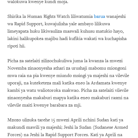
walokuwa kwenye kundi moja.
Shirika la Human Rights Watch liliwatumia
barua
wanajeshi
wa Rapid Support, kuwajulisha yale ambayo lilikuwa
limeyapata huku likiwauliza maswali kuhusu matukio hayo,
lakini halikupokea majibu hadi kufikia wakati wa kuchapisha
ripoti hii.
Picha za satelaiti zilizochukuliwa juma la kwanza la mwezi
Novemba zinaonyesha athari za urushaji mabomu miongoni
mwa raia na pia kwenye miundo msingi ya majeshi na vilevile
uporaji, na kuteketeza mali katika eneo la Ardamata kwenye
kambi ya watu waliotoroka makwao. Picha za satelaiti vilevile
zinaonyesha makaburi mapya katika eneo makaburi rasmi na
vilevile maiti kwenye barabara za mji.
Mzozo ulizuka tarehe 15 mwezi Aprili nchini Sudan kati ya
makundi mawili ya majeshi; Jeshi la Sudan (Sudanese Armed
Forces) na Jeshi la Rapid Support Forces. Kati ya Aprili na