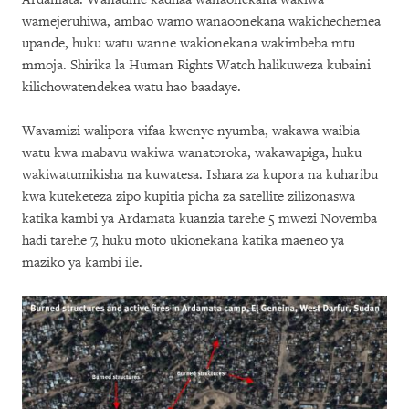
wamejeruhiwa, ambao wamo wanaoonekana wakichechemea
upande, huku watu wanne wakionekana wakimbeba mtu
mmoja. Shirika la Human Rights Watch halikuweza kubaini
kilichowatendekea watu hao baadaye.
Wavamizi walipora vifaa kwenye nyumba, wakawa waibia
watu kwa mabavu wakiwa wanatoroka, wakawapiga, huku
wakiwatumikisha na kuwatesa. Ishara za kupora na kuharibu
kwa kuteketeza zipo kupitia picha za satellite zilizonaswa
katika kambi ya Ardamata kuanzia tarehe 5 mwezi Novemba
hadi tarehe 7, huku moto ukionekana katika maeneo ya
maziko ya kambi ile.