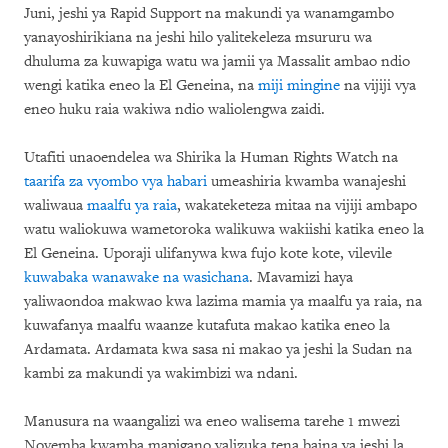
Juni, jeshi ya Rapid Support na makundi ya wanamgambo
yanayoshirikiana na jeshi hilo yalitekeleza msururu wa
dhuluma za kuwapiga watu wa jamii ya Massalit ambao ndio
wengi katika eneo la El Geneina, na
miji mingine
na vijiji vya
eneo huku raia wakiwa ndio waliolengwa zaidi.
Utafiti unaoendelea wa Shirika la Human Rights Watch na
taarifa za vyombo vya habari
umeashiria kwamba wanajeshi
waliwaua
maalfu ya raia
, wakateketeza mitaa na vijiji ambapo
watu waliokuwa wametoroka walikuwa wakiishi katika eneo la
El Geneina. Uporaji ulifanywa kwa fujo kote kote, vilevile
kuwabaka wanawake na wasichana
. Mavamizi haya
yaliwaondoa makwao kwa lazima mamia ya maalfu ya raia, na
kuwafanya maalfu waanze kutafuta makao katika eneo la
Ardamata. Ardamata kwa sasa ni makao ya jeshi la Sudan na
kambi za makundi ya wakimbizi wa ndani.
Manusura na waangalizi wa eneo walisema tarehe 1 mwezi
Novemba kwamba mapigano yalizuka tena baina ya jeshi la