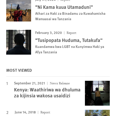
“Ni Kama kuua Utamaduni”
Athari za Haki za Binadamu za Kuwahamisha
Wamaasai wa Tanzania
February 3, 2020
Report
“Tusipopata Huduma, Tutakufa”
Kuandamwa kwa LGBT na Kunyimwa Haki ya
Afya Tanzania
MOST VIEWED
September 21, 2021
News Release
Kenya: Waathiriwa wa dhuluma
za kijinsia wakosa usaidizi
June 14, 2018
Report