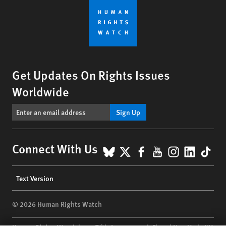
Get Updates On Rights Issues
Worldwide
Sign Up
BlueSky
X
Facebook
YouTube
Instagr
Linke
Tik
Connect With Us
Footer
Text Version
menu
© 2026 Human Rights Watch