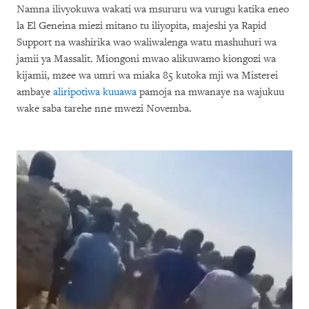
Namna ilivyokuwa wakati wa msururu wa vurugu katika eneo
la El Geneina miezi mitano tu iliyopita, majeshi ya Rapid
Support na washirika wao waliwalenga watu mashuhuri wa
jamii ya Massalit. Miongoni mwao alikuwamo kiongozi wa
kijamii, mzee wa umri wa miaka 85 kutoka mji wa Misterei
ambaye
aliripotiwa kuuawa
pamoja na mwanaye na wajukuu
wake saba tarehe nne mwezi Novemba.