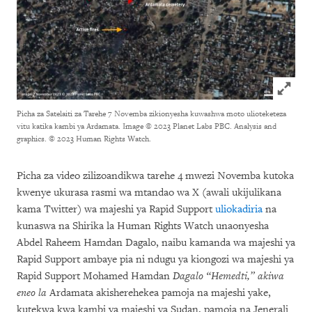
Click to
Picha za Satelaiti za Tarehe 7 Novemba zikionyesha kuwashwa moto ulioteketeza
vitu katika kambi ya Ardamata.
Image © 2023 Planet Labs PBC. Analysis and
graphics. © 2023 Human Rights Watch.
Picha za video zilizoandikwa tarehe 4 mwezi Novemba kutoka
kwenye ukurasa rasmi wa mtandao wa X (awali ukijulikana
kama Twitter) wa majeshi ya Rapid Support
uliokadiria
na
kunaswa na Shirika la Human Rights Watch unaonyesha
Abdel Raheem Hamdan Dagalo, naibu kamanda wa majeshi ya
Rapid Support ambaye pia ni ndugu ya kiongozi wa majeshi ya
Rapid Support Mohamed Hamdan
Dagalo “Hemedti,” akiwa
eneo la
Ardamata akisherehekea pamoja na majeshi yake,
kutekwa kwa kambi ya majeshi ya Sudan, pamoja na Jenerali