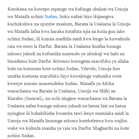
Kutokana na kuwepo mpango wa kufunga ubalozi wa Umoja
wa Mataifa nchini
Sudan
, huku nafasi hiyo ikipangwa
kuchukuliwa na ujumbe maalum, Baraza la Usalama la Umoja
wa Mataifa lafaa kwa haraka kutafuta njia za kutia guu lake
nchini Sudan, ili kuzuia madhila zaidi kwa lengo la kuwalinda
raia wa eneo la Darfur. Baraza la Usalama linafaa kuunga
mkono juhudi za kufuatilia matendo ya ukiukaji wa haki za
binadamu kule Darfur ikiwemo kuongeza marufuku ya silaha
kule na kuieneza kote nchini Sudan. Vilevile, Umoja huo
unafaa kueneza marufuku hiyo kuwalenga wahusika wote
kwenye mzozo unaoendelea Sudan. Mataifa ya Afrika
wanachama wa Baraza la Usalama, Umoja wa Milki za
Kiarabu (Imarati), na nchi zingine wanachama wa Baraza la
Usalama zafaa kuunga mkono juhudi na hatua hizi na hatua
nyingine ili kuhakikisha kwamba tawi lenye mamlaka zaidi la
Umoja wa Mataifa linaunga mkono kutekelezwa kwa wajibu
wake wa kulinda maisha ya raia wa Darfur Magharibi na kote
nchini Sudan.