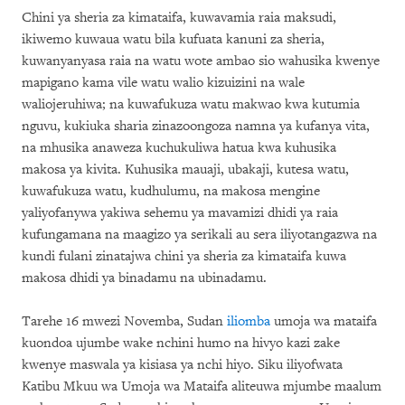
Chini ya sheria za kimataifa, kuwavamia raia maksudi,
ikiwemo kuwaua watu bila kufuata kanuni za sheria,
kuwanyanyasa raia na watu wote ambao sio wahusika kwenye
mapigano kama vile watu walio kizuizini na wale
waliojeruhiwa; na kuwafukuza watu makwao kwa kutumia
nguvu, kukiuka sharia zinazoongoza namna ya kufanya vita,
na mhusika anaweza kuchukuliwa hatua kwa kuhusika
makosa ya kivita. Kuhusika mauaji, ubakaji, kutesa watu,
kuwafukuza watu, kudhulumu, na makosa mengine
yaliyofanywa yakiwa sehemu ya mavamizi dhidi ya raia
kufungamana na maagizo ya serikali au sera iliyotangazwa na
kundi fulani zinatajwa chini ya sheria za kimataifa kuwa
makosa dhidi ya binadamu na ubinadamu.
Tarehe 16 mwezi Novemba, Sudan
iliomba
umoja wa mataifa
kuondoa ujumbe wake nchini humo na hivyo kazi zake
kwenye maswala ya kisiasa ya nchi hiyo. Siku iliyofwata
Katibu Mkuu wa Umoja wa Mataifa aliteuwa mjumbe maalum