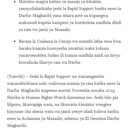
Matukio mapya kabisa ya mauaji ya kikabila
yanayolishirikisha jeshi la Rapid Support katika eneo la
Darfur Magharibi yana ishara zote za kupangwa
makusudi kupitia kampeni ya kutekeleza madhila dhidi
ya raia wa jamii ya Massalit.
Baraza la Usalama la Umoja wa mataifa lafaa tena kwa
haraka kuanza kuonyesha umakini wake kuhusu
yanayoendelea Sudan ili kuzuia madhila zaidi na hivyo
kuwalinda ifaavyo raia wa Darfur.
(Nairobi) – Jeshi la Rapid Support na wanamgambo
wanaoshirikiana nalo waliwaua mamia ya raia katika eneo la
Darfur Magharibi mapema mwezi Novemba mwaka 2023,
Shirika la Human Rights Watch limesema leo. Jeshi hilo pia
lilipora, likawapiga watu, na likawatia kizuizini wengine
kinyume cha sheria watu wa jamii yenye idadi kubwa katika
eneo la Ardamata ya Massalit, sehemu ya El Geneina Darfur
Magharibi.