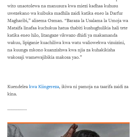
wito unaotolewa na manusura kwa miezi kadhaa kuhusu
uwezekano wa kuibuka madhila zaidi katika eneo la Darfur
Magharibi,” alisema Osman. “Baraza la Usalama la Umoja wa
Mataifa linafaa kuchukua hatua thabiti kushughulikia hali tete
katika eneo hilo, litangaze vikwazo dhidi ya makamanda
wakuu, lipiganie kuachiliwa kwa watu waliowekwa vizuizini,
na kuunga mkono kuanzishwa kwa njia za kuhakikisha
wakosaji wamewajibikia makosa yao.”
Kuendelea
kwa Kiingereza
, ikiwa ni pamoja na taarifa zaidi za
kina.
………….....