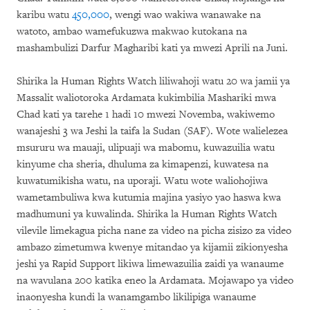
karibu watu
450,000
,
wengi wao wakiwa wanawake na
watoto, ambao wamefukuzwa makwao kutokana na
mashambulizi Darfur Magharibi kati ya mwezi Aprili na Juni.
Shirika la Human Rights Watch liliwahoji watu 20 wa jamii ya
Massalit waliotoroka Ardamata kukimbilia Mashariki mwa
Chad kati ya tarehe 1 hadi 10 mwezi Novemba, wakiwemo
wanajeshi 3 wa Jeshi la taifa la Sudan (SAF). Wote walielezea
msururu wa mauaji, ulipuaji wa mabomu, kuwazuilia watu
kinyume cha sheria, dhuluma za kimapenzi, kuwatesa na
kuwatumikisha watu, na uporaji. Watu wote waliohojiwa
wametambuliwa kwa kutumia majina yasiyo yao haswa kwa
madhumuni ya kuwalinda.
Shirika la
Human Rights Watch
vilevile limekagua picha nane za video na picha zisizo za video
ambazo zimetumwa kwenye mitandao ya kijamii zikionyesha
jeshi ya Rapid Support likiwa limewazuilia zaidi ya wanaume
na wavulana 200 katika eneo la Ardamata. Mojawapo ya video
inaonyesha kundi la wanamgambo likilipiga wanaume