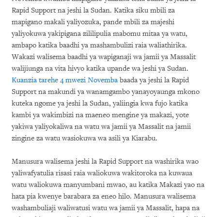
Rapid Support na jeshi la Sudan. Katika siku mbili za
mapigano makali yaliyozuka, pande mbili za majeshi
yaliyokuwa yakipigana zililipulia mabomu mitaa ya watu,
ambapo katika baadhi ya mashambulizi raia waliathirika.
Wakazi walisema baadhi ya wapiganaji wa jamii ya Massalit
walijiunga na vita hivyo katika upande wa jeshi ya Sudan.
Kuanzia tarehe 4 mwezi Novemba
baada ya jeshi la Rapid
Support na makundi ya wanamgambo yanayoyaunga mkono
kuteka ngome ya jeshi la Sudan, yaliingia kwa fujo katika
kambi ya wakimbizi na maeneo mengine ya makazi, yote
yakiwa yaliyokaliwa na watu wa jamii ya Massalit na jamii
zingine za watu wasiokuwa wa asili ya Kiarabu.
Manusura walisema jeshi la Rapid Support na washirika wao
yaliwafyatulia risasi raia waliokuwa wakitoroka na kuwaua
watu waliokuwa manyumbani mwao, au katika Makazi yao na
hata pia kwenye barabara za eneo hilo. Manusura walisema
washambuliaji waliwatusi watu wa jamii ya Massalit, hapa na