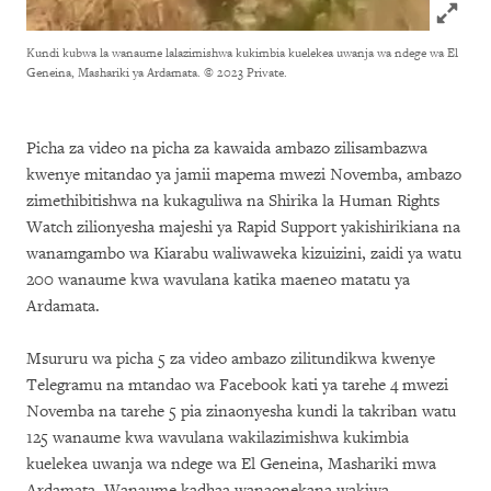
Click to
Kundi kubwa la wanaume lalazimishwa kukimbia kuelekea uwanja wa ndege wa El
Geneina, Mashariki ya Ardamata.
© 2023 Private.
Picha za video na picha za kawaida ambazo zilisambazwa
kwenye mitandao ya jamii mapema mwezi Novemba, ambazo
zimethibitishwa na kukaguliwa na Shirika la Human Rights
Watch zilionyesha majeshi ya Rapid Support yakishirikiana na
wanamgambo wa Kiarabu waliwaweka kizuizini, zaidi ya watu
200 wanaume kwa wavulana katika maeneo matatu ya
Ardamata.
Msururu wa picha 5 za video ambazo zilitundikwa kwenye
Telegramu na mtandao wa Facebook kati ya tarehe 4 mwezi
Novemba na tarehe 5 pia zinaonyesha kundi la takriban watu
125 wanaume kwa wavulana wakilazimishwa kukimbia
kuelekea uwanja wa ndege wa El Geneina, Mashariki mwa
Ardamata. Wanaume kadhaa wanaonekana wakiwa