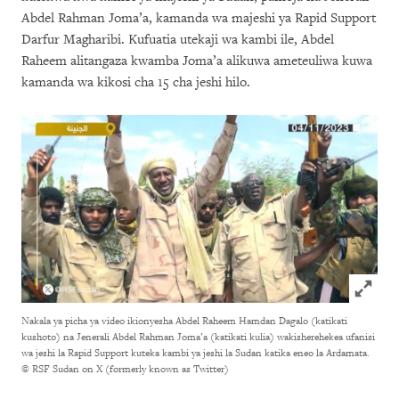
Abdel Rahman Joma’a, kamanda wa majeshi ya Rapid Support
Darfur Magharibi. Kufuatia utekaji wa kambi ile, Abdel
Raheem alitangaza kwamba Joma’a alikuwa ameteuliwa kuwa
kamanda wa kikosi cha 15 cha jeshi hilo.
Click to
Nakala ya picha ya video ikionyesha Abdel Raheem Hamdan Dagalo (katikati
kushoto) na Jenerali Abdel Rahman Joma’a (katikati kulia) wakisherehekea ufanisi
wa jeshi la Rapid Support kuteka kambi ya jeshi la Sudan katika eneo la Ardamata.
© RSF Sudan on X (formerly known as Twitter)