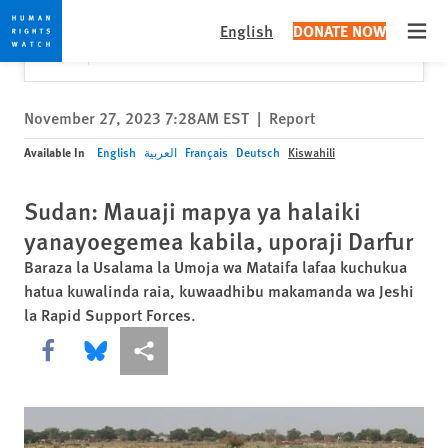
Skip
Skip
Close
Would you like to read this page in English?
✕
English
DONATE NOW
to
to
Open
Yes
No, don't ask again
cookie
main
privacy
content
notice
November 27, 2023 7:28AM EST
|
Report
Available In
English
العربية
Français
Deutsch
Kiswahili
Sudan: Mauaji mapya ya halaiki
yanayoegemea kabila, uporaji Darfur
Baraza la Usalama la Umoja wa Mataifa lafaa kuchukua
hatua kuwalinda raia, kuwaadhibu makamanda wa Jeshi
la Rapid Support Forces.
Share this via Facebook
Share this via Bluesky
More sharing options