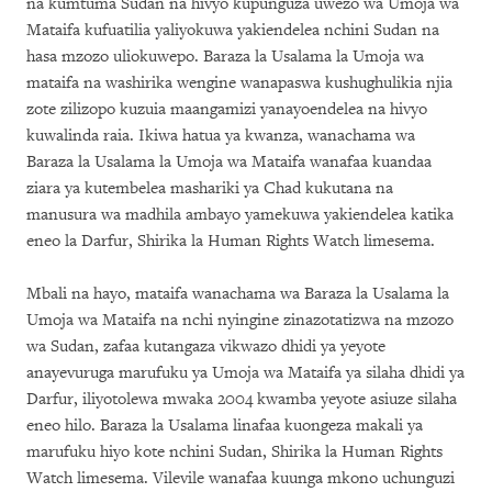
na kumtuma Sudan na hivyo kupunguza uwezo wa Umoja wa
Mataifa kufuatilia yaliyokuwa yakiendelea nchini Sudan na
hasa mzozo uliokuwepo. Baraza la Usalama la Umoja wa
mataifa na washirika wengine wanapaswa kushughulikia njia
zote zilizopo kuzuia maangamizi yanayoendelea na hivyo
kuwalinda raia. Ikiwa hatua ya kwanza, wanachama wa
Baraza la Usalama la Umoja wa Mataifa wanafaa kuandaa
ziara ya kutembelea mashariki ya Chad kukutana na
manusura wa madhila ambayo yamekuwa yakiendelea katika
eneo la Darfur, Shirika la Human Rights Watch limesema.
Mbali na hayo, mataifa wanachama wa Baraza la Usalama la
Umoja wa Mataifa na nchi nyingine zinazotatizwa na mzozo
wa Sudan, zafaa kutangaza vikwazo dhidi ya yeyote
anayevuruga marufuku ya Umoja wa Mataifa ya silaha dhidi ya
Darfur, iliyotolewa mwaka 2004 kwamba yeyote asiuze silaha
eneo hilo. Baraza la Usalama linafaa kuongeza makali ya
marufuku hiyo kote nchini Sudan, Shirika la Human Rights
Watch limesema. Vilevile wanafaa kuunga mkono uchunguzi