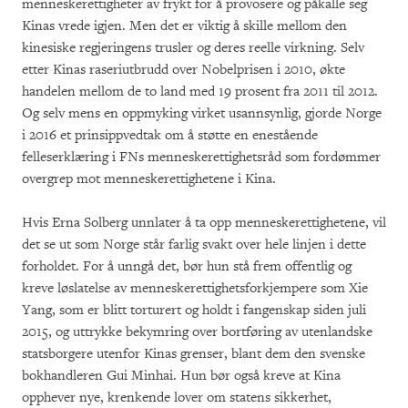
menneskerettigheter av frykt for å provosere og påkalle seg
Kinas vrede igjen. Men det er viktig å skille mellom den
kinesiske regjeringens trusler og deres reelle virkning. Selv
etter Kinas raseriutbrudd over Nobelprisen i 2010, økte
handelen mellom de to land med 19 prosent fra 2011 til 2012.
Og selv mens en oppmyking virket usannsynlig, gjorde Norge
i 2016 et prinsippvedtak om å støtte en enestående
felleserklæring i FNs menneskerettighetsråd som fordømmer
overgrep mot menneskerettighetene i Kina.
Hvis Erna Solberg unnlater å ta opp menneskerettighetene, vil
det se ut som Norge står farlig svakt over hele linjen i dette
forholdet. For å unngå det, bør hun stå frem offentlig og
kreve løslatelse av menneskerettighetsforkjempere som Xie
Yang, som er blitt torturert og holdt i fangenskap siden juli
2015, og uttrykke bekymring over bortføring av utenlandske
statsborgere utenfor Kinas grenser, blant dem den svenske
bokhandleren Gui Minhai. Hun bør også kreve at Kina
opphever nye, krenkende lover om statens sikkerhet,