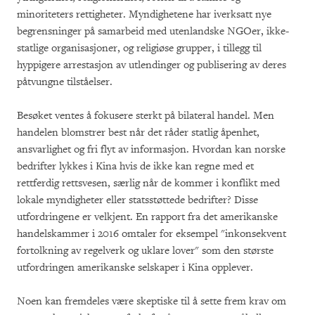
minoriteters rettigheter. Myndighetene har iverksatt nye
begrensninger på samarbeid med utenlandske NGOer, ikke-
statlige organisasjoner, og religiøse grupper, i tillegg til
hyppigere arrestasjon av utlendinger og publisering av deres
påtvungne tilståelser.
Besøket ventes å fokusere sterkt på bilateral handel. Men
handelen blomstrer best når det råder statlig åpenhet,
ansvarlighet og fri flyt av informasjon. Hvordan kan norske
bedrifter lykkes i Kina hvis de ikke kan regne med et
rettferdig rettsvesen, særlig når de kommer i konflikt med
lokale myndigheter eller statsstøttede bedrifter? Disse
utfordringene er velkjent. En rapport fra det amerikanske
handelskammer i 2016 omtaler for eksempel "inkonsekvent
fortolkning av regelverk og uklare lover" som den største
utfordringen amerikanske selskaper i Kina opplever.
Noen kan fremdeles være skeptiske til å sette frem krav om