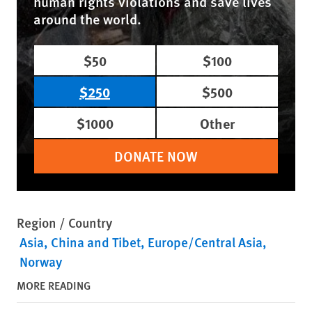
human rights violations and save lives
around the world.
$50
$100
$250
$500
$1000
Other
DONATE NOW
Region / Country
Asia
China and Tibet
Europe/Central Asia
Norway
MORE READING