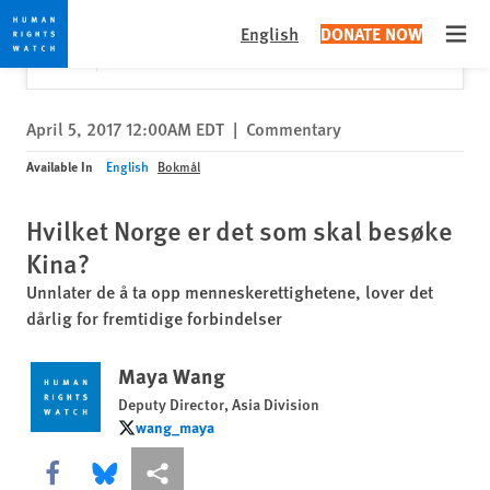
Skip
Skip
Close
Would you like to read this page in English?
✕
English
DONATE NOW
to
to
Open
Yes
No, don't ask again
cookie
main
privacy
content
notice
April 5, 2017 12:00AM EDT
|
Commentary
Available In
English
Bokmål
Hvilket Norge er det som skal besøke
Kina?
Unnlater de å ta opp menneskerettighetene, lover det
dårlig for fremtidige forbindelser
Maya Wang
Deputy Director, Asia Division
wang_maya
wang_maya
Share this via Facebook
Share this via Bluesky
More sharing options