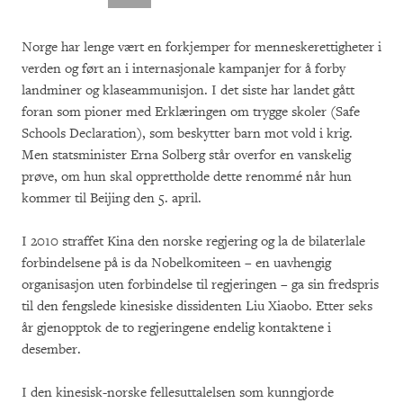
Norge har lenge vært en forkjemper for menneskerettigheter i
verden og ført an i internasjonale kampanjer for å forby
landminer og klaseammunisjon. I det siste har landet gått
foran som pioner med Erklæringen om trygge skoler (Safe
Schools Declaration), som beskytter barn mot vold i krig.
Men statsminister Erna Solberg står overfor en vanskelig
prøve, om hun skal opprettholde dette renommé når hun
kommer til Beijing den 5. april.
I 2010 straffet Kina den norske regjering og la de bilaterlale
forbindelsene på is da Nobelkomiteen – en uavhengig
organisasjon uten forbindelse til regjeringen – ga sin fredspris
til den fengslede kinesiske dissidenten Liu Xiaobo. Etter seks
år gjenopptok de to regjeringene endelig kontaktene i
desember.
I den kinesisk-norske fellesuttalelsen som kunngjorde