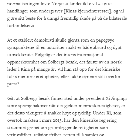
normaliseringen lovte Norge at landet ikke vil «støtte
handlinger som undergraver [Kinas kjerneinteresser], og vil
gjøre sitt beste for å unngå fremtidig skade på på de bilaterale
forbindelser.»
At et etablert demokrati skulle gjenta som en papegøye
synspunktene til en autoritær makt er både absurd og dypt
urovekkende. Følgelig er det intens internasjonal
oppmerksomhet om Solbergs besøk, det første av en norsk
leder i Kina på mange år. Vil hun stå opp for det kinesiske
folks menneskerettigheter, eller lukke øynene stilt overfor
press?
Gitt at Solbergs besøk finner sted under president Xi Jinpings
store sprang bakover når det gjelder menneskerettigheter, er
det desto viktigere å snakke høyt og tydelig. Under Xi, som
overtok makten i mars 2013, har den kinesiske regjering
strammet grepet om grunnleggende rettigheter som
ytringsfrihet, religionsfrihet, retten til å samles og