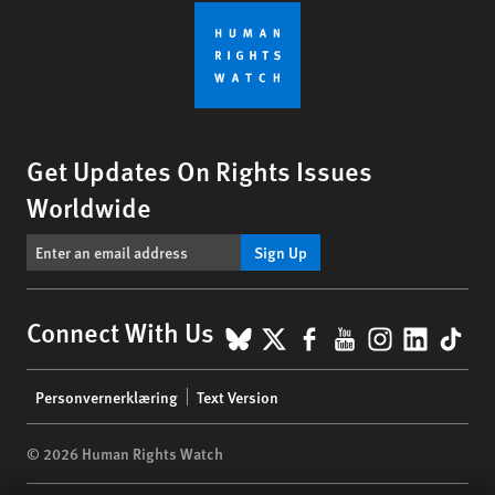
Get Updates On Rights Issues
Worldwide
Sign Up
BlueSky
X
Facebook
YouTube
Instagr
Linke
Tik
Connect With Us
Footer
Personvernerklæring
Text Version
menu
© 2026 Human Rights Watch