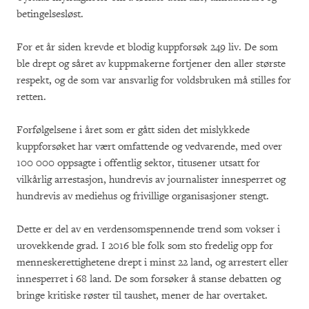
betingelsesløst.
For et år siden krevde et blodig kuppforsøk 249 liv. De som
ble drept og såret av kuppmakerne fortjener den aller største
respekt, og de som var ansvarlig for voldsbruken må stilles for
retten.
Forfølgelsene i året som er gått siden det mislykkede
kuppforsøket har vært omfattende og vedvarende, med over
100 000 oppsagte i offentlig sektor, titusener utsatt for
vilkårlig arrestasjon, hundrevis av journalister innesperret og
hundrevis av mediehus og frivillige organisasjoner stengt.
Dette er del av en verdensomspennende trend som vokser i
urovekkende grad. I 2016 ble folk som sto fredelig opp for
menneskerettighetene drept i minst 22 land, og arrestert eller
innesperret i 68 land. De som forsøker å stanse debatten og
bringe kritiske røster til taushet, mener de har overtaket.