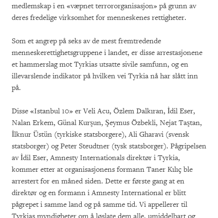
medlemskap i en «væpnet terrororganisasjon» på grunn av
deres fredelige virksomhet for menneskenes rettigheter.
Som et angrep på seks av de mest fremtredende
menneskerettighetsgruppene i landet, er disse arrestasjonene
et hammerslag mot Tyrkias utsatte sivile samfunn, og en
illevarslende indikator på hvilken vei Tyrkia nå har slått inn
på.
Disse «Istanbul 10» er Veli Acu, Özlem Dalkıran, İdil Eser,
Nalan Erkem, Günal Kurşun, Şeymus Özbekli, Nejat Taştan,
İlknur Üstün (tyrkiske statsborgere), Ali Gharavi (svensk
statsborger) og Peter Steudtner (tysk statsborger). Pågripelsen
av İdil Eser, Amnesty Internationals direktør i Tyrkia,
kommer etter at organisasjonens formann Taner Kılıç ble
arrestert for en måned siden. Dette er første gang at en
direktør og en formann i Amnesty International er blitt
pågrepet i samme land og på samme tid. Vi appellerer til
Tyrkias myndigheter om å løslate dem alle, umiddelbart og