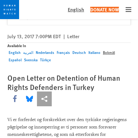
Skip
Skip
Close
Would you like to read this page in English?
✕
English
DONATE NOW
to
to
Open
Yes
No, don't ask again
cookie
main
privacy
content
notice
July 13, 2017 7:00PM EDT
|
Letter
Available In
English
العربية
Nederlands
Français
Deutsch
Italiano
Bokmål
Español
Svenska
Türkçe
Open Letter on Detention of Human
Rights Defenders in Turkey
Share this via Facebook
Share this via Bluesky
More sharing options
Vi er forferdet og forskrekket over den tyrkiske regjeringens
pågripelse og innesperring av ti personer som forsvarer
menneskerettighetene, og som nå etterforskes for