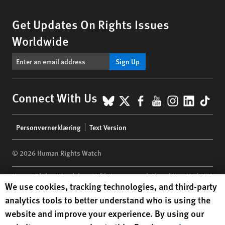
Get Updates On Rights Issues
Worldwide
Sign Up
BlueSky
X
Facebook
YouTube
Instagr
Linke
Tik
Connect With Us
Footer
Personvernerklæring
Text Version
menu
© 2026 Human Rights Watch
Human Rights Watch
| 350 Fifth Avenue, 34th Floor | New York,
NY
Human Rights Watch cookie preferences
We use cookies, tracking technologies, and third-party
10118-3299
USA
|
t
1.212.290.4700
analytics tools to better understand who is using the
Human Rights Watch
is a 501(C)(3) nonprofit registered in the US
website and improve your experience. By using our
under EIN: 13-2875808