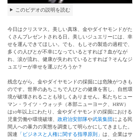
このビデオの説明を読む
今日はクリスマス。美しい真珠、金やダイヤモンドがた
くさんプレゼントされる日。美しいジュエリーには、幸
せを運んできてほしい。でも、もしその製造の過程で、
多くの人びとが不幸になっているとすれば？血がなが
れ、涙が流れ、健康が失われているとすれば？そんなジ
ュエリーが幸せを運ぶだろうか？
残念ながら、金やダイヤモンドの採掘には危険がつきも
のです。世界のあちこちで人びとの健康を害し、自然環
境が破壊されることも珍しくありません。私たちヒュー
マン・ライツ・ウォッチ（本部ニューヨーク、HRW）
は10年以上にわたり、金やダイヤモンドの採掘における
児童労働や環境破壊、
政府治安部隊
や
武装集団
による民
間人への暴力の実態を調査して明らかにしてきました。
国連
「ビジネスと人権に関する指導原則」
は、企業はサ