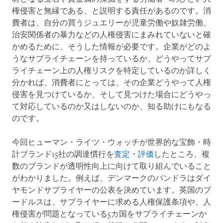
権侵害と無縁である、と説明する責任があるのです。消
費者は、自分の買うジュエリーが児童労働や奴隷労働、
治安関係者の暴力などの人権侵害にまみれていないと確
かめるために、そうした情報が必要です。企業がどのよ
うなサプライチェーンを持っているか、どうやってサプ
ライチェーン上の人権リスクを特定しているのか詳しく
分かれば、消費者にとっては、その企業どうやって人権
侵害を見つけているか、そして見つけた場合にどうやっ
て対応しているのか又はしないのか、知る助けにもなる
のです。
今回ヒューマン・ライツ・ウォッチが世界的な宝飾・時
計ブランド15社の調達慣行を
査定・評価
したところ、複
数のブランドが透明性向上に向けて取り組んでいること
がわかりました。例えば、デンマークのパンドラはダイ
ヤモンドサプライヤーの公表を決めています。英国のブ
ードルスは、サプライヤーに求める人権保護条項や、人
権侵害が問題となっている5カ国をサプライチェーンか