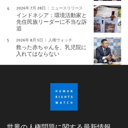
2026年 7月 28日
ニュースリリース
インドネシア：環境活動家と
先住民族リーダーに不当な訴
追
2026年 8月 5日
人権ウォッチ
救った赤ちゃんを、乳児院に
入れてはならない
世界の人権問題に関する最新情報