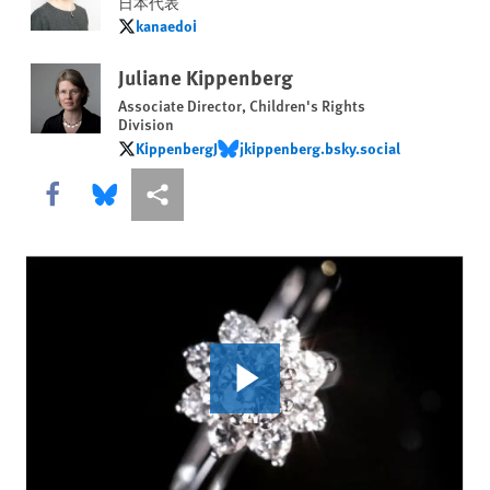
日本代表
kanaedoi
kanaedoi
Juliane Kippenberg
Associate Director, Children's Rights
Division
KippenbergJ
‪jkippenberg.bsky.social‬
KippenbergJ
‪jkippenberg.bsky.social‬
Share this via Facebook
Share this via Bluesky
More sharing options