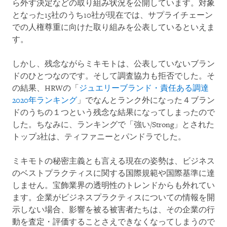
ら外す決定などの取り組み状況を公開しています。対象
となった15社のうち10社が現在では、サプライチェーン
での人権尊重に向けた取り組みを公表しているといえま
す。
しかし、残念ながらミキモトは、公表していないブラン
ドのひとつなのです。そして調査協力も拒否でした。そ
の結果、HRWの「
ジュエリーブランド・責任ある調達
2020年ランキング
」でなんとランク外になった４ブラン
ドのうちの１つという残念な結果になってしまったので
した。ちなみに、ランキングで「強い/Strong」とされた
トップ2社は、ティファニーとパンドラでした。
ミキモトの秘密主義とも言える現在の姿勢は、ビジネス
のベストプラクティスに関する国際規範や国際基準に達
しません。宝飾業界の透明性のトレンドからも外れてい
ます。企業がビジネスプラクティスについての情報を開
示しない場合、影響を被る被害者たちは、その企業の行
動を査定・評価することさえできなくなってしまうので