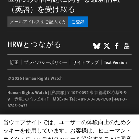
（英語）を受け取る
ご登録
BlueSky
X
Faceb
You
HRWとつながる
Footer
訂正
プライバシーポリシー
サイトマップ
Text Version
menu
© 2026 Human Rights Watch
Human Rights Watch
| [私書箱] 〒107-0052 東京都港区赤坂5-5-
9 赤坂スバルビル1F MBE704
Tel :
+81-3-3438-1780 | +81-3-
6745-9475
Human Rights Watch
is a 501(C)(3) nonprofit registered in the US
Human Rights Watch cookie preferences
当ウェブサイトでは、ユーザーの体験向上のためク
under EIN: 13-2875808
ッキーを使用しています。お客様は、ヒューマン・
ライツ・ウォッチがクッキーを設定することに同意