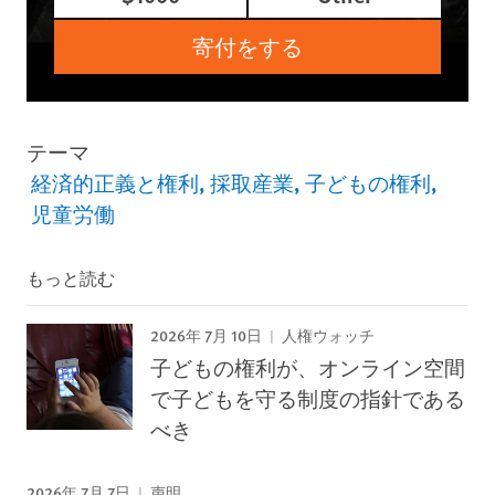
寄付をする
テーマ
経済的正義と権利
採取産業
子どもの権利
児童労働
もっと読む
2026年 7月 10日
人権ウォッチ
子どもの権利が、オンライン空間
で子どもを守る制度の指針である
べき
2026年 7月 7日
声明