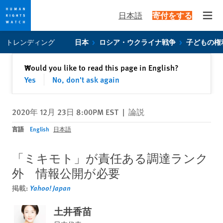
日本語
寄付をする
Open
Skip
Skip
トレンディング
日本
ロシア・ウクライナ戦争
子どもの権
to
to
cookie
main
閉じる
Would you like to read this page in English?
✕
privacy
content
Yes
No, don't ask again
notice
2020年 12月 23日 8:00PM EST
|
論説
言語
English
日本語
「ミキモト」が責任ある調達ランク
外 情報公開が必要
掲載:
Yahoo! Japan
土井香苗