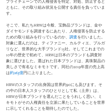
プライチェーンでの人権侵害を特定、対処、防止すると
ともに、その取り組み状況を公開する責任を負っていま
す。
そこで、私たちHRWは今般、宝飾品ブランドは、金や
ダイヤモンドを調達するにあたり、人権侵害を防止する
ための取り組みを行っているのか、
調査
を行いました。
対象に選んだのは、ティファニー、カルティエ、ブルガ
リなど、世界的な大手ブランド15社。そしてこれまでの
10年の歴史で初めて、HRWは日本のブランドも調査対
象に選びました。選ばれた日本ブランドは、真珠製品の
美しさで有名なミキモトです。同社の2019年度の売上高
は
約263億
円に上りました。
HRWのスタッフの出身国は世界約90にも及びます。そ
の中の日本人スタッフのひとりとして私（土井）は、
HRWが日本ブランドを選んだことをうれしく思い、ミ
キモトがその人権責任を立派に果たしていることを世界
に示してくれることを期待したのでした。