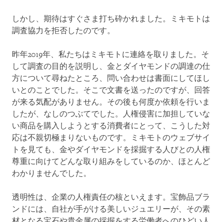
しかし、期待はすぐさま打ち砕かれました。ミキモトは
調査協力を拒否したのです。
昨年2019年、私たちはミキモトに連絡を取りました。そ
して調査の目的を説明し、金とダイヤモンドの調達の仕
方について尋ねたところ、問い合わせは書面にしてほし
いとのことでした。そこで文書を送ったのですが、回答
が来る気配がありません。その後も何度か依頼を行いま
したが、なしのつぶてでした。人権侵害に加担していな
い商品を購入しようとする消費者にとって、こうした対
応は不親切極まりないものです。ミキモトのウェブサイ
トを見ても、金やダイヤモンドを採掘する人びとの人権
尊重に向けてどんな取り組みをしているのか、ほとんど
わかりませんでした。
透明性は、企業の人権責任の核といえます。宝飾品ブラ
ンドには、自社が手がける美しいジュエリーが、その素
材となる宝石や貴金属の採掘をする労働者へのひどい人