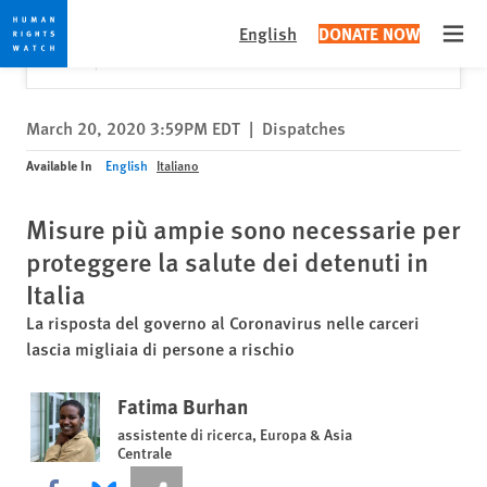
Skip
Skip
Close
Would you like to read this page in English?
✕
English
DONATE NOW
to
to
Open
Yes
No, don't ask again
cookie
main
privacy
content
notice
March 20, 2020 3:59PM EDT
|
Dispatches
Available In
English
Italiano
Misure più ampie sono necessarie per
proteggere la salute dei detenuti in
Italia
La risposta del governo al Coronavirus nelle carceri
lascia migliaia di persone a rischio
Fatima Burhan
assistente di ricerca, Europa & Asia
Centrale