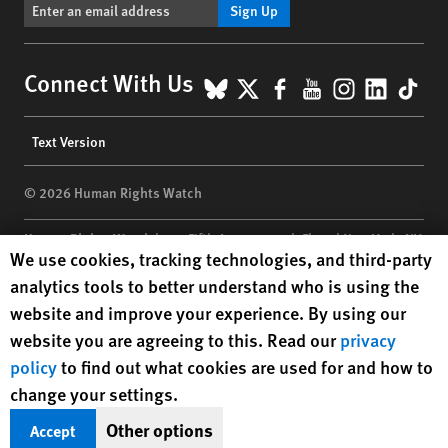
Sign Up
BlueSky
X
Facebook
YouTube
Instagr
Linke
Tik
Connect With Us
Footer
Text Version
menu
© 2026 Human Rights Watch
Human Rights Watch
| 350 Fifth Avenue, 34th Floor | New York,
NY
Human Rights Watch cookie preferences
We use cookies, tracking technologies, and third-party
10118-3299
USA
|
t
1.212.290.4700
analytics tools to better understand who is using the
Human Rights Watch
is a 501(C)(3) nonprofit registered in the US
website and improve your experience. By using our
under EIN: 13-2875808
website you are agreeing to this. Read our
privacy
policy
to find out what cookies are used for and how to
change your settings.
Other options
Accept