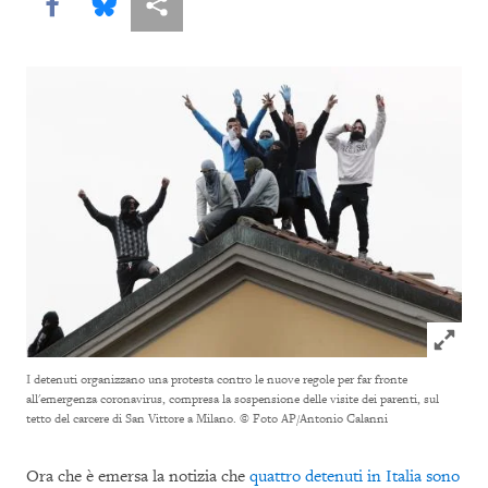
Share this via Facebook
Share this via Bluesky
More sharing options
Click to
I detenuti organizzano una protesta contro le nuove regole per far fronte
all'emergenza coronavirus, compresa la sospensione delle visite dei parenti, sul
tetto del carcere di San Vittore a Milano.
© Foto AP/Antonio Calanni
Ora che è emersa la notizia che
quattro detenuti in Italia sono