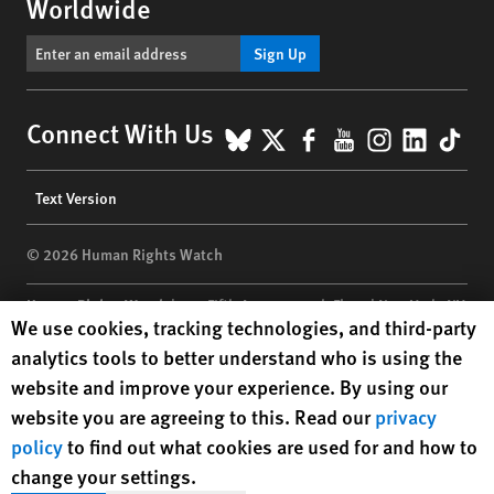
Worldwide
Sign Up
BlueSky
X
Facebook
YouTube
Instagr
Linke
Tik
Connect With Us
Footer
Text Version
menu
© 2026 Human Rights Watch
Human Rights Watch
| 350 Fifth Avenue, 34th Floor | New York,
NY
Human Rights Watch cookie preferences
We use cookies, tracking technologies, and third-party
10118-3299
USA
|
t
1.212.290.4700
analytics tools to better understand who is using the
Human Rights Watch
is a 501(C)(3) nonprofit registered in the US
website and improve your experience. By using our
under EIN: 13-2875808
website you are agreeing to this. Read our
privacy
policy
to find out what cookies are used for and how to
change your settings.