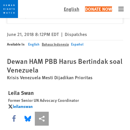
Skip
Skip
Close
Would you like to read this page in English?
✕
English
DONATE NOW
to
to
Open
Yes
No, don't ask again
cookie
main
privacy
content
notice
June 21, 2018 8:12PM EDT
|
Dispatches
Available In
English
Bahasa Indonesia
Español
Dewan HAM PBB Harus Bertindak soal
Venezuela
Krisis Venezuela Mesti Dijadikan Prioritas
Leila Swan
Former Senior UN Advocacy Coordinator
leilamswan
leilamswan
Share this via Facebook
Share this via Bluesky
More sharing options