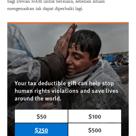
bagi Dewan HAM untuk bersuara, sebelum situasi
mengenaskan tak dapat diperbaiki lagi.
Your tax deductible gift can help stop
human rights violations and save lives
around the world.
$50
$100
$250
$500