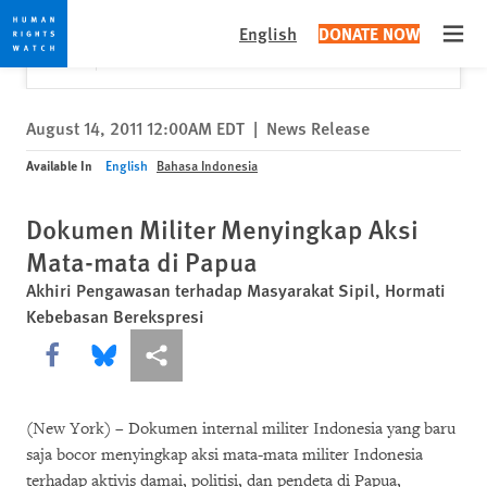
Skip
Skip
Close
Would you like to read this page in English?
✕
English
DONATE NOW
to
to
Open
Yes
No, don't ask again
cookie
main
privacy
content
notice
August 14, 2011 12:00AM EDT
|
News Release
Available In
English
Bahasa Indonesia
Dokumen Militer Menyingkap Aksi
Mata-mata di Papua
Akhiri Pengawasan terhadap Masyarakat Sipil, Hormati
Kebebasan Berekspresi
Share this via Facebook
Share this via Bluesky
More sharing options
(New York) – Dokumen internal militer Indonesia yang baru
saja bocor menyingkap aksi mata-mata militer Indonesia
terhadap aktivis damai, politisi, dan pendeta di Papua,