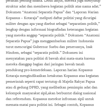
peranan penting disana. Lebih lanjut, mereka juga menyusup
struktur adat dan membawa kegiatan politik atas nama adat.”
Dokumen “Anatomi Separatis Papua” dan “Laporan Harian
Kopassus – Kotaraja” meliputi daftar politisi yang dicurigai
militer dengan apa yang disebut sebagai “separatism politik,”
lengkap dengan informasi biografisdan keterangan kegiatan
yang mereka anggap “separatis politik.” Dokumen “Anatomi
Separatis Papua” juga menggambarkan militer Indonesia
turut mencurigai Gubernur Suebu dan penerusnya, Izak
Hindom, sebagai “separatis politik.” Dokumen ini
menyatakan para politisi di bawah aksi mata-mata karena
mereka dianggap bagian dari jaringan bawah tanah
pendukung pro-kemerdekaan. Laporan harian Kopassus
Kotaraja mengindikasikan ketakutan Kopassus atas kegiatan
pemerintah seperti rapat tertutup di Majelis Rakyat Papua
atau di gedung DPRD, yang melibatkan pemimpin adat dan
kelompok masyarakat sipil,akan berbuntut dialog nasional
dan referendum. Kopassus merekut infroman sipil untuk
memata-matai para politisi ini. Sebagai contoh, Kopassus