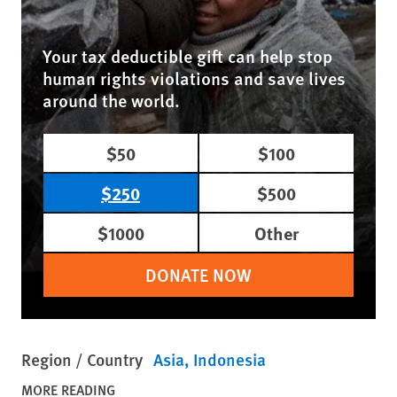
Your tax deductible gift can help stop
human rights violations and save lives
around the world.
$50
$100
$250
$500
$1000
Other
DONATE NOW
Region / Country
Asia
Indonesia
MORE READING