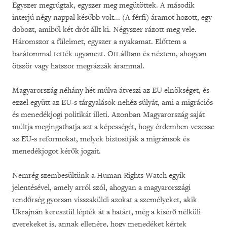
Egyszer megrúgtak, egyszer meg megütöttek. A második
interjú négy nappal később volt... (A férfi) áramot hozott, egy
dobozt, amiből két drót állt ki. Négyszer rázott meg vele.
Háromszor a füleimet, egyszer a nyakamat. Előttem a
barátommal tették ugyanezt. Ott álltam és néztem, ahogyan
ötször vagy hatszor megrázzák árammal.
Magyarország néhány hét múlva átveszi az EU elnökséget, és
ezzel együtt az EU-s tárgyalások nehéz súlyát, ami a migrációs
és menedékjogi politikát illeti. Azonban Magyarország saját
múltja megingathatja azt a képességét, hogy érdemben vezesse
az EU-s reformokat, melyek biztosítják a migránsok és
menedékjogot kérők jogait.
Nemrég szembesültünk a Human Rights Watch egyik
jelentésével, amely arról szól, ahogyan a magyarországi
rendőrség gyorsan visszaküldi azokat a személyeket, akik
Ukrajnán keresztül lépték át a határt, még a kísérő nélküli
gyerekeket is, annak ellenére, hogy menedéket kértek