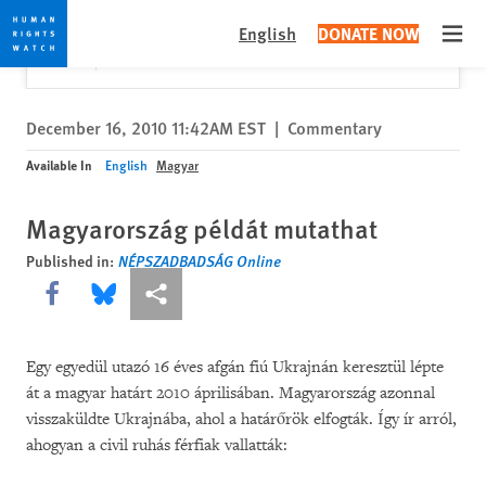
Skip
Skip
Close
Would you like to read this page in English?
✕
English
DONATE NOW
to
to
Open
Yes
No, don't ask again
cookie
main
privacy
content
notice
December 16, 2010 11:42AM EST
|
Commentary
Available In
English
Magyar
Magyarország példát mutathat
Published in:
NÉPSZADBADSÁG Online
Share this via Facebook
Share this via Bluesky
More sharing options
Egy egyedül utazó 16 éves afgán fiú Ukrajnán keresztül lépte
át a magyar határt 2010 áprilisában. Magyarország azonnal
visszaküldte Ukrajnába, ahol a határőrök elfogták. Így ír arról,
ahogyan a civil ruhás férfiak vallatták: