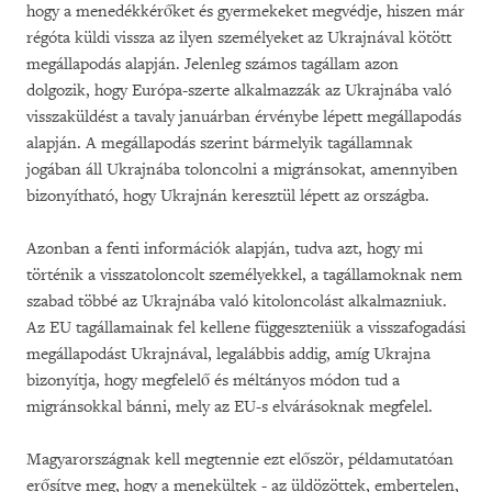
hogy a menedékkérőket és gyermekeket megvédje, hiszen már
régóta küldi vissza az ilyen személyeket az Ukrajnával kötött
megállapodás alapján. Jelenleg számos tagállam azon
dolgozik, hogy Európa-szerte alkalmazzák az Ukrajnába való
visszaküldést a tavaly januárban érvénybe lépett megállapodás
alapján. A megállapodás szerint bármelyik tagállamnak
jogában áll Ukrajnába toloncolni a migránsokat, amennyiben
bizonyítható, hogy Ukrajnán keresztül lépett az országba.
Azonban a fenti információk alapján, tudva azt, hogy mi
történik a visszatoloncolt személyekkel, a tagállamoknak nem
szabad többé az Ukrajnába való kitoloncolást alkalmazniuk.
Az EU tagállamainak fel kellene függeszteniük a visszafogadási
megállapodást Ukrajnával, legalábbis addig, amíg Ukrajna
bizonyítja, hogy megfelelő és méltányos módon tud a
migránsokkal bánni, mely az EU-s elvárásoknak megfelel.
Magyarországnak kell megtennie ezt először, példamutatóan
erősítve meg, hogy a menekültek - az üldözöttek, embertelen,