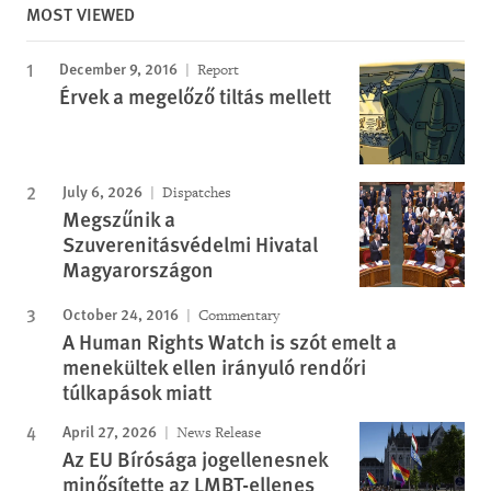
MOST VIEWED
December 9, 2016
Report
Érvek a megelőző tiltás mellett
July 6, 2026
Dispatches
Megszűnik a
Szuverenitásvédelmi Hivatal
Magyarországon
October 24, 2016
Commentary
A Human Rights Watch is szót emelt a
menekültek ellen irányuló rendőri
túlkapások miatt
April 27, 2026
News Release
Az EU Bírósága jogellenesnek
minősítette az LMBT-ellenes