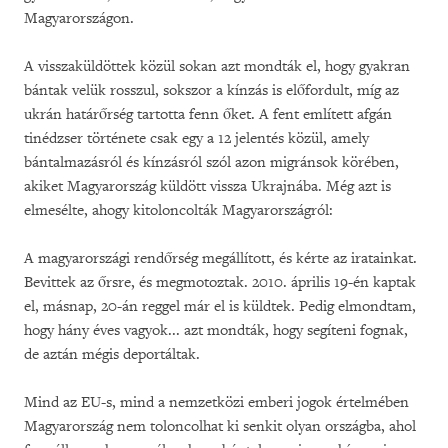
Magyarországon.
A visszaküldöttek közül sokan azt mondták el, hogy gyakran
bántak velük rosszul, sokszor a kínzás is előfordult, míg az
ukrán határőrség tartotta fenn őket. A fent említett afgán
tinédzser története csak egy a 12 jelentés közül, amely
bántalmazásról és kínzásról szól azon migránsok körében,
akiket Magyarország küldött vissza Ukrajnába. Még azt is
elmesélte, ahogy kitoloncolták Magyarországról:
A magyarországi rendőrség megállított, és kérte az iratainkat.
Bevittek az őrsre, és megmotoztak. 2010. április 19-én kaptak
el, másnap, 20-án reggel már el is küldtek. Pedig elmondtam,
hogy hány éves vagyok... azt mondták, hogy segíteni fognak,
de aztán mégis deportáltak.
Mind az EU-s, mind a nemzetközi emberi jogok értelmében
Magyarország nem toloncolhat ki senkit olyan országba, ahol