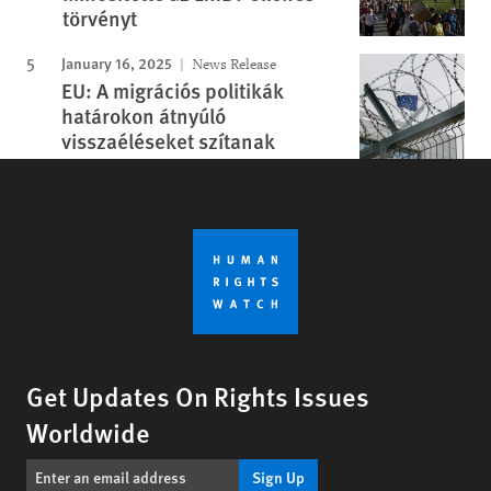
törvényt
January 16, 2025
News Release
EU: A migrációs politikák
határokon átnyúló
visszaéléseket szítanak
Get Updates On Rights Issues
Worldwide
Sign Up