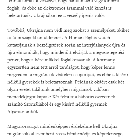
fennáll annak a veszélye, hogy bántalmazni vagy kínozni
fogják, és ebbe az elektromos árammal való kínzás is
beletartozik. Ukrajnában ez a veszély igenis valós.
Továbbá, Ukrajna nem védi meg azokat a személyeket, akiket
saját országukban üldöznek. A Human Rights watch
kutatójainak a beszélgetések során az interjúalanyok újra és
újra elmondták, hogy mindenütt elvárják a megvesztegetési
pénzt, hogy a kérelmükkel foglalkozzanak. A kormány
egyszerűen nem tett arról tanúságot, hogy képes lenne
megvédeni a migránsok védtelen csoportjait, és ebbe a kísérő
nélküli gyerekek is beletartoznak. Példának okáért csak két
olyan esetet találtunk amelyben migránsok valóban
menedékjogot kaptak: Két felnőtt a háborús övezetnek
számító Szomáliából és egy kísérő nélküli gyermek
Afganisztánból.
Magyarországot mindenképpen érdekelnie kell Ukrajna
migránsokkal szembeni rossz bánásmódja és képtelensége,