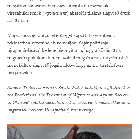
megalázó bánásmódban vagy kínzásban részesülők -
visszaküldésének (
refoulement
) abszolút tilalma alapvető érték
az EU-ban.
Magyarország fontos lehetőséget kapott, hogy ebben a
tekintetben vezetőnek bizonyuljon. Saját politikája
újragondolásával kellene bizonyítania, hogy a közös EU-s
migrációs politikának nem szabad megsérteni a migránsok és
menekültek alapvető jogait, illetve hogy az EU tiszteletben
tartja azokat.
Simone Troller, a Human Rights Watch kutatója, a „Buffeted in
the Borderland: the Treatment of Migrants and Asylum Seekers
in Ukraine" (Határszélen hányódva-vet
ő
dve. A menedékkér
ő
k és
migránsok helyzete Ukrajnában) társszerz
ő
je.