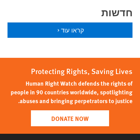
חדשות
קראו עוד
Protecting Rights, Saving Lives
Human Right Watch defends the rights of
people in 90 countries worldwide, spotlighting
abuses and bringing perpetrators to justice.
DONATE NOW