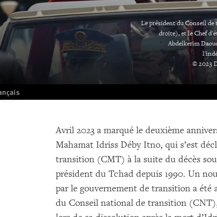
Le président du Conseil de
droite), et le Chef d
Abdelkerim Daoud (
l'ind
© 2023 
ançais
Avril 2023 a marqué le deuxième annivers
Mahamat Idriss Déby Itno, qui s’est décl
transition (CMT) à la suite du décès sou
président du Tchad depuis 1990. Un nou
par le gouvernement de transition a été
du Conseil national de transition (CNT)