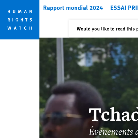
Skip
Skip
Rapport mondial 2024
ESSAI PRI
to
to
cookie
main
privacy
content
Fermer
Would you like to read this 
✕
notice
Tcha
Événements 