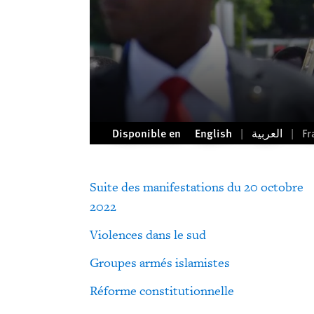
Disponible en
English
العربية
Fr
Suite des manifestations du 20 octobre
2022
Violences dans le sud
Groupes armés islamistes
Réforme constitutionnelle