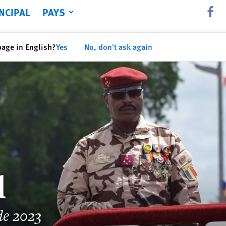
NCIPAL
PAYS
Share th
page in English?
Yes
No, don't ask again
d
de 2023