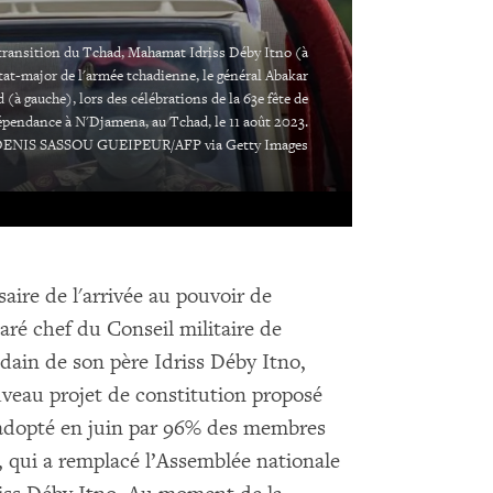
 transition du Tchad, Mahamat Idriss Déby Itno (à
'état-major de l'armée tchadienne, le général Abakar
à gauche), lors des célébrations de la 63e fête de
épendance à N'Djamena, au Tchad, le 11 août 2023.
DENIS SASSOU GUEIPEUR/AFP via Getty Images
aire de l'arrivée au pouvoir de
aré chef du Conseil militaire de
dain de son père Idriss Déby Itno,
veau projet de constitution proposé
 adopté en juin par 96% des membres
, qui a remplacé l’Assemblée nationale