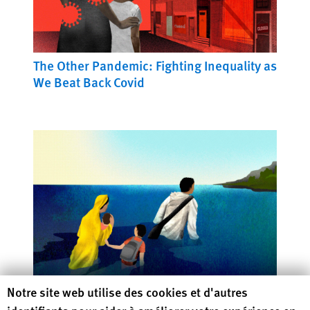
The Other Pandemic: Fighting Inequality as
We Beat Back Covid
Human Rights Watch cookie preferences
Notre site web utilise des cookies et d'autres
Rethinking Asylum on a Warming Planet