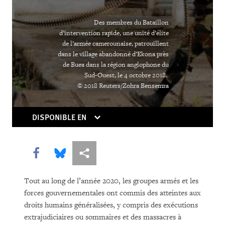
Addressing the Climate Crisis in Times
of Pandemic
Des membres du Bataillon
d’intervention rapide, une unité d’élite
From Flight Logs to Homeschooling,
de l’armée camerounaise, patrouillent
dans le village abandonné d’Ekona près
Human Rights Watch Grapples with
de Buea dans la région anglophone du
Covid’s Challenges
Sud-Ouest, le 4 octobre 2018.
© 2018 Reuters/Zohra Bensemra
As Online Gender-Based Violence
Booms, Governments Drag Their Feet
DISPONIBLE EN
Lockdown in Chains
Share this via Facebook
Share this via Bluesky
Share this via Partagez
The Other Pandemic: Fighting
Inequality as We Beat Back Covid
Tout au long de l’année 2020, les groupes armés et les
forces gouvernementales ont commis des atteintes aux
Rethinking Asylum on a Warming
droits humains généralisées, y compris des exécutions
Planet
extrajudiciaires ou sommaires et des massacres à