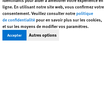
identifiants pour aider à améliorer votre expérience en
ligne. En utilisant notre site web, vous confirmez votre
consentement. Veuillez consulter notre
politique
de confidentialité
pour en savoir plus sur les cookies,
Protéger les droits, sauver des vies
et sur les moyens de modifier vos paramètres.
Autres options
Accepter
HRW défend les droits humains dans près de
100 pays à travers le monde, mettant en
lumière les violations et appelant à traduire
leurs auteurs en justice.
FAIRE UN DON