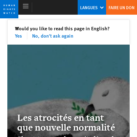
Skip
Skip
LANGUES
FAIRE UN DON
to
to
cookie
main
privacy
content
Fermer
Would you like to read this page in English?
✕
notice
Yes
No, don't ask again
Rapport mondial 2019
La résistance croissante aux autocrates
Kenneth Roth
Ex-Directeur exécutif de Human Rights Watch
Les atrocités en tant
As China’s Grip Tightens, Global
que nouvelle normalité
Institutions Gasp