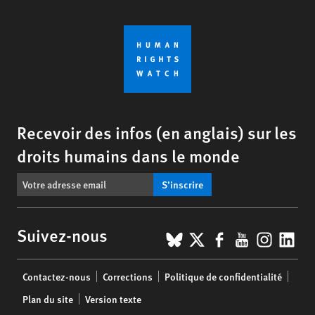
Recevoir des infos (en anglais) sur les
droits humains dans le monde
S’inscrire
BlueSky
X
Facebook
YouTub
Insta
Lin
Suivez-nous
Footer
Contactez-nous
Corrections
Politique de confidentialité
menu
Plan du site
Version texte