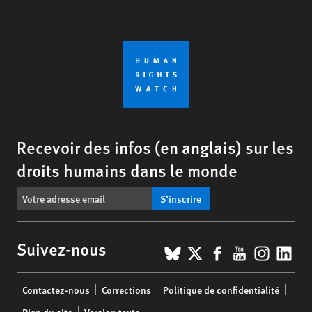
Recevoir des infos (en anglais) sur les
droits humains dans le monde
S’inscrire
BlueSky
X
Facebook
YouTub
Insta
Lin
Suivez-nous
Footer
Contactez-nous
Corrections
Politique de confidentialité
menu
Plan du site
Version texte