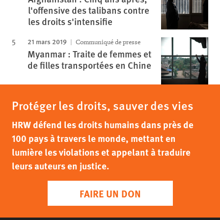
l'offensive des talibans contre
les droits s'intensifie
21 mars 2019
Communiqué de presse
Myanmar : Traite de femmes et
de filles transportées en Chine
Protéger les droits, sauver des vies
HRW défend les droits humains dans près de
100 pays à travers le monde, mettant en
lumière les violations et appelant à traduire
leurs auteurs en justice.
FAIRE UN DON