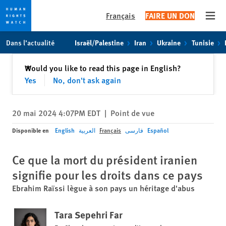
Français
FAIRE UN DON
Open
Skip
Skip
Dans l’actualité
Israël/Palestine
Iran
Ukraine
Tunisie
to
to
cookie
main
Fermer
Would you like to read this page in English?
✕
privacy
content
Yes
No, don't ask again
notice
20 mai 2024 4:07PM EDT
|
Point de vue
Disponible en
English
العربية
Français
فارسی
Español
Ce que la mort du président iranien
signifie pour les droits dans ce pays
Ebrahim Raïssi lègue à son pays un héritage d'abus
Tara Sepehri Far