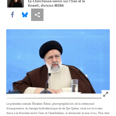
Ex-Chercheuse senior sur l'Iran et le
Koweït, division MENA
Share this via Facebook
Share this via Bluesky
Share this via Partagez
Click to
Le président iranien Ebrahim Raïssi, photographié lors de la cérémonie
d'inauguration du barrage hydroélectrique de de Qiz Qalasi, situé sur la rivière
Araxe à la frontière entre l'Iran et l'Azerbaïdjan, le dimanche 19 mai 2024. Plus tard