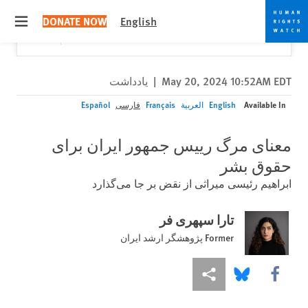
Skip
Skip
Close
Would you like to read this page in English?
✕
DONATE NOW
English
to
to
 menu
Yes
No, don't ask again
cookie
main
content
privacy
notice
May 20, 2024 10:52AM EDT
|
یادداشت
Available In
English
العربية
Français
فارسی
Español
معنای مرگ رییس جمهور ایران برای
حقوق بشر
ابراهیم رئیسی میراثی از نقض بر جا می‌گذارد
تارا سپهری فر
Former پژوهشگر ارشد ایران
More sharing options
Share this via Bluesky
Share this via Facebook