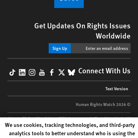
Get Updates On Rights Issues
Worldwide
Sign Up
kTok
nkedIn
nstagram
YouTube
Facebook
BlueSky
X
Connect With Us
Footer
Text Version
menu
© 2026 Human Rights Watch
Human Rights Watch
| 350 Fifth Avenue, 34th Floor | New York,
NY
Human Rights Watch cookie preferences
We use cookies, tracking technologies, and third-party
10118-3299
USA
|
t
1.212.290.4700
analytics tools to better understand who is using the
Human Rights Watch
is a 501(C)(3) nonprofit registered in the US