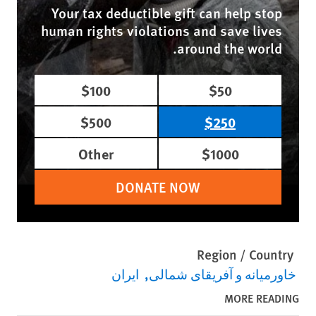
Your tax deductible gift can help stop
human rights violations and save lives
around the world.
$100
$50
$500
$250
Other
$1000
DONATE NOW
Region / Country
خاورمیانه و آفریقای شمالی
ایران
MORE READING