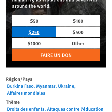
around the world.
$50
$100
$250
$500
$1000
Other
FAIRE UN DON
Région/Pays
Burkina Faso
Myanmar
Ukraine
Affaires mondiales
Thème
Droits des enfants
Attaques contre l'éducation