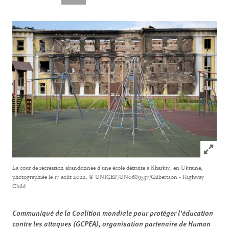
Click to
La cour de récréation abandonnée d’une école détruite à Kharkiv, en Ukraine,
photographiée le 17 août 2022.
© UNICEF/UN0689537/Gilbertson - Highway
Child
Communiqué de la Coalition mondiale pour protéger l'éducation
contre les attaques (GCPEA), organisation partenaire de Human