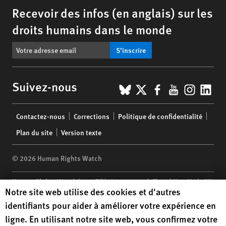
Recevoir des infos (en anglais) sur les
droits humains dans le monde
S’inscrire
BlueSky
X
Facebook
YouTub
Insta
Lin
Suivez-nous
Footer
Contactez-nous
Corrections
Politique de confidentialité
menu
Plan du site
Version texte
© 2026 Human Rights Watch
Human Rights Watch
| 350 Fifth Avenue, 34th Floor | New York,
NY
Human Rights Watch cookie preferences
Notre site web utilise des cookies et d'autres
10118-3299
USA
|
t
1.212.290.4700
identifiants pour aider à améliorer votre expérience en
Human Rights Watch
is a 501(C)(3) nonprofit registered in the US
ligne. En utilisant notre site web, vous confirmez votre
under EIN: 13-2875808