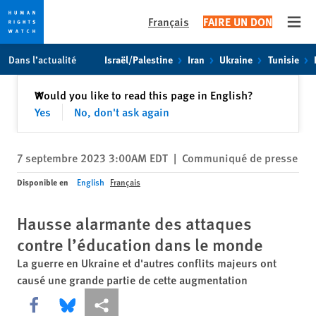
Français
FAIRE UN DON
Open
Skip
Skip
Dans l’actualité
Israël/Palestine
Iran
Ukraine
Tunisie
to
to
cookie
main
Fermer
Would you like to read this page in English?
✕
privacy
content
Yes
No, don't ask again
notice
7 septembre 2023 3:00AM EDT
|
Communiqué de presse
Disponible en
English
Français
Hausse alarmante des attaques
contre l’éducation dans le monde
La guerre en Ukraine et d'autres conflits majeurs ont
causé une grande partie de cette augmentation
Share this via Facebook
Share this via Bluesky
Share this via Partagez