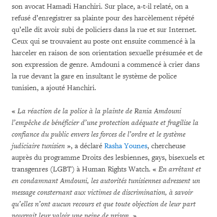
son avocat Hamadi Hanchiri. Sur place, a-t-il relaté, on a
refusé d’enregistrer sa plainte pour des harcèlement répété
qu’elle dit avoir subi de policiers dans la rue et sur Internet.
Ceux qui se trouvaient au poste ont ensuite commencé à la
harceler en raison de son orientation sexuelle présumée et de
son expression de genre. Amdouni a commencé à crier dans
la rue devant la gare en insultant le système de police
tunisien, a ajouté Hanchiri.
«
La réaction de la police à la plainte de Rania Amdouni
l’empêche de bénéficier d’une protection adéquate et fragilise la
confiance du public envers les forces de l’ordre et le système
judiciaire tunisien
», a déclaré
Rasha Younes
, chercheuse
auprès du programme Droits des lesbiennes, gays, bisexuels et
transgenres (LGBT) à Human Rights Watch. «
En arrêtant et
en condamnant Amdouni, les autorités tunisiennes adressent un
message consternant aux victimes de discrimination, à savoir
qu’elles n’ont aucun recours et que toute objection de leur part
pourrait leur valoir une peine de prison.
»