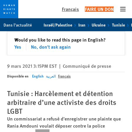
Français
FAIRE UN DON
Open
Skip
Skip
Dans l’actualité
Israël/Palestine
Iran
Ukraine
Tunisie
to
to
cookie
main
Fermer
Would you like to read this page in English?
✕
privacy
content
Yes
No, don't ask again
notice
9 mars 2021 3:15PM EST
|
Communiqué de presse
Disponible en
English
العربية
Français
Tunisie : Harcèlement et détention
arbitraire d’une activiste des droits
LGBT
Un commissariat a refusé d’enregistrer une plainte que
Rania Amdouni voulait déposer contre la police