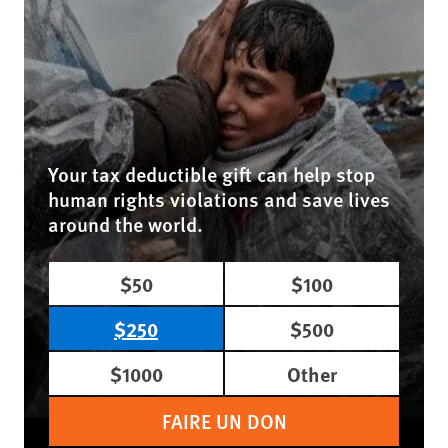
Your tax deductible gift can help stop
human rights violations and save lives
around the world.
$50
$100
$250
$500
$1000
Other
FAIRE UN DON