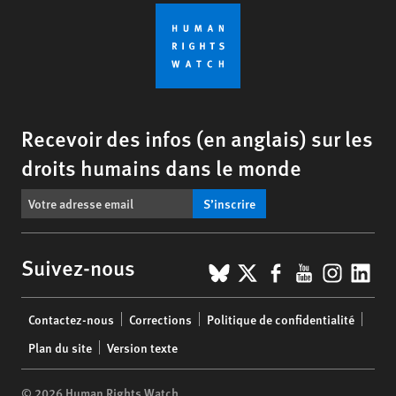
Recevoir des infos (en anglais) sur les
droits humains dans le monde
S’inscrire
BlueSky
X
Facebook
YouTub
Insta
Lin
Suivez-nous
Footer
Contactez-nous
Corrections
Politique de confidentialité
menu
Plan du site
Version texte
© 2026 Human Rights Watch