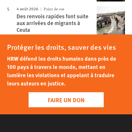
4 août 2026
Point de vue
Des renvois rapides font suite
aux arrivées de migrants à
Ceuta
Protéger les droits, sauver des vies
HRW défend les droits humains dans près de
100 pays à travers le monde, mettant en
lumière les violations et appelant à traduire
leurs auteurs en justice.
FAIRE UN DON