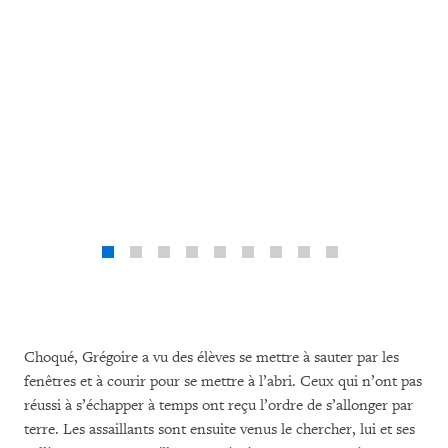
Un en
village 
région 
avril 2
class
Choqué, Grégoire a vu des élèves se mettre à sauter par les
fenêtres et à courir pour se mettre à l’abri. Ceux qui n’ont pas
réussi à s’échapper à temps ont reçu l’ordre de s’allonger par
terre. Les assaillants sont ensuite venus le chercher, lui et ses