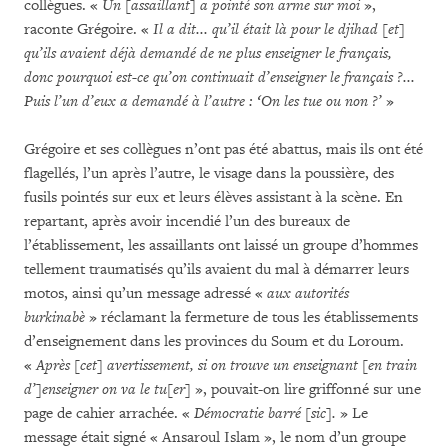
collègues. «
Un [assaillant] a pointé son arme sur moi
»,
raconte Grégoire. «
Il a dit... qu’il était là pour le djihad [et]
qu’ils avaient déjà demandé de ne plus enseigner le français,
donc pourquoi est-ce qu’on continuait d’enseigner le français ?...
Puis l’un d’eux a demandé à l’autre : ‘On les tue ou non ?’
»
Grégoire et ses collègues n’ont pas été abattus, mais ils ont été
flagellés, l’un après l’autre, le visage dans la poussière, des
fusils pointés sur eux et leurs élèves assistant à la scène. En
repartant, après avoir incendié l’un des bureaux de
l’établissement, les assaillants ont laissé un groupe d’hommes
tellement traumatisés qu’ils avaient du mal à démarrer leurs
motos, ainsi qu’un message adressé «
aux autorités
burkinabè
» réclamant la fermeture de tous les établissements
d’enseignement dans les provinces du Soum et du Loroum.
«
Après [cet] avertissement, si on trouve un enseignant [en train
d’]enseigner on va le tu[er]
», pouvait-on lire griffonné sur une
page de cahier arrachée. «
Démocratie barré [sic].
» Le
message était signé « Ansaroul Islam », le nom d’un groupe