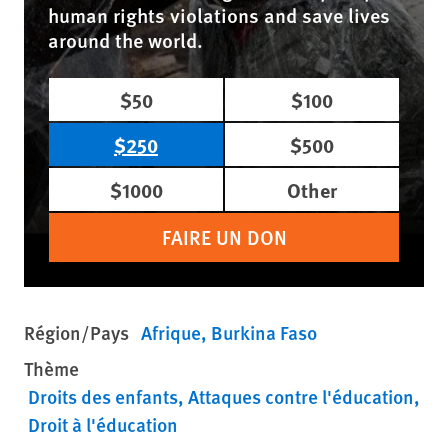
human rights violations and save lives
around the world.
$50
$100
$250
$500
$1000
Other
FAIRE UN DON
Région/Pays
Afrique
Burkina Faso
Thème
Droits des enfants
Attaques contre l'éducation
Droit à l'éducation