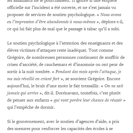
les assaillants ne le pourchassent. Il ignore si une enquête
officielle sur l’incident a été ouverte, et ne s’est jamais vu
proposer de services de soutien psychologique. «
Nous avons
eu l’impression d’être abandonnés à nous-mêmes
», déplore-t-il,
ce qui lui fait plus de mal que le passage à tabac qu’il a subi.
Le soutien psychologique à l’attention des enseignants et des
élèves victimes d’attaques reste inadéquat. Tout comme
Grégoire, de nombreuses personnes continuent de souffrir de
crises d’anxiété, de cauchemars et d’insomnie ou ont peur de
sortir à la nuit tombée. «
Pendant des mois après l’attaque, je
me suis réveillé en criant fort
», se souvient Grégoire. Encore
aujourd’hui, le bruit d’une moto le fait tressaillir. «
On ne sait
jamais qui arrive
», dit-il. Dorénavant, toutefois, c’est plutôt
de penser aux enfants «
qui vont perdre leur chance de réussir
»
qui l’empêche de dormir.
Si le gouvernement, avec le soutien d’agences d’aide, a pris
des mesures pour renforcer les capacités des écoles à se