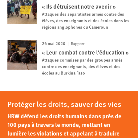
« Ils détruisent notre avenir »
Attaques des séparatistes armés contre des
élèves, des enseignants et des écoles dans les
régions anglophones du Cameroun
26 mai 2020
Rapport
« Leur combat contre l’éducation »
Attaques commises par des groupes armés
contre des enseignants, des élèves et des
écoles au Burkina Faso
Protéger les droits, sauver des vies
HRW défend les droits humains dans près de
100 pays à travers le monde, mettant en
lumière les violations et appelant à traduire