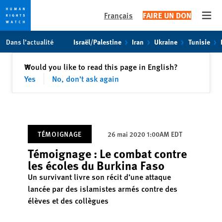
Français
FAIRE UN DON
Open
Skip
Skip
Dans l’actualité
Israël/Palestine
Iran
Ukraine
Tunisie
to
to
cookie
main
Fermer
Would you like to read this page in English?
✕
privacy
content
Yes
No, don't ask again
notice
TÉMOIGNAGE
26 mai 2020 1:00AM EDT
Témoignage : Le combat contre
les écoles du Burkina Faso
Un survivant livre son récit d’une attaque
lancée par des islamistes armés contre des
élèves et des collègues