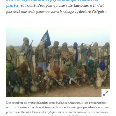
planète
, et Toulfé n’est plus qu’une ville-fantôme. «
Il n’est
pas resté une seule personne dans le village
», déclare Grégoire.
Click to
Des membres du groupe islamiste armé burkinabé Ansaroul Islam photographiés
en 2017. Plusieurs membres d'Ansaroul Islam et d'autres groupes islamistes armés
présents au Burkina Faso sont impliqués dans de nombreuses atrocités commises