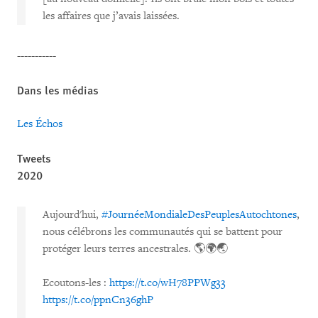
les affaires que j’avais laissées.
-----------
Dans les médias
Les Échos
Tweets
2020
Aujourd'hui,
#JournéeMondialeDesPeuplesAutochtones
,
nous célébrons les communautés qui se battent pour
protéger leurs terres ancestrales. 🌎🌍🌏
Ecoutons-les :
https://t.co/wH78PPWg33
https://t.co/ppnCn36ghP