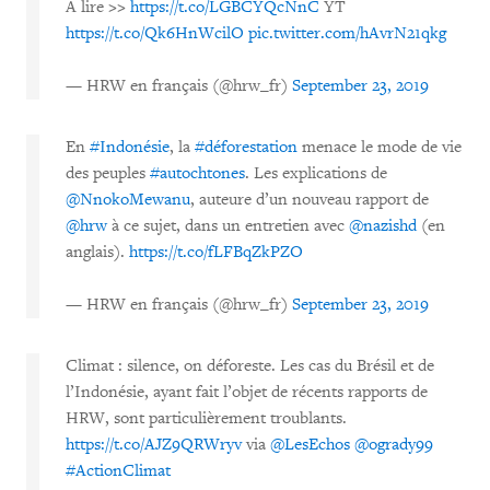
À lire >>
https://t.co/LGBCYQcNnC
YT
https://t.co/Qk6HnWcilO
pic.twitter.com/hAvrN21qkg
— HRW en français (@hrw_fr)
September 23, 2019
En
#Indonésie
, la
#déforestation
menace le mode de vie
des peuples
#autochtones
. Les explications de
@NnokoMewanu
, auteure d’un nouveau rapport de
@hrw
à ce sujet, dans un entretien avec
@nazishd
(en
anglais).
https://t.co/fLFBqZkPZO
— HRW en français (@hrw_fr)
September 23, 2019
Climat : silence, on déforeste. Les cas du Brésil et de
l’Indonésie, ayant fait l’objet de récents rapports de
HRW, sont particulièrement troublants.
https://t.co/AJZ9QRWryv
via
@LesEchos
@ogrady99
#ActionClimat