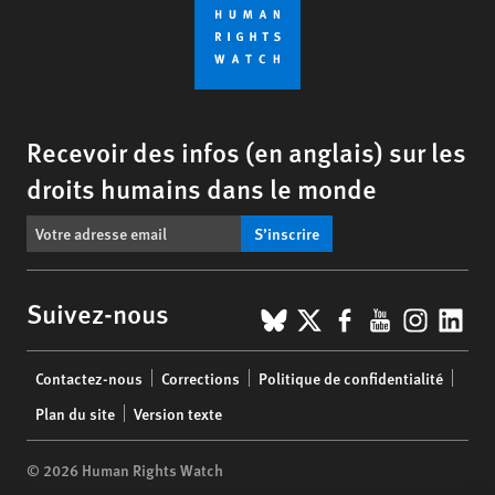
Recevoir des infos (en anglais) sur les
droits humains dans le monde
S’inscrire
BlueSky
X
Facebook
YouTub
Insta
Lin
Suivez-nous
Footer
Contactez-nous
Corrections
Politique de confidentialité
menu
Plan du site
Version texte
© 2026 Human Rights Watch