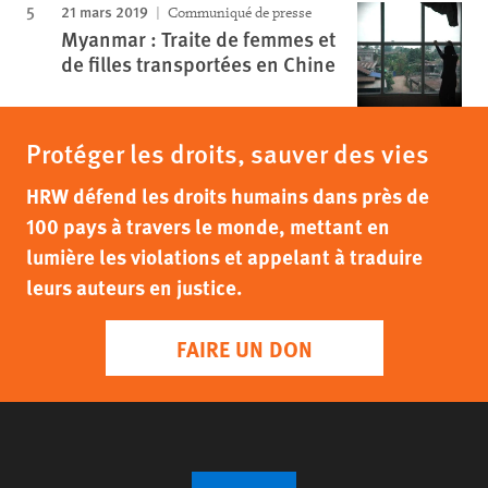
21 mars 2019
Communiqué de presse
Myanmar : Traite de femmes et
de filles transportées en Chine
Protéger les droits, sauver des vies
HRW défend les droits humains dans près de
100 pays à travers le monde, mettant en
lumière les violations et appelant à traduire
leurs auteurs en justice.
FAIRE UN DON