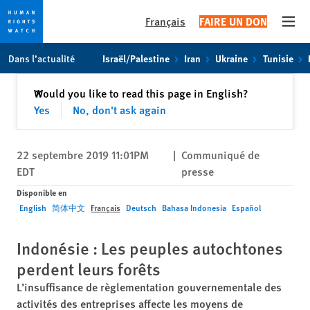
Français
FAIRE UN DON
Open
Skip
Skip
Dans l’actualité
Israël/Palestine
Iran
Ukraine
Tunisie
to
to
cookie
main
Fermer
Would you like to read this page in English?
✕
privacy
content
Yes
No, don't ask again
notice
22 septembre 2019 11:01PM
|
Communiqué de
EDT
presse
Disponible en
English
简体中文
Français
Deutsch
Bahasa Indonesia
Español
Indonésie : Les peuples autochtones
perdent leurs forêts
L’insuffisance de règlementation gouvernementale des
activités des entreprises affecte les moyens de