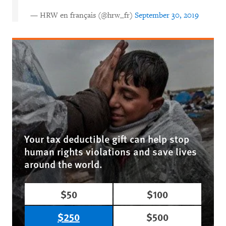
— HRW en français (@hrw_fr)
September 30, 2019
Your tax deductible gift can help stop
human rights violations and save lives
around the world.
$50
$100
$250
$500