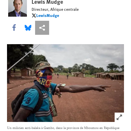
Lewis Mudge
Directeur, Afrique centrale
LewisMudge
LewisMudge
Share this via Facebook
Share this via Bluesky
Share this via Partagez
Click to
Un milicien anti-balaka à Gambo, dans la province de Mboumou en République