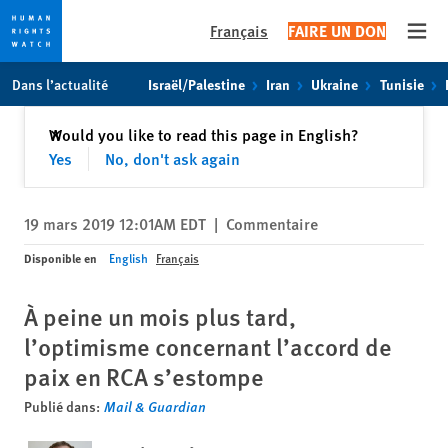
Français
FAIRE UN DON
Open
Skip
Skip
Dans l’actualité
Israël/Palestine
Iran
Ukraine
Tunisie
to
to
cookie
main
Fermer
Would you like to read this page in English?
✕
privacy
content
Yes
No, don't ask again
notice
19 mars 2019 12:01AM EDT
|
Commentaire
Disponible en
English
Français
À peine un mois plus tard,
l’optimisme concernant l’accord de
paix en RCA s’estompe
Publié dans:
Mail & Guardian