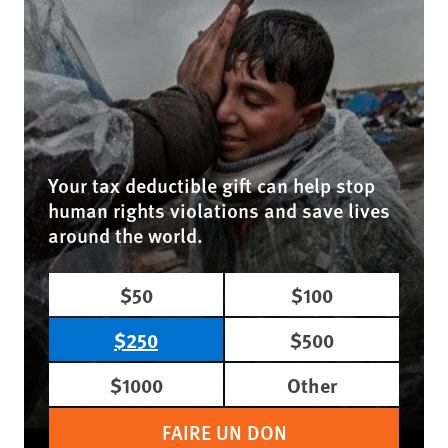
Your tax deductible gift can help stop
human rights violations and save lives
around the world.
$50
$100
$250
$500
$1000
Other
FAIRE UN DON