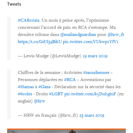
Tweets
#CARcrisis
. Un mois à peine après, l’optimisme
concernant l’accord de paix en RCA s’estompe. Ma
dernière tribune dans
@mailandguardian
pour
@hrw_fr
https://t.co/Gd7l34BikU
pic.twitter.com/VUkwp1YfV1
— Lewis Mudge (@LewisMudge)
19 mars 2019
Chiffres de la semaine : Activistes
#saoudiennes
–
Personnes déplacées en
#RCA
– Arrestations par
#Hamas
à
#Gaza
- Déclaration sur la sécurité dans les
#écoles
- Droits
#LGBT
pic.twitter.com/k5Dul1giuF
(en
anglais)
@hrw
— HRW en français (@hrw_fr)
23 mars 2019