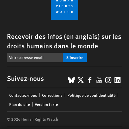
Recevoir des infos (en anglais) sur les
droits humains dans le monde
S’inscrire
BlueSky
X
Facebook
YouTub
Insta
Lin
Suivez-nous
Footer
Contactez-nous
Corrections
Politique de confidentialité
menu
Plan du site
Version texte
© 2026 Human Rights Watch