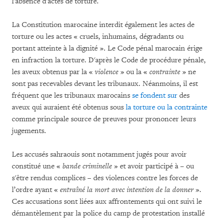
l'absence d'actes de torture.
La Constitution marocaine interdit également les actes de
torture ou les actes « cruels, inhumains, dégradants ou
portant atteinte à la dignité ». Le Code pénal marocain érige
en infraction la torture. D'après le Code de procédure pénale,
les aveux obtenus par la «
violence
» ou la «
contrainte
» ne
sont pas recevables devant les tribunaux. Néanmoins, il est
fréquent que les tribunaux marocains
se fondent sur
des
aveux qui auraient été obtenus sous
la torture ou la contrainte
comme principale source de preuves pour prononcer leurs
jugements.
Les accusés sahraouis sont notamment jugés pour avoir
constitué une «
bande criminelle
» et avoir participé à – ou
s'être rendus complices – des violences contre les forces de
l’ordre ayant «
entraîné la mort avec intention de la donner
».
Ces accusations sont liées aux affrontements qui ont suivi le
démantèlement par la police du camp de protestation installé