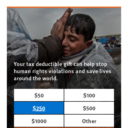
Your tax deductible gift can help stop
human rights violations and save lives
around the world.
$50
$100
$250
$500
$1000
Other