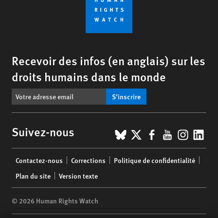
Recevoir des infos (en anglais) sur les
droits humains dans le monde
S’inscrire
BlueSky
X
Facebook
YouTub
Insta
Lin
Suivez-nous
Footer
Contactez-nous
Corrections
Politique de confidentialité
menu
Plan du site
Version texte
© 2026 Human Rights Watch