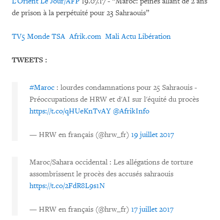
L’Orient Le Jour/AFP
19.07.17
-
“Maroc: peines allant de 2 ans
de prison à la perpétuité pour 23 Sahraouis”
TV5 Monde
TSA
Afrik.com
Mali Actu
Libération
TWEETS :
#Maroc
: lourdes condamnations pour 25 Sahraouis -
Préoccupations de HRW et d'AI sur l'équité du procès
https://t.co/qHUeKnTvAY
@AfrikInfo
— HRW en français (@hrw_fr)
19 juillet 2017
Maroc/Sahara occidental : Les allégations de torture
assombrissent le procès des accusés sahraouis
https://t.co/2FdR8L9s1N
— HRW en français (@hrw_fr)
17 juillet 2017