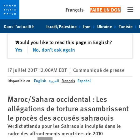
Français
FAIRE UN DON
Open
Skip
Skip
Dans l’actualité
Israël/Palestine
Iran
Ukraine
Tunisie
to
to
cookie
main
Fermer
Would you like to read this page in English?
✕
privacy
content
Yes
No, don't ask again
notice
17 juillet 2017 12:00AM EDT
|
Communiqué de presse
Disponible en
English
العربية
Français
Español
Maroc/Sahara occidental : Les
allégations de torture assombrissent
le procès des accusés sahraouis
Verdict attendu pour les Sahraouis inculpés dans le
cadre des affrontements meurtriers de 2010