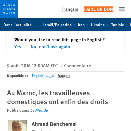
Français
FAIRE UN DON
Open
Skip
Skip
Dans l’actualité
Israël/Palestine
Iran
Ukraine
Tunisie
to
to
cookie
main
Fermer
Would you like to read this page in English?
✕
privacy
content
Yes
No, don't ask again
notice
9 août 2016 12:00AM EDT
|
Commentaire
Disponible en
English
العربية
Français
Au Maroc, les travailleuses
domestiques ont enfin des droits
Publié dans:
Le Monde
Ahmed Benchemsi