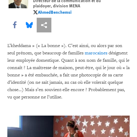
Directeur de la communication et du
plaidoyer, division MENA
AhmedBenchemsi
AhmedBenchemsi
Share this via Facebook
Share this via Bluesky
Share this via Partagez
L’kheddama » (« La bonne »). C’est ainsi, ou alors par son
seul prénom, que beaucoup de familles
marocaines
désignent
leur employée domestique. Quant à son nom de famille, qui le
connaît ? La maîtresse de maison, peut-être, qui le jour où « la
bonne » a été embauchée, a fait une photocopie de sa carte
d’identité (on ne sait jamais, au cas où elle volerait quelque
chose…) Mais s’en souvient-elle encore ? Probablement pas,
vu que personne ne l’utilise.