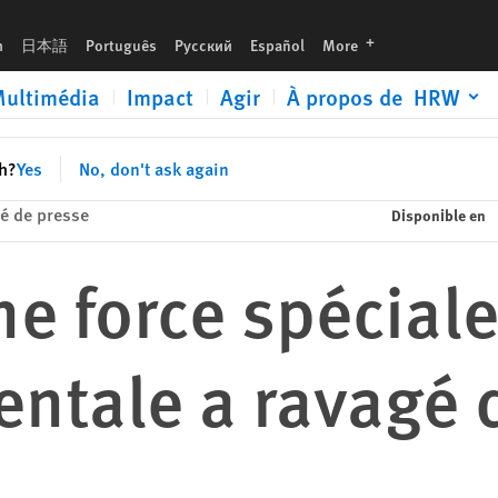
lages au Darfour
languages
h
日本語
Português
Русский
Español
More
ultimédia
Impact
Agir
À propos de HRW
sh?
Yes
No, don't ask again
 de presse
Disponible en
e force spécial
tale a ravagé d