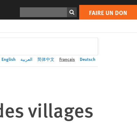
FAIRE UN DON
Print
Rechercher
FAIRE UN DON
English
العربية
简体中文
Français
Deutsch
e
es villages