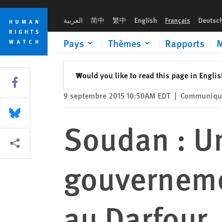
Skip
Skip
Soudan : Une force spéciale gouvernementale a ravagé des vil
to
to
العربية
简中
繁中
English
Français
Deutsc
cookie
main
privacy
content
Pays
Thèmes
Rapports
M
notice
Fermer
Would you like to read this page in Engli
✕
Share this via Facebook
9 septembre 2015 10:50AM EDT
|
Communiqué
Share this via Bluesky
Soudan : Un
Share this via Partagez
gouvernemen
au Darfour