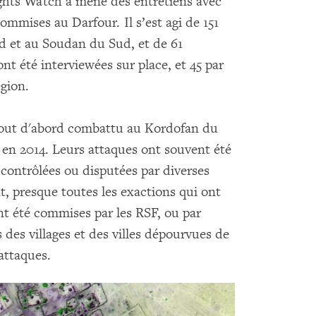
ghts Watch a mené des entretiens avec
ommises au Darfour. Il s’est agi de 151
d et au Soudan du Sud, et de 61
nt été interviewées sur place, et 45 par
égion.
 tout d'abord combattu au Kordofan du
 en 2014. Leurs attaques ont souvent été
contrôlées ou disputées par diverses
t, presque toutes les exactions qui ont
t été commises par les RSF, ou par
des villages et des villes dépourvues de
attaques.