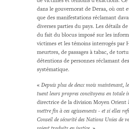
de victimes et témoins d'exactions. Ce
dans le gouvernorat de Deraa, où ont eu
que des manifestations réclamant dav
diverses parties du pays. Les détails d
du fait du blocus imposé sur les inform
victimes et les témoins interrogés par
meurtres, de passages à tabac, de tort
détentions de personnes réclamant de
systématique.
«
Depuis plus de deux mois maintenant, les
tuent leurs propres concitoyens en totale 
directrice de la division Moyen Orien
mettre fin à ces agissements - et si elles ref
Conseil de sécurité des Nations Unies de vei
soient traduits en justice
. »