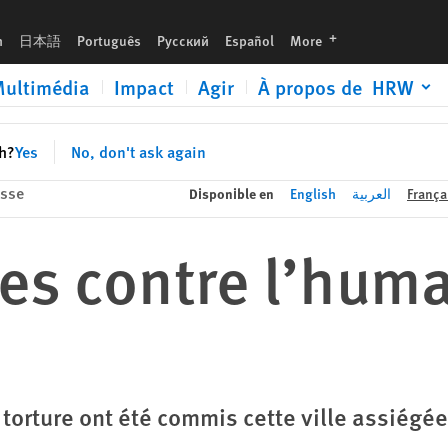
languages
h
日本語
Português
Русский
Español
More
ultimédia
Impact
Agir
À propos de HRW
sh?
Yes
No, don't ask again
sse
Disponible en
English
العربية
França
mes contre l’huma
 torture ont été commis cette ville assiégé