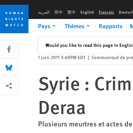
Skip
Skip
Syrie : Crimes contre l’humanité à Deraa
to
to
العربية
简中
繁中
English
Français
Deutsc
cookie
main
privacy
content
Pays
Thèmes
Rapports
M
notice
Fermer
Would you like to read this page in Engli
✕
Share this via Facebook
1 juin 2011 3:49PM EDT
|
Communiqué de pre
Share this via Bluesky
Syrie : Cri
Share this via Partagez
Deraa
Plusieurs meurtres et actes de