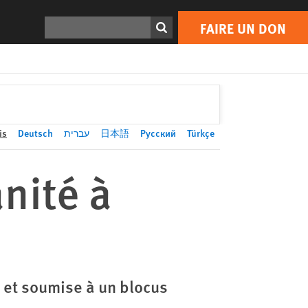
FAIRE UN DON
Print
Rechercher
FAIRE UN DON
is
Deutsch
עברית
日本語
Русский
Türkçe
nité à
e et soumise à un blocus