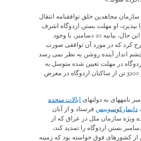
لام کرد اگر سازمان مجاهدین خلق توافق‏نامه انتقال
 بپذیرد، او مهلت بستن اردوگاه اشرف
را تا شش ماه دیگر تمدید خواهد کرد. با این حال، بیانیه 20 دسامبر، با وجود
رح کرد که در مورد آن توافقی صورت
شم انداز آینده روشن به نظر نمی رسد
وگاه در مهلت تعیین شده متوسل به
زور شود و در نتیجه امنیت جانی بیش از 3200 تن از ساکنان اردوگاه در معرض
ایالات متحده
دانمارک
و
سوییس
فرستاد و از آنان
ده ویژه سازمان ملل در عراق که از
ت آن کشور خواسته بود تا مهلت 31 دسامبر بستن اردوگاه را تمدید کند،
 از کشورهای فوق خواسته بود که زمینه