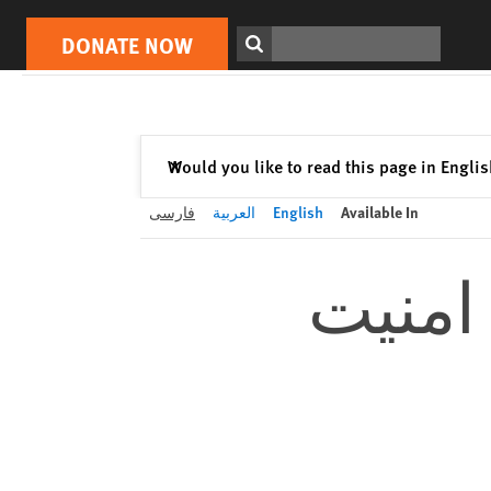
DONATE NOW
Print
Search
DONATE NOW
Close
Would you like to read this page in Engli
✕
Available In
English
العربية
فارسی
امنیت