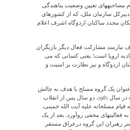
ام مصاحبه‏های تعیین وضعیت پناهندگی
 دبیرکل سازمان ملل، که از کشورهای
کان مجدد ساکنان اردوگاه اشرف اعلام
ف نیازمند مشارکت فعال دیگر بازیگران
حادیه اروپا است؛ یعنی کسانی که می
ن اردوگاه و نیز نظارت بر امنیت و
 مجاهدین خلق در سال 1965 به عنوان یک گروه مسلح با هدف به چالش
کشیدن رژیم شاه تاسیس شد. این گروه در سال 1981، دو سال پس از انقلاب
 قیام مسلحانه علیه آیت الله خمینی،
ه فعالیت‏های مخفی روآورد. بعد از یک
عید در فرانسه، در سال 1986 بیشتر رهبران این گروه درعراق مستفر