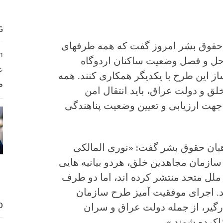
G
 حقوق بشر امروز گفت که همه
طرف‏های
1
حل و فصل وضعیت ساکنان اردوگاه
ع
از این طرح با یکدیگر همکاری کنند. همه
م
لق و دولت عراق، باید انتقال امن
هت ارزیابی و تعیین وضعیت پناهندگی
ه‏بان حقوق بشر گفت: «نوری المالکی
ازمان مجاهدین خلق، هردو بیانیه هایی
ملل متحد منتشر کرده اند، اما دو طرف
ند. اجرای موفقیت آمیز طرح سازمان
D
رگیر، از جمله دولت عراق و سران
اکرده شوند.»