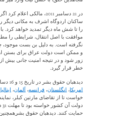
در 21 دسامبر 2011، مالکی اع
ساکنان اردوگاه اشرف به مکانی دیگر را
موافقت با اصل انتقال، شرایطی را مط
نگرفته است. به دلیل بن بست موجود، چ
و ممکن است دولت عراق برای بستن ارد
خطر قرار گیرد.
دیده‏بان حقوق بشر در تاریخ 15 و 16 دسامبر نامه‏‏های به دولت‏های
امریکا
،
انگلستان
،
فرانسه
،
آلمان
،
ایتالیا
،
خواست تا از تقاضای مارتین کبلر، نماین
دول
حمایت کنند. دیده‏بان حقوق بشرهمچنین