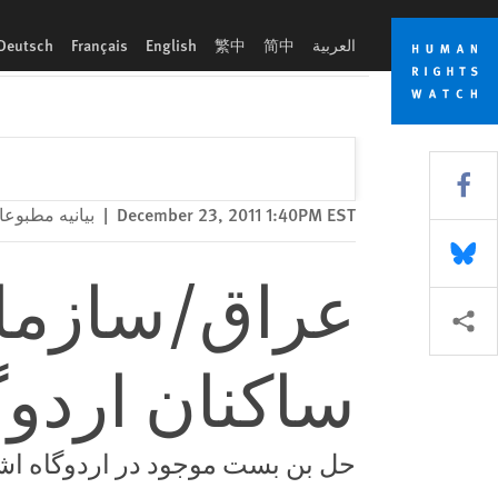
Skip
Skip
عراق/سازمان مجاهدین خلق: امنیت ساکنان اردوگاه را تامین کنید
to
to
العربية
简中
繁中
English
Français
Deutsch
cookie
main
content
privacy
notice
Share this via Facebook
December 23, 2011 1:40PM EST
|
بیانیه مطبوعا
Share this via Bluesky
عراق/سازمان
More sharing options
ساکنان اردوگا
حل بن بست موجود در اردوگاه اش