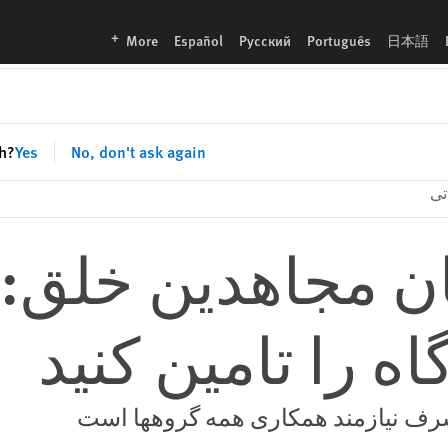
languages
More
Español
Русский
Português
日本語
sh?
Yes
No, don't ask again
تی
 مجاهدین خلق: 
ه را تامین کنید
رف نیازمند همکاری همه گروه‏ها است