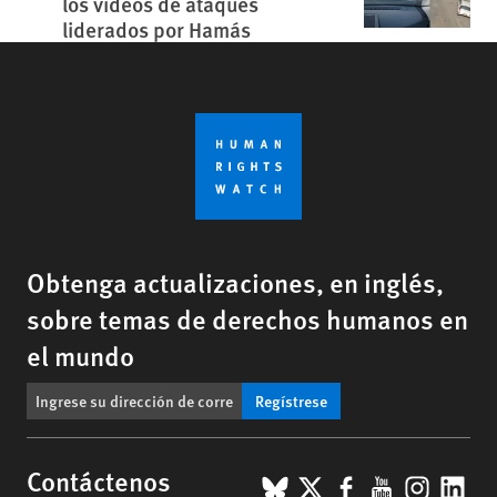
los vídeos de ataques
liderados por Hamás
Obtenga actualizaciones, en inglés,
sobre temas de derechos humanos en
el mundo
Regístrese
BlueSky
X
Facebook
YouTub
Insta
Lin
Contáctenos