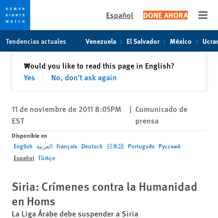
Español
DONE AHORA
Open
Skip
Skip
Tendencias actuales
Venezuela
El Salvador
México
Ucra
to
to
cookie
main
Cerrar
Would you like to read this page in English?
✕
privacy
content
Yes
No, don't ask again
notice
11 de noviembre de 2011 8:05PM
|
Comunicado de
EST
prensa
Disponible en
English
العربية
Français
Deutsch
日本語
Português
Русский
Español
Türkçe
Siria: Crímenes contra la Humanidad
en Homs
La Liga Árabe debe suspender a Siria