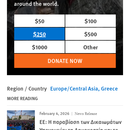
around the world.
$50
$100
$250
$500
$1000
Other
DONATE NOW
Region / Country
Europe/Central Asia
Greece
MORE READING
February 4, 2026
News Release
ΕΕ: Η παραβίαση των Δικαιωμάτων
Υπονομεύει τη Δημοκρατία και το