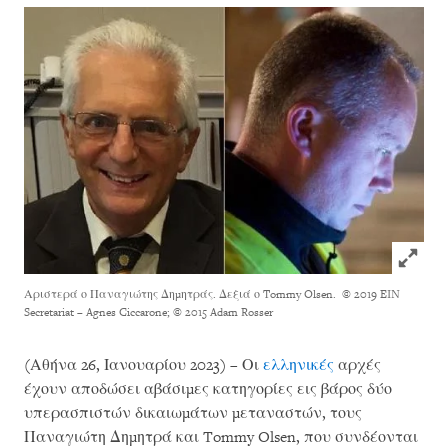
Click to
Αριστερά ο Παναγιώτης Δημητράς. Δεξιά ο Tommy Olsen.
© 2019 EIN
Secretariat – Agnes Ciccarone; © 2015 Adam Rosser
(Αθήνα 26, Ιανουαρίου 2023) – Οι
ελληνικές
αρχές
έχουν αποδώσει αβάσιμες κατηγορίες εις βάρος δύο
υπερασπιστών δικαιωμάτων μεταναστών, τους
Παναγιώτη Δημητρά και Tommy Olsen, που συνδέονται