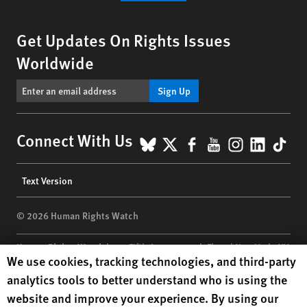
Get Updates On Rights Issues
Worldwide
Sign Up
BlueSky
X
Facebook
YouTube
Instagr
Linke
Tik
Connect With Us
Footer
Text Version
menu
© 2026 Human Rights Watch
Human Rights Watch
| 350 Fifth Avenue, 34th Floor | New York,
NY
Human Rights Watch cookie preferences
We use cookies, tracking technologies, and third-party
10118-3299
USA
|
t
1.212.290.4700
analytics tools to better understand who is using the
Human Rights Watch
is a 501(C)(3) nonprofit registered in the US
website and improve your experience. By using our
under EIN: 13-2875808