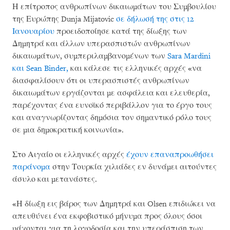
Η επίτροπος ανθρωπίνων δικαιωμάτων του Συμβουλίου
της Ευρώπης Dunja Mijatovic
σε δήλωσή της στις 12
Ιανουαρίου
προειδοποίησε κατά της δίωξης των
Δημητρά και άλλων υπερασπιστών ανθρωπίνων
δικαιωμάτων, συμπεριλαμβανομένων των
Sara Mardini
και Sean Binder,
και κάλεσε τις ελληνικές αρχές «να
διασφαλίσουν ότι οι υπερασπιστές ανθρωπίνων
δικαιωμάτων εργάζονται με ασφάλεια και ελευθερία,
παρέχοντας ένα ευνοϊκό περιβάλλον για το έργο τους
και αναγνωρίζοντας δημόσια τον σημαντικό ρόλο τους
σε μια δημοκρατική κοινωνία».
Στο Αιγαίο οι ελληνικές αρχές
έχουν επαναπροωθήσει
παράνομα
στην Τουρκία χιλιάδες εν δυνάμει αιτούντες
άσυλο και μετανάστες.
«Η δίωξη εις βάρος των Δημητρά και Olsen επιδιώκει να
απευθύνει ένα εκφοβιστικό μήνυμα προς όλους όσοι
μάχονται για τη λογοδοσία και την υπεράσπιση των