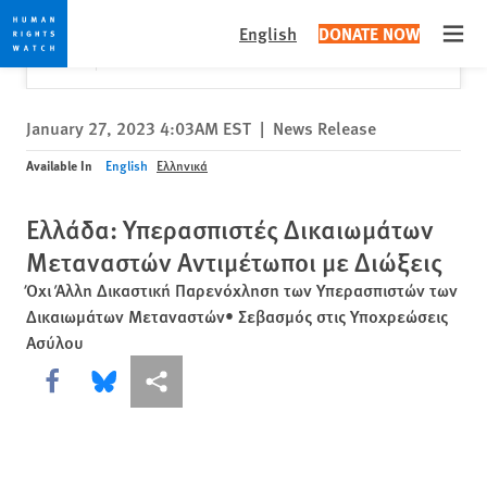
Skip
Skip
Close
Would you like to read this page in English?
✕
English
DONATE NOW
to
to
Open
Yes
No, don't ask again
cookie
main
privacy
content
notice
January 27, 2023 4:03AM EST
|
News Release
Available In
English
Ελληνικά
Ελλάδα: Υπερασπιστές Δικαιωμάτων
Μεταναστών Αντιμέτωποι με Διώξεις
Όχι Άλλη Δικαστική Παρενόχληση των Υπερασπιστών των
Δικαιωμάτων Μεταναστών• Σεβασμός στις Υποχρεώσεις
Ασύλου
Share this via Facebook
Share this via Bluesky
More sharing options