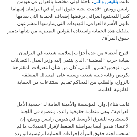
قالت
بلقيس واللي
، باحثة أولى مختصة بالعراق في هيومن
رايتس ووتش: "قدمت لجنة حقوق المرأة في البرلمان إسهاما
كبيرا للمجتمع العراقي برفضها إضعاف الحماية التي يقدمها
قانون الأسرة العراقي. التهديدات التي يمارسها المشرعون
لتفكيك هذه الحماية واستعادة القوانين التمييزية من شأنها تدمير
حقوق المرأة".
اقترح أعضاء من عدة أحزاب إسلامية شيعية في البرلمان،
بقيادة حزب "الفضيلة"، الذي ينتمي إليه وزير العدل، التعديلات
في 1 نوفمبر/تشرين الثاني. كان من شأن التعديلات المقترحة
تكريس رقابة دينية شيعية وسنية على المسائل المتعلقة
بالزواج، والطلب من المحاكم تقديم استثناءات من الحماية
القانونية القائمة.
قالت هناء إدوار، المؤسسة والأمينة العامة لـ "جمعية الأمل
العراقية"، وهي منظمة حقوقية رائدة، وعضوة في اللجنة
الاستشارية للشرق الأوسط في هيومن رايتس ووتش، إن
الأعضاء هددوا أيضا بمواصلة الضغط لإقرار التعديلات ما لم
تسحب لجنة حقوق المرأة إجراءات الحماية الرئيسية الواردة