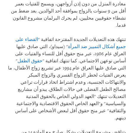
مغادرة المنزل من دون إذن أزواجهن، ويسمح للفتيات بعمر
أقل من 9 سنوات بالزواج بموافقة أحد الوالدين. بعد ضغط من
نشطاء حقوقيين محليين، لم يحرك البرلمان مشروع القانون
قدما.
تنتهك هذه التعديلات الجديدة المقترحة اتفاقية "
القضاء على
جميع أشكال التمييز ضد المرأة
" (سيداو)، التي صادق عليها
العراق عام 1986، عبر منح حقوق أقل للنساء والفتيات على
أساس نوعهن الاجتماعي. كما تنتهك اتفاقية "
حقوق الطفل
"
التي صادق عليها العراق عام 1994 عبر تشريع زواج الأطفال، ما
يعرض الفتيات لخطر الزواج القسري والزواج المبكر
والانتهاكات الجنسية، وعدم اشتراط اتخاذ قرارات تراعي
مصالح الطفل الفضلى في حالات الطلاق. يبدو أن مشاريع
التعديلات تنتهك "العهد الدولي الخاص بالحقوق المدنية
والسياسية" و"العهد الخاص الحقوق الاقتصادية والاجتماعية
والثقافية" عبر منح حقوق أقل لبعض الأشخاص على أساس
دينهم.
يتناقض مشروع التعديلات بشكل صارخ مع المادة 14 من