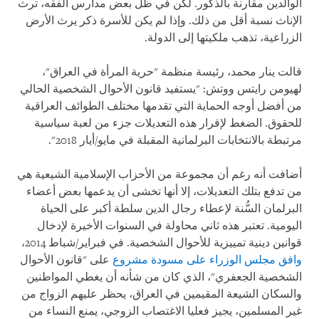
الوالدين مقارنة بالذكور. لكن في ظل بعض مدارس الفقه، ترث
الإناث نسبة أقل من ذلك. وإذا لم يكن للأسرة ذكر يرث الأرض
الزراعية، تذهب ملكيتها إلى الدولة.
قالت ينار محمد، رئيسة منظمة "حرية المرأة في العراق"،
لهيومن رايتس ووتش: "يستفيد قانون الأحوال الشخصية الحالي
من أفضل أوجه الحماية التي تقدمها مختلف الطوائف العراقية
للحقوق. الضغط لإقرار هذه التعديلات جزء من لعبة سياسية
مرتبطة بالانتخابات البرلمانية المقبلة في مايو/أيار 2018".
أضافت أنه رغم أن مجموعة من الأحزاب الإسلامية الشيعية هي
من تدفع بتلك التعديلات، إلا أنها تخشى أن يدعمها بعض أعضاء
البرلمان السُّنة لإعطاء رجال الدين سلطة أكبر على الحياة
اليومية. تعتبر هذه ثاني محاولة في السنوات الأخيرة لإدخال
قوانين دينية تمييزية للأحوال الشخصية. في فبراير/شباط 2014،
وافق مجلس الوزراء على مسودة مشروع
على "قانون الأحوال
الشخصية الجعفري"، الذي كان من شأنه أن يغطي المواطنين
والسكان الشيعة المقيمين في العراق، يحظر عليهم الزواج من
غير المسلمين، يجيز فعليا الاغتصاب الزوجي، يمنع النساء من