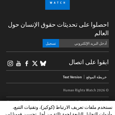
احصلوا على تحديثات حقوق الإنسان حول
العالم
تسجيل
gram
ouTube
Facebook
BlueSky
X
ابقوا على اتصال
Footer
خريطة الموقع
Text Version
menu
© 2026 Human Rights Watch
Human Rights Watch
| 350 Fifth Avenue, 34th Floor | New York,
NY
Human Rights Watch cookie preferences
نستخدم ملفات تعريف الارتباط (كوكيز)، وتقنيات التتبع،
10118-3299
USA
|
t
1.212.290.4700
وأدوات التحليل التابعة لجهة ثالثة من أجل تحسين فهمنا لمن