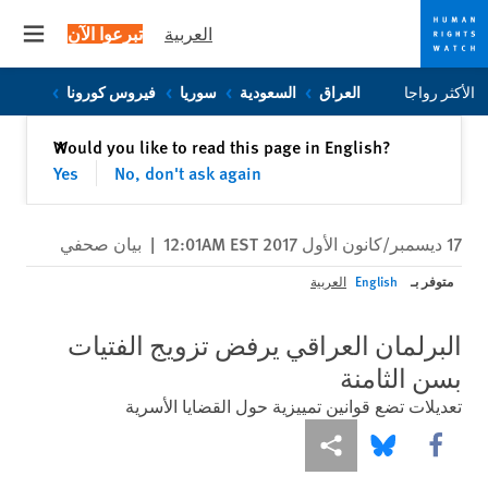
العربية
تبرعوا الآن
 menu
Skip
Skip
الأكثر رواجا
العراق
السعودية
سوريا
فيروس كورونا
to
to
cookie
main
إغلاق
Would you like to read this page in English?
✕
content
privacy
Yes
No, don't ask again
notice
17 ديسمبر/كانون الأول 2017 12:01AM EST
|
بيان صحفي
متوفر بـ
English
العربية
البرلمان العراقي يرفض تزويج الفتيات
بسن الثامنة
تعديلات تضع قوانين تمييزية حول القضايا الأسرية
Share this via Facebook
Share this via مشاركة
Share this via Bluesky