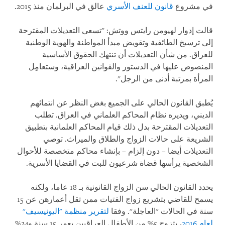
في مشروع
قانون للعنف الأسري
عالق في البرلمان منذ 2015.
قالت إدوار لهيومن رايتس ووتش: "تسعى التعديلات المقترحة
إلى ترسيخ الطائفية وتقويض مبدأ المواطنة والهوية الوطنية
للعراق. من شأن التعديلات أن تنتهك الحقوق الأساسية
المنصوص عليها في الدستور والقوانين العراقية، وستعامِل
المرأة بمرتبة أدنى من الرجل".
يُطبق القانون الحالي على الجميع بغض النظر عن انتمائهم
الديني، ويديره نظام المحاكم العلماني في العراق. تطلب
التعديلات المقترحة بدل ذلك قيام المحاكم العلمانية بتطبيق
الشريعة على حالات الزواج والطلاق والميراث. توصي
التعديلات أيضا – دون إلزام – بإنشاء محاكم متخصصة للأحوال
الشخصية يرأسها قضاة شرعيون للبت في القضايا الأسرية.
يحدد القانون الحالي سن الزواج القانونية بـ 18 عاما، ولكنه
يسمح للقاضي بتشريع زواج الفتيات ممن تقل أعمارهن عن 15
سنة في الحالات "العاجلة". وفقا
لتقرير منظمة "اليونيسيف"
لعام 2016
، يتزوج 5% من الأطفال العراقيين بعمر 15 سنة و24%