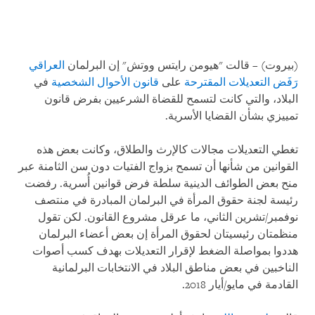
(بيروت) – قالت "هيومن رايتس ووتش" إن البرلمان
العراقي
رَفَض التعديلات المقترحة
على
قانون الأحوال الشخصية
في
البلاد، والتي كانت لتسمح للقضاة الشرعيين بفرض قانون
تمييزي بشأن القضايا الأسرية.
تغطي التعديلات مجالات كالإرث والطلاق، وكانت بعض هذه
القوانين من شأنها أن تسمح بزواج الفتيات دون سن الثامنة عبر
منح بعض الطوائف الدينية سلطة فرض قوانين أُسرية. رفضت
رئيسة لجنة حقوق المرأة في البرلمان المبادرة في منتصف
نوفمبر/تشرين الثاني، ما عرقل مشروع القانون. لكن تقول
منظمتان رئيسيتان لحقوق المرأة إن بعض أعضاء البرلمان
هددوا بمواصلة الضغط لإقرار التعديلات بهدف كسب أصوات
الناخبين في بعض مناطق البلاد في الانتخابات البرلمانية
القادمة في مايو/أيار 2018
.