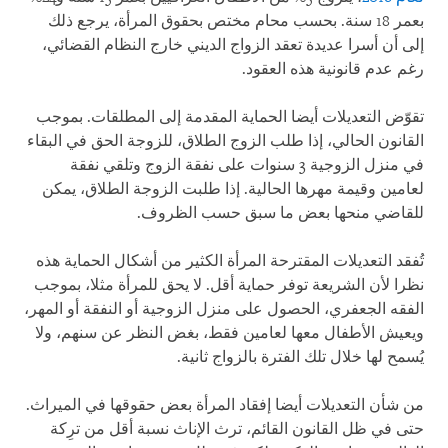
بعمر 18 سنة. بحسب محام مختص بحقوق المرأة، يرجع ذلك
إلى أن أسرا عديدة تعقد الزواج الديني خارج النظام القضائي،
رغم عدم قانونية هذه العقود.
تقوّض التعديلات أيضا الحماية المقدمة إلى المطلقات. بموجب
القانون الحالي، إذا طلب الزوج الطلاق، للزوجة الحق في البقاء
في منزل الزوجية 3 سنوات على نفقة الزوج وتلقي نفقة
لعامين وقيمة مهرها الحالية. إذا طلبت الزوجة الطلاق، يمكن
للقاضي منحها بعض ما سبق حسب الظروف.
تُفقد التعديلات المقترحة المرأة الكثير من أشكال الحماية هذه
نظرا لأن الشريعة توفر حماية أقل. لا يحق للمرأة مثلا، بموجب
الفقه الجعفري، الحصول على منزل الزوجية أو النفقة أو المهر،
ويعيش الأطفال معها لعامين فقط، بغض النظر عن سنهم، ولا
يُسمح لها خلال تلك الفترة بالزواج ثانية.
من شأن التعديلات أيضا إفقاد المرأة بعض حقوقها في الميراث.
حتى في ظل القانون القائم، ترث الإناث نسبة أقل من ترِكة