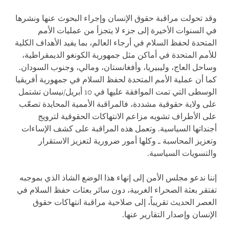
وقد تحولت مراقبة حقوق الإنسان وإجراء البحوث عنها ونشرها
في السنوات الأخيرة إلى جزء لا يتجزأ من عمليات الأمم
المتحدة لحفظ السلام في أرجاء العالم، بما يفيد الأهداف الكلية
للأمم المتحدة في أماكن مثل جمهورية الكونغو الديمقراطية،
وساحل العاج، وليبيريا، وأفغانستان، ومالي، وجنوب السودان.
كما أن عملية الأمم المتحدة لحفظ السلام في جمهورية أفريقيا
الوسطى التي تمت الموافقة عليها في 10 أبريل/نيسان تشتمل
على ولاية حقوقية مشددة، فالمراقبة الأممية المحايدة تصعّب
على الأطراف تشويه مزاعم الانتهاكات الحقوقية لترويج
أجنداتها السياسية. وتعمل هذه المراقبة على كشف الإساءات
وتعزيز المحاسبة ـ وكلها أمور ضرورية لتعزيز الاستقرار
والتسويات السياسية.
إننا ندعو مجلس الأمن إلى إنهاء هذا الوضع الشاذ الذي بموجبه
تفتقر بعثة الصحراء الغربية، دون سائر بعثات حفظ السلام في
العصر الحديث تقريباً، إلى صلاحية مراقبة انتهاكات حقوق
الإنسان وإصدار التقارير عنها.