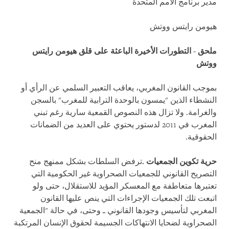
مدير برنامج الأمم المتحدة
هيومن رايتس ووتش
ملحق - التطورات الأخيرة الباعثة على قلق هيومن رايتس
ووتش
بموجب القانون المغربي، يعاقب التعبير السلمي عن الرأي أو
النشطاء الذين "يمسون بالوحدة الترابية للمغرب" بالسجن
والغرامة. ولا تزال هذه النصوص القمعية سارية رغم تبني
المغرب في 2011 لدستور يحتوي على العديد من الضمانات
الحقوقية.
حرية تكوين الجمعيات .
ترفض السلطات بشكل ممنهج منح
التصريح القانوني للجمعيات الصحراوية غير الحكومية التي
تعتبرها متعاطفة مع المعسكر المؤيد للاستقلال، حتى ولو
اتبعت تلك الجمعيات الإجراءات التي ينص عليها القانون
المغربي لتأسيس وجودها القانوني ـ وحتى، في حالة "الجمعية
الصحراوية لضحايا الانتهاكات الجسيمة لحقوق الإنسان المرتكبة