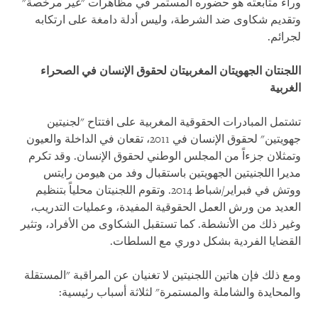
وراء متابعته هو حضوره المستمر في مظاهرات "غير مرخصة"
وتقديم شكاوى ضد الشرطة، وليس أدلة دامغة على ارتكابه
لجرائم.
اللجنتان الجهويتان المغربيتان لحقوق الإنسان في الصحراء
الغربية
تشتمل المبادرات الحقوقية المغربية على افتتاح "لجنيتين
جهويتين" لحقوق الإنسان في 2011، تقعان في الداخلة والعيون
وتمثلان جزءاً من المجلس الوطني لحقوق الإنسان. وقد تكرم
مديرا اللجنيتين الجهويتين باستقبال وفد من هيومن رايتس
ووتش في فبراير/شباط 2014. وتقوم اللجنيتان محلياً بتنظيم
العديد من ورش العمل الحقوقية المفيدة، وعمليات التدريب،
وغير ذلك من الأنشطة. كما تستقبل الشكاوى من الأفراد، وتثير
القضايا الفردية بشكل دوري مع السلطات.
ومع ذلك فإن هاتين اللجنيتين لا تغنيان عن المراقبة "المستقلة
والمحايدة والشاملة والمستمرة" لثلاثة أسباب رئيسية: