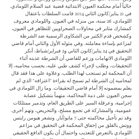
حالياً أمام محكمة العيون الابتدائية قضية عبد السلام اللومادي.
في 21 يناير/كانون الثاني 2014 قامت السلطات باعتقال
اللومادي، 26 سنة، من منزله في العيون. واللومادي معروف
كمشارك مثابر في محاولات الصحراويين للتظاهر في العيون،
وكشخص قدم الكثير من الشكاوى الرسمية ضد الشرطة
لمزاعم بإساءة معاملته. وفي مثوله الأول والثاني أمام قاضي
التحقيق في 24 يناير/كانون الثاني و2 فبراير/شباط، أنكر
اللومادي الاتهامات وزعم للقاضي أن الشرطة عذبته أثناء
التحقيقات، وطلب لإجراء كشف طبي عليه، بحسب محاميه، إلا
أن المحكمة لم تستجب لهذا الطلب. وعلاوة على هذا فقد قال
لمحاميه إن الشرطة لم تسمح له بقراءة "اعترافه" الذي لم
يعلم بمضمونه إلا أمام قاضي التحقيقات. وما زال اللومادي في
سجن العيون على ذمة المحاكمة، متهماً بتشكيل عصابة
إجرامية، وعرقلة السير على الطريق العام، وتدمير ممتلكات
عمومية، والمشاركة في تجمع مسلح، والتحريض، وتهم أخرى.
وقد تم تأجيل محاكمته حتى 7 مايو/أيار. وتشعر هيومن رايتس
ووتش بالقلق من إخفاق المحكمة في التحقيق في مزاعم
اللومادي بالتعرض للتعذيب واحتمال أن يكون الدافع الحقيقي