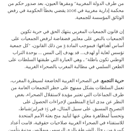
من طرف الدولة المغربية" ومقرها العيون، بعد صدور حكم من
محكمة إدارية مغربية في 2006 يقضي بخطأ الحكومة في رفض
الوثائق المؤسسة للجمعية.
إن قانون الجمعيات المغربي ينتهك الحق في حرية تكوين
الجمعيات بالنص على معايير فضفاضة لرفض الجمعيات على
أساس أهدافها: فبموجب المادة 3 من ذلك القانون، "كل جمعية
تؤسس لغاية أو لهدف... قد يهدف إلى المس ... بوحدة التراب
الوطني تكون باطلة" ـ وهي العبارة التي طبقتها السلطات على
الطعن السلمي في مطالبة المغرب بالصحراء الغربية.
حرية التجمع.
في الصحراء الغربية الخاضعة لسيطرة المغرب،
تعمل السلطات بشكل ممنهج على حظر التجمعات العامة من
طرف الجماعات التي تعتبر مؤيدة لاستقلال الصحراء، بغض
النظر عن مدى اتباع المنظمين لإجراءات الحصول على
التصريح المسبق. على سبيل المثال، في 15 فبراير/شباط،
وتحسباً لمظاهرة معلن عنها لتأييد منح بعثة الأمم المتحدة
للاستفتاء في الصحراء الغربية صلاحيات حقوقية، قامت أعداد
كبيرة من رجال الشرطة بالزي الرسمي وبملابس مدنية بتأمين