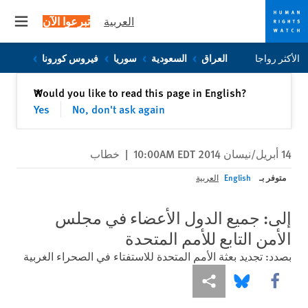
العربية
تبرعوا الآن
 menu
Skip
Skip
الأكثر رواجا
العراق
السعودية
سوريا
فيروس كورونا
to
to
cookie
main
إغلاق
Would you like to read this page in English?
✕
content
privacy
Yes
No, don't ask again
notice
14 أبريل/نيسان 2014 10:00AM EDT
|
خطاب
متوفر بـ
English
العربية
إلى: جميع الدول الأعضاء في مجلس
الأمن التابع للأمم المتحدة
بصدد: تجديد بعثة الأمم المتحدة للاستفتاء في الصحراء الغربية
Share this via Facebook
Share this via مشاركة
Share this via Bluesky