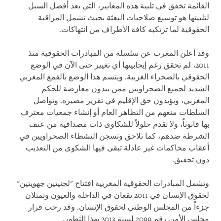
القائمة تخفق في تلبية هذه المعايير، التي يعد أفضل السبل
لتلبيتها هو توسيع صلاحيات البعثة بحيث تشمل المراقبة
الحقوقية لما ترتكبه كافة الأطراف من انتهاكات.
وقد أعلن المغرب عن سلسلة من المبادرات الحقوقية منذ
2011، لم تحقق رغم إيجابيتها أي تغيير حتى الآن في الوضع
الحقوقي بالصحراء الغربية. ويتسم هذا الوضع بالقمع المغربي
الشديد لجميع الصحراويين ممن يبدون معارضة للحكم
المغربي، ويؤيدون حق الإقليم في تقرير مصيره. وتواصل
السلطات منعهم من التظاهر العام أو إنشاء جمعيات معترف
بها قانوناً، ولا تقدم حلولاً للشكاوى ذات مصداقية من عنف
الشرطة ضدهم، كما تلاحق وتسجن النشطاء الصحراويين في
أعقاب محاكمات غير عادلة تبقى فيها الشكوى من التعذيب
دون تحقيق.
وتشمل المبادرات الحقوقية المغربية افتتاح "لجنيتين جهويتين"
لحقوق الإنسان في 2011 تقعان في الداخلة والعيون وتمثلان
جزءاً من المجلس الوطني لحقوق الإنسان. وقد رحب قرار
مجلس الأمن رقم 2099 لسنة 2013 بهذا التطور.