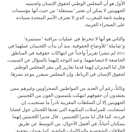
الأول هو أن المجلس الوطني لحقوق الإنسان ولجنيتيه
الجهويتين لا يمكن أن تعتبر "مستقلة" من حيث أنها مؤسسات
وطنية تابعة للمغرب، الذي لا تعترف الأمم المتحدة بسيادته
على الصحراء الغربية.
والثاني هو أنها لا تنخرط في عمليات مراقبة "مستمرة"
و"شاملة" للأوضاع الحقوقية. منذ أن بدأت اللجنيتان عملهما في
2011 لم تنشرا تقريراً واحداً عن انتهاكات حقوقية في المناطق
الخاضعة لاختصاصهما. وعند التوجه إليهما بالسؤال عن السببب،
قال لنا المديران إنهما قدما تقارير إلى مقر المجلس الوطني
لحقوق الإنسان في الرباط، وإن المجلس سيقرر موعد نشرها.
وثالثاً، رغم أن العديد من المواطنين الصحراويين وغيرهم ممن
يعتقدون أن حقوقهم انتهكت يلتمسون العون من اللجنيتين
الجهويتين إلا أن السلطات المغربية نادراً ما تستجيب، إن
استجابت، للمراسلات المكتوبة التي تعدها اللجنتان حول قضايا
فردية، كما قال لنا مديرا اللجنيتين . قال مديرا اللجنيتين إنهما
يتمكنان أحياناً، في أفضل الأحوال، من التوسط عن طريق
العلاقات الشخصية والمكالمات الهاتفية. كما يفيدان بتحقيق