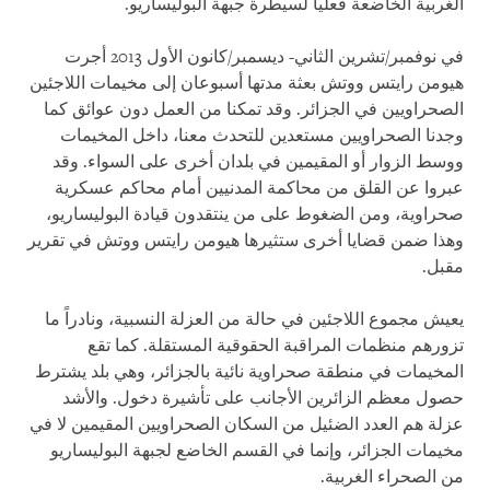
الغربية الخاضعة فعلياً لسيطرة جبهة البوليساريو.
في نوفمبر/تشرين الثاني- ديسمبر/كانون الأول 2013 أجرت
هيومن رايتس ووتش بعثة مدتها أسبوعان إلى مخيمات اللاجئين
الصحراويين في الجزائر. وقد تمكنا من العمل دون عوائق كما
وجدنا الصحراويين مستعدين للتحدث معنا، داخل المخيمات
ووسط الزوار أو المقيمين في بلدان أخرى على السواء. وقد
عبروا عن القلق من محاكمة المدنيين أمام محاكم عسكرية
صحراوية، ومن الضغوط على من ينتقدون قيادة البوليساريو،
وهذا ضمن قضايا أخرى ستثيرها هيومن رايتس ووتش في تقرير
مقبل.
يعيش مجموع اللاجئين في حالة من العزلة النسبية، ونادراً ما
تزورهم منظمات المراقبة الحقوقية المستقلة. كما تقع
المخيمات في منطقة صحراوية نائية بالجزائر، وهي بلد يشترط
حصول معظم الزائرين الأجانب على تأشيرة دخول. والأشد
عزلة هم العدد الضئيل من السكان الصحراويين المقيمين لا في
مخيمات الجزائر، وإنما في القسم الخاضع لجبهة البوليساريو
من الصحراء الغربية.