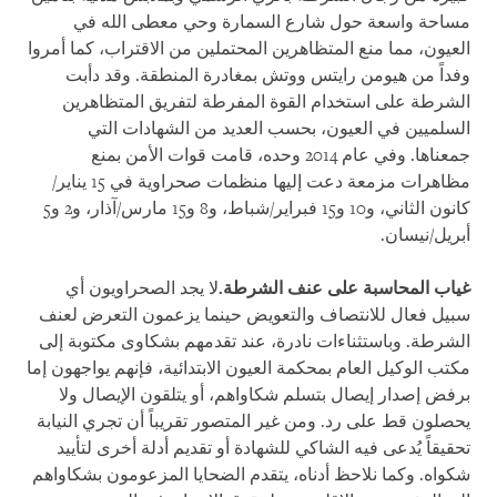
مساحة واسعة حول شارع السمارة وحي معطى الله في
العيون، مما منع المتظاهرين المحتملين من الاقتراب، كما أمروا
وفداً من هيومن رايتس ووتش بمغادرة المنطقة. وقد دأبت
الشرطة على استخدام القوة المفرطة لتفريق المتظاهرين
السلميين في العيون، بحسب العديد من الشهادات التي
جمعناها. وفي عام 2014 وحده، قامت قوات الأمن بمنع
مظاهرات مزمعة دعت إليها منظمات صحراوية في 15 يناير/
كانون الثاني، و10 و15 فبراير/شباط، و8 و15 مارس/آذار، و2 و5
أبريل/نيسان.
غياب المحاسبة على عنف الشرطة.
لا يجد الصحراويون أي
سبيل فعال للانتصاف والتعويض حينما يزعمون التعرض لعنف
الشرطة. وباستثناءات نادرة، عند تقدمهم بشكاوى مكتوبة إلى
مكتب الوكيل العام بمحكمة العيون الابتدائية، فإنهم يواجهون إما
برفض إصدار إيصال بتسلم شكاواهم، أو يتلقون الإيصال ولا
يحصلون قط على رد. ومن غير المتصور تقريباً أن تجري النيابة
تحقيقاً يُدعى فيه الشاكي للشهادة أو تقديم أدلة أخرى لتأييد
شكواه. وكما نلاحظ أدناه، يتقدم الضحايا المزعومون بشكاواهم