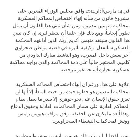
في 14 مارس/آذار 2014 وافق مجلس الوزراء المغربي على
مشروع قانون من شأنه إنهاء اختصاص المحاكم العسكرية
بمحاكمة متهمين مدنيين. ومن شأن تبني هذا القانون أن يمثل
تطوراً إيجابياً، ومع ذلك فإن علينا أن ننتظر لنرى إن كان تبني
هذا القانون سينقذ متهمي أكديم إزيك الذين أدانتهم المحكمة
العسكرية بالفعل، وكيفية تأثيره في قضية مواطن صحراوي
آخر يعيش داخل المغرب، وهو الناشط مبارك الداودي من
كلميم، المحتجز حالياً على ذمة المحاكمة والذي يواجه محاكمة
عسكرية لحيازة أسلحة غير مرخصة.
علاوة على هذا، ورغم أن إنهاء اختصاص المحاكم العسكرية
بمحاكمة المدنيين هو خطوة جيدة من حيث المبدأ، إلا أنها لن
تعزز حقوق الإنسان على نحو جوهري إلا بقدر ما يعمل نظام
المحاكم العادية على ضمان المحاكمات العادلة وحقوق الدفاع.
وهذا أبعد ما يكون عن الحقيقة، وفق مراقبة هيومن رايتس
ووتش لمحاكمات النشطاء الصحراويين.
ومن القضايا التي تثير قلق هيومن رايتس ووتش والمنظورة