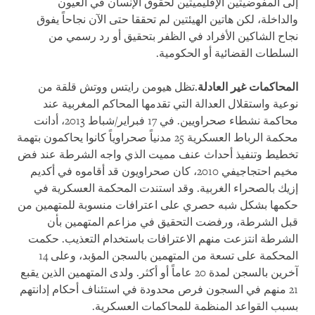
إلى المفوضيتين الإقليميتين لحقوق الإنسان في العيون
والداخلة، لكن هاتين الهيئتين لم تحققا حتى الآن نجاحاً يفوق
نجاح الشاكين الأفراد في الظفر بتحقيق أو رد رسمي من
السلطات القضائية أو الحكومية.
المحاكمات غير العادلة.
تظل هيومن رايتس ووتش قلقة من
نوعية واستقلال العدالة التي تقدمها المحاكم المغربية عند
محاكمة نشطاء صحراويين. في 17 فبراير/شباط 2013، أدانت
محكمة الرباط العسكرية 25 مدنياً صحراوياً كانوا يحاكمون بتهمة
تخطيط وتنفيذ أحداث عنف مميت الذي واجه الشرطة عند فض
مخيم احتجاجيفي 2010، كان صحراويون قد أقاموه في أكديم
إزيك بالصحراء الغربية. وقد استندت المحكمة العسكرية في
حكمها بشكل شبه حصري على اعترافات منسوبة للمتهمين من
قبل الشرطة، ورفضت التحقيق في مزاعم المتهمين بأن
الشرطة انتزعت منهم الاعترافات باستخدام التعذيب. حكمت
المحكمة على تسعة من المتهمين بالسجن المؤبد، وعلى 14
آخرين بالسجن لمدة 20 عاماً أو أكثر. ولدى المتهمين الذين يقبع
21 منهم في السجون فرص محدودة في استئناف أحكام إدانتهم
بسبب القواعد المنظمة للمحاكمات العسكرية.