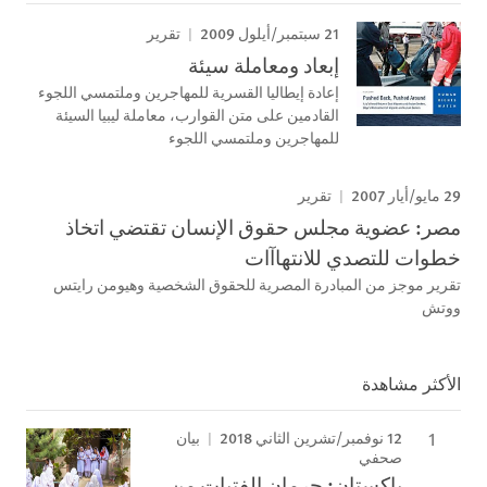
21 سبتمبر/أيلول 2009
تقرير
إبعاد ومعاملة سيئة
إعادة إيطاليا القسرية للمھاجرين وملتمسي اللجوء
القادمين على متن القوارب، معاملة ليبيا السيئة
للمھاجرين وملتمسي اللجوء
29 مايو/أيار 2007
تقرير
مصر: عضوية مجلس حقوق الإنسان تقتضي اتخاذ
خطوات للتصدي للانتهاآات
تقرير موجز من المبادرة المصرية للحقوق الشخصية وهيومن رايتس
ووتش
الأكثر مشاهدة
12 نوفمبر/تشرين الثاني 2018
بيان
صحفي
باكستان: حرمان الفتيات من