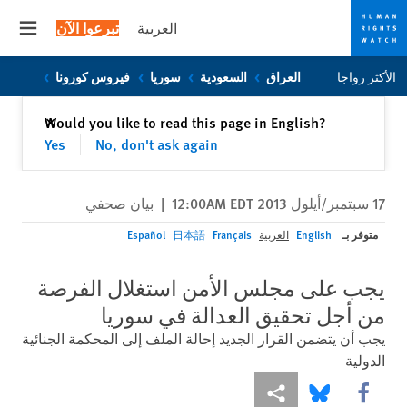
العربية
تبرعوا الآن
 menu
Skip
Skip
الأكثر رواجا
العراق
السعودية
سوريا
فيروس كورونا
to
to
cookie
main
إغلاق
Would you like to read this page in English?
✕
content
privacy
Yes
No, don't ask again
notice
17 سبتمبر/أيلول 2013 12:00AM EDT
|
بيان صحفي
متوفر بـ
English
العربية
Français
日本語
Español
يجب على مجلس الأمن استغلال الفرصة
من أجل تحقيق العدالة في سوريا
يجب أن يتضمن القرار الجديد إحالة الملف إلى المحكمة الجنائية
الدولية
Share this via Facebook
Share this via مشاركة
Share this via Bluesky