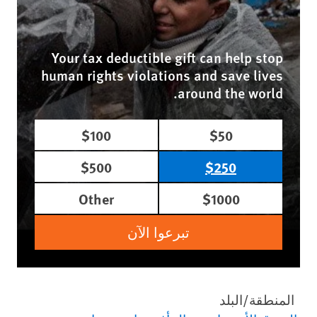
Your tax deductible gift can help stop
human rights violations and save lives
around the world.
$100
$50
$500
$250
Other
$1000
تبرعوا الآن
المنطقة/البلد