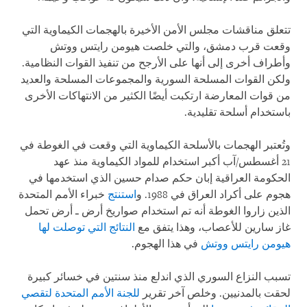
تتعلق مناقشات مجلس الأمن الأخيرة بالهجمات الكيماوية التي
وقعت قرب دمشق، والتي خلصت هيومن رايتس ووتش
وأطراف أخرى إلى أنها على الأرجح من تنفيذ القوات النظامية.
ولكن القوات المسلحة السورية والمجموعات المسلحة والعديد
من قوات المعارضة ارتكبت أيضًا الكثير من الانتهاكات الأخرى
باستخدام أسلحة تقليدية.
وتُعتبر الهجمات بالأسلحة الكيماوية التي وقعت في الغوطة في
21 أغسطس/آب أكبر استخدام للمواد الكيماوية منذ عهد
الحكومة العراقية إبان حكم صدام حسين الذي استخدمها في
هجوم على أكراد العراق في 1988. و
استنتج
خبراء الأمم المتحدة
الذين زاروا الغوطة أنه تم استخدام صواريخ أرض ـ أرض تحمل
غاز سارين للأعصاب، وهذا يتفق مع
النتائج التي توصلت لها
هيومن رايتس ووتش
في هذا الهجوم.
تسبب النزاع السوري الذي اندلع منذ سنتين في خسائر كبيرة
لحقت بالمدنيين. وخلص آخر تقرير
للجنة الأمم المتحدة لتقصي