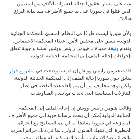
عنه على مسار تحقيق العدالة لعشرات الآلاف من المدنيين
الذين قتلوا في سوريا على يد جميع الأطراف منذ بداية النزاع
هناك".
ولأن سوريا ليست طرفًا في النظام المنشئ للمحكمة الجنائية
الدولية، يتعين على مجلس الأمن إعطاء المحكمة الاختصاص.
وتقدم
وثيقة
جديدة لـ هيومن رايتس ووتش أسئلة وأجوبة تتعلق
بإجراءات إحالة الملف إلى المحكمة الجنائية الدولية.
قالت هيومن رايتس ووتش إن فرنسا وضعت في
مشروع قرار
سابق حول سوريا إحالة الملف إلى المحكمة الجنائية الدولية،
ولكن توجد مخاوف من أن يتم إلغاء هذه النقطة في إطار
التنازلات السياسية التي تحدث مع تقدم المفاوضات.
وقالت هيومن رايتس ووتش إن إحالة الملف إلى المحكمة
الجنائية الدولية يُمكن أن يبعث برسالة قوية إلى جميع الأطراف
المتنازعة في سوريا مفادها أنه لن يتم التسامح مع الجرائم
الخطيرة التي تنتهك القانون الدولي، بما في ذلك جرائم الحرب
والجرائم ضدّ الإنسانية، وأن ذلك سيكون له عواقب وخيمة.