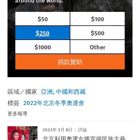
$50
$100
$250
$500
$1000
Other
捐款贊助
區域／國家
亞洲
中國和西藏
標簽
2022年北京冬季奧運會
更多報導
2022年 3月 8日
評論
北京利用奧運女將宣揚民族主義，