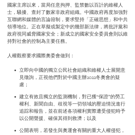
國家主席以來，當局任意拘押、監禁數以百計的維權人
士，騷擾、查封了數家非政府組織。中國政府再度加強對
互聯網和媒體的言論箝制，要求堅持「正確思想」和中共
領導地位。正在草擬或製定中的幾部新法律，將批評黨和
政府視同威脅國家安全；新成立的國家安全委員會則以維
持對社會的控制為主要任務。
人權觀察要求國際奧委會做到：
立即向中國的獨立公民社會組織和維權人士展開意
見徵詢，正視他們對於中國主辦2022冬奧會的疑
慮；
建立有效且獨立的監測機制，對已獲“保證”的勞工
權利、新聞自由、歧視等一切領域的壓迫情況進行
追踪和報告，並在前述各項權利實際遭受侵犯時予
以公開聲援、確保其得到救濟；以及
公開表明，若發生與奧運會有關的重大人權侵犯，