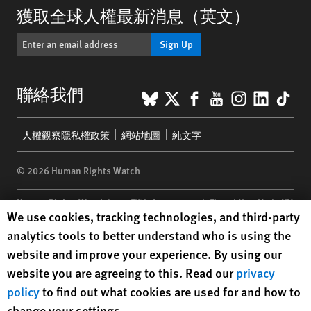
獲取全球人權最新消息（英文）
Sign Up
BlueSky
X
Facebook
YouTube
Instagr
Linke
Tik
聯絡我們
Footer
人權觀察隱私權政策
網站地圖
純文字
menu
© 2026 Human Rights Watch
Human Rights Watch
| 350 Fifth Avenue, 34th Floor | New York,
NY
Human Rights Watch cookie preferences
We use cookies, tracking technologies, and third-party
10118-3299
USA
|
t
1.212.290.4700
analytics tools to better understand who is using the
Human Rights Watch
is a 501(C)(3) nonprofit registered in the US
website and improve your experience. By using our
under EIN: 13-2875808
website you are agreeing to this. Read our
privacy
policy
to find out what cookies are used for and how to
change your settings.