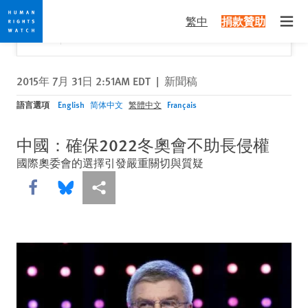
Skip
Skip
關閉
Would you like to read this page in English?
✕
繁中
捐款贊助
to
to
Open
Yes
No, don't ask again
cookie
main
privacy
content
notice
2015年 7月 31日 2:51AM EDT
|
新聞稿
語言選項
English
简体中文
繁體中文
Français
中國：確保2022冬奧會不助長侵權
國際奧委會的選擇引發嚴重關切與質疑
Share this via Facebook
Share this via Bluesky
More sharing options