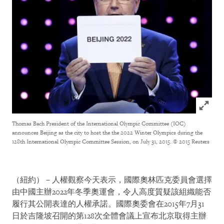
Click to
Thomas Bach President of the International Olympic Committee (IOC)
announces Beijing as the city to host the the 2022 Winter Olympics during the
128th International Olympic Committee Session, on July 31, 2015.
© 2015 Reuters
（紐約）－人權觀察今天表示，國際奧林匹克委員會選擇
由中國主辦2022年冬季奧運會，令人高度質疑該組織能否
履行其公開表達的人權承諾。國際奧委會在2015年7月31
日於吉隆坡召開的第128次全體會議上宣布北京取得主辦