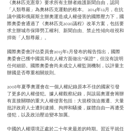
《奧林匹克憲章》要求所有主辦者維護新聞自由，認同
「人類尊嚴」為奧林匹克運動的根本。 2014年12月，在抗
議中國和俄羅斯主辦奧運造成人權侵害的國際壓力下，國
際奧委會通過了《奧林匹克2020議程》改革方案，包括要
求主辦城市保障勞工權利、新聞自由、禁止性傾向歧視和
捍衛「人類尊嚴」。
國際奧委會評估委員會2015年1月發布的報告指出，國際
奧委會已獲中國當局在人權方面做出“保證”，但沒有說明
任何細節。國際奧委會尚未成立人權監測機制，以評量主
辦國是否尊重相關規則。
2008年夏季奧運會在一個人權紀錄原本不佳的國家引發
了更多的人權侵犯。據人權觀察紀錄，與該屆奧運會籌辦
有直接關聯的重大人權侵害包括：大規模強迫搬遷、大量
批評政府人士遭到逮捕、拘押和騷擾，媒體自由一再遭受
侵犯，以及政治壓迫變本加厲。
中國的人權環境正處於二十年來最差的時期。習近平就任