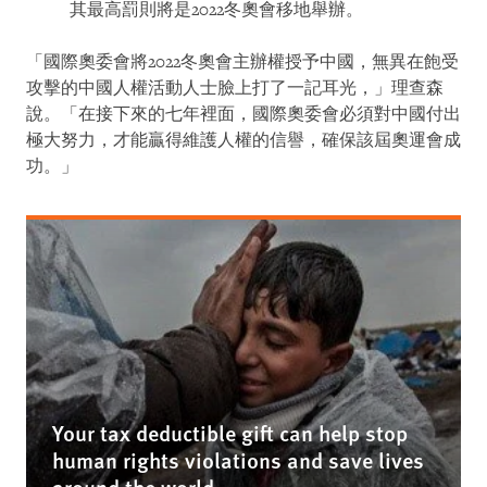
其最高罰則將是2022冬奧會移地舉辦。
「國際奧委會將2022冬奧會主辦權授予中國，無異在飽受
攻擊的中國人權活動人士臉上打了一記耳光，」理查森
說。「在接下來的七年裡面，國際奧委會必須對中國付出
極大努力，才能贏得維護人權的信譽，確保該屆奧運會成
功。」
Your tax deductible gift can help stop
human rights violations and save lives
around the world.