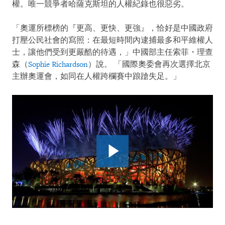
權。唯一競爭者哈薩克斯坦的人權紀錄也很惡劣。
「奧運所標榜的『更高、更快、更強』，恰好是中國政府
打壓公民社會的寫照：在最短時間內逮捕最多和平維權人
士，讓他們受到更嚴酷的待遇，」中國部主任索菲・理查
森（
Sophie Richardson
）說。 「國際奧委會再次選擇北京
主辦奧運會，如同在人權跨欄賽中踉蹌失足。」