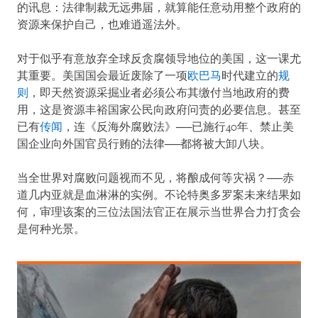
的讯息：法律制裁无远弗届，就算能任意动用整个政府的
资源来保护自己，也难逍遥法外。
对于似乎有意放弃全球反贪腐领导地位的美国，这一课尤
其重要。美国国会最近废除了一项
欧巴马
时代建立的
规
则
，即天然资源采掘业者必须公布其缴付当地政府的费
用，这是资源丰裕国家公民向政府问责的必要信息。甚至
已有
传闻
，连《反海外腐败法》──已施行40年、禁止美
国企业向外国官员行贿的法律──都将被大卸八块。
当全世界对腐败问题视而不见，将酿成何等灾祸？──赤
道几内亚就是血淋淋的实例。不论特奥多罗案未来结果如
何，审理该案的三位法国法官正在展示当世界合力打贪会
是何种光景。