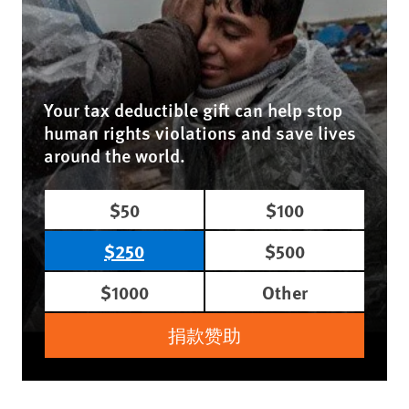
Your tax deductible gift can help stop
human rights violations and save lives
around the world.
$50
$100
$250
$500
$1000
Other
捐款赞助