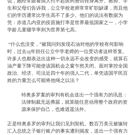
说，她经常眼看病人付不起医药费而转身离开。教师、学
生和父母们告诉我，公立学校老师常常旷职缺课，而且他
们的学历通常比学生高不了多少。他们的说法有数据为
凭：赤道几内亚的疫苗施打率是世界最低国家之一，小学
学龄儿童辍学率则为世界第七高。
“什么也没变，”被我问到发现石油对他的学校有何影响
时，过去23年担任公立中学老师的一位受访者这样答复。
许多人也都表达出这种一切永远不会改变的感受，就算石
油产量下降可能使该国机会之窗乍然关闭。面对掌控全国
政治、经济、司法近四十年的强人二代，单凭该国平民百
姓的力量怎么可能将他绳之以法？
特奥多罗案的审判有机会送出一个强有力的讯息：
法律制裁无远弗届，就算能任意动用整个政府的资
源来保护自己，也难逍遥法外。
正是特奥多罗的审判让我们见到契机。数百万美元被辗转
汇入总统之子银行账户的事实遭到揭发，送出一个强有力