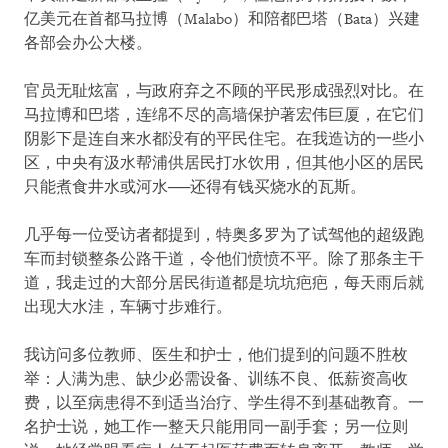
亿美元在首都马拉博（Malabo）和陪都巴塔（Bata）兴建
各部会办公大楼。
官员无耻炫富，与政府弃之不顾的平民形成强烈对比。在
马拉博和巴塔，连绵不尽的高墙保护著宏伟巨厦，在它们
阴影下是连自来水都没有的平民住宅。在我造访的一些小
区，中央有汲水帮浦供居民打水饮用，但其他小区的居民
只能煮食井水或河水──还得有钱买烧水的瓦斯。
几乎每一位受访者都提到，特奥多罗为了试驾他的超级跑
车而封锁整条公路干道，令他们愤愤不平。除了那条主干
道，我走过的大部分居民街道都是坑坑疤疤，每天雨后就
出现大水洼，车辆寸步难行。
我访问多位教师、医生和护士，他们提到的问题不胜枚
举：人满为患、缺少必需设备、训练不良、低薪资高收
费，以至病患得不到适当治疗、学生得不到基础教育。一
名护士说，她工作一整天只能用同一副手套；另一位则