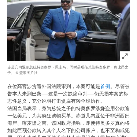
Click to
赤道几内亚副总统特奥多罗・恩圭马，同时是现任总统特奥多罗・奥比昂之
子。
© 盖帝图片社
在位高官涉贪遭外国法院审判，本案可能是
首例
。尽管被
告本人未到巴黎──这是一次缺席审判──仍无损本案的标
志性意义，充分说明打击贪腐有赖全球协作。
法国当局表示，身为总统之子的特奥多罗涉嫌盗用公款逾
一亿美元，为其疯狂购物买单。赤道几内亚位于非洲西部
海岸、喀麦隆之南。该国政府指称，即使特奥多罗真的将
如此巨额公款转入其个人名下的公司账户，也不至构成犯