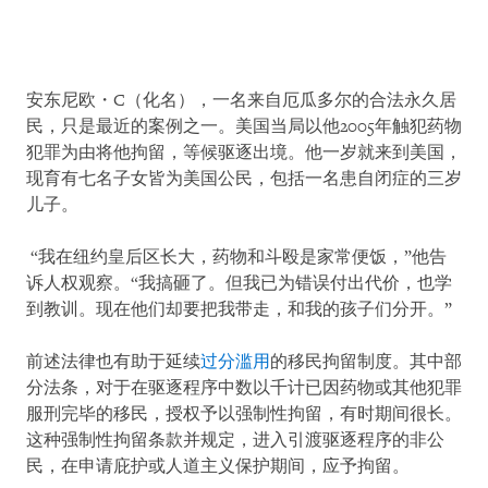
安东尼欧・C（化名），一名来自厄瓜多尔的合法永久居
民，只是最近的案例之一。美国当局以他2005年触犯药物
犯罪为由将他拘留，等候驱逐出境。他一岁就来到美国，
现育有七名子女皆为美国公民，包括一名患自闭症的三岁
儿子。
“我在纽约皇后区长大，药物和斗殴是家常便饭，”他告
诉人权观察。“我搞砸了。但我已为错误付出代价，也学
到教训。现在他们却要把我带走，和我的孩子们分开。”
前述法律也有助于延续
过分滥用
的移民拘留制度。其中部
分法条，对于在驱逐程序中数以千计已因药物或其他犯罪
服刑完毕的移民，授权予以强制性拘留，有时期间很长。
这种强制性拘留条款并规定，进入引渡驱逐程序的非公
民，在申请庇护或人道主义保护期间，应予拘留。