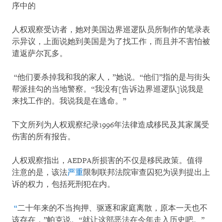
序中的
人权观察受访者，她对美国边界巡逻队员所制作的笔录表
示异议，上面说她到美国是为了找工作，而且并不害怕被
遣返萨尔瓦多。
“他们要杀掉我和我的家人，”她说。“他们”指的是与街头
帮派挂勾的当地警察。“我没有[告诉边界巡逻队]说我是
来找工作的。我说我是在逃命。”
下文所列为人权观察纪录1996年法律造成移民及其家属受
伤害的所有报告。
人权观察指出，AEDPA所损害的不仅是移民政策。值得
注意的是，该法
严重
限制联邦法院审查囚犯为误判提出上
诉的权力，包括死刑犯在内。
“
二十年来的不当拘押、驱逐和家庭离散，原本一天也不
该存在，”帕克说。“就让这部恶法在今年走入历史吧。”