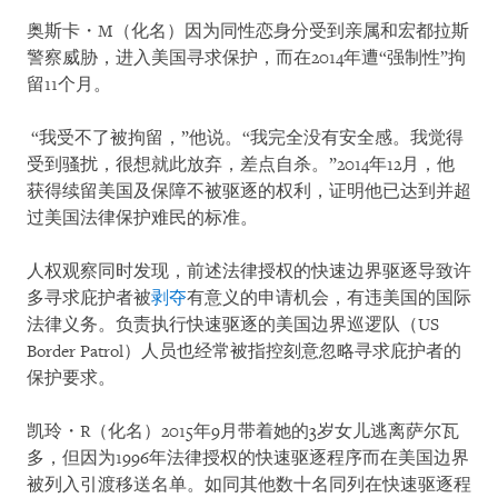
奥斯卡・M（化名）因为同性恋身分受到亲属和宏都拉斯
警察威胁，进入美国寻求保护，而在2014年遭“强制性”拘
留11个月。
“我受不了被拘留，”他说。“我完全没有安全感。我觉得
受到骚扰，很想就此放弃，差点自杀。”2014年12月，他
获得续留美国及保障不被驱逐的权利，证明他已达到并超
过美国法律保护难民的标准。
人权观察同时发现，前述法律授权的快速边界驱逐导致许
多寻求庇护者被
剥夺
有意义的申请机会，有违美国的国际
法律义务。负责执行快速驱逐的美国边界巡逻队（US
Border Patrol）人员也经常被指控刻意忽略寻求庇护者的
保护要求。
凯玲・R（化名）2015年9月带着她的3岁女儿逃离萨尔瓦
多，但因为1996年法律授权的快速驱逐程序而在美国边界
被列入引渡移送名单。如同其他数十名同列在快速驱逐程