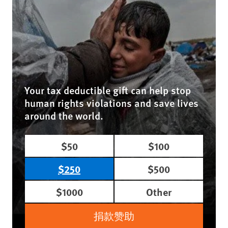
Your tax deductible gift can help stop
human rights violations and save lives
around the world.
$50
$100
$250
$500
$1000
Other
捐款赞助