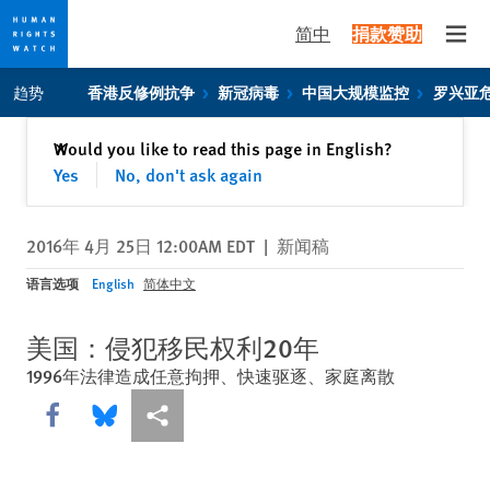
简中
捐款赞助
Open
Skip
Skip
趋势
香港反修例抗争
新冠病毒
中国大规模监控
罗兴亚
to
to
cookie
main
关闭
Would you like to read this page in English?
✕
privacy
content
Yes
No, don't ask again
notice
2016年 4月 25日 12:00AM EDT
|
新闻稿
语言选项
English
简体中文
美国：侵犯移民权利20年
1996年法律造成任意拘押、快速驱逐、家庭离散
Share this via Facebook
Share this via Bluesky
More sharing options