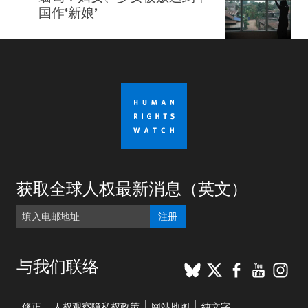
国作‘新娘’
获取全球人权最新消息（英文）
注册
BlueSky
X
Faceboo
YouTu
Ins
与我们联络
Footer
修正
人权观察隐私权政策
网站地图
纯文字