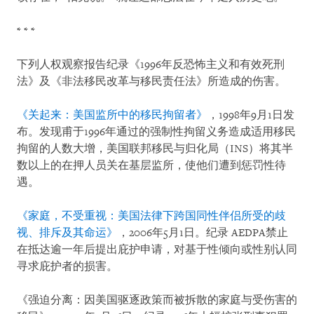
* * *
下列人权观察报告纪录《1996年反恐怖主义和有效死刑
法》及《非法移民改革与移民责任法》所造成的伤害。
《关起来：美国监所中的移民拘留者》
，1998年9月1日发
布。发现甫于1996年通过的强制性拘留义务造成适用移民
拘留的人数大增，美国联邦移民与归化局（INS）将其半
数以上的在押人员关在基层监所，使他们遭到惩罚性待
遇。
《家庭，不受重视：美国法律下跨国同性伴侣所受的歧
视、排斥及其命运》
，2006年5月1日。纪录 AEDPA禁止
在抵达逾一年后提出庇护申请，对基于性倾向或性别认同
寻求庇护者的损害。
《强迫分离：因美国驱逐政策而被拆散的家庭与受伤害的