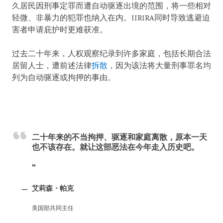
久居民因刑事定罪而遭自动驱逐出境的范围，将一些相对
轻微、非暴力的犯罪也纳入在内。IIRIRA同时导致逃避迫
害者申请庇护时更难获准。
过去二十年来，人权观察纪录到许多家庭，包括长期合法
居留人士，遭前述法律
拆散
，因为该法将大量刑事罪名均
列为自动驱逐或拘押的事由。
二十年来的不当拘押、驱逐和家庭离散，原本一天
也不该存在。就让这部恶法在今年走入历史吧。
艾莉森・帕克
美国部共同主任