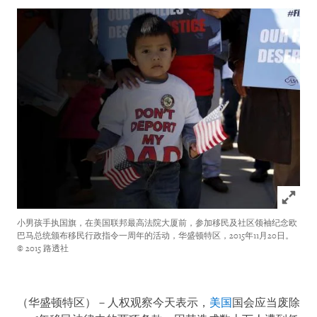
Click to
小男孩手执国旗，在美国联邦最高法院大厦前，参加移民及社区领袖纪念欧
巴马总统颁布移民行政指令一周年的活动，华盛顿特区，2015年11月20日。
© 2015 路透社
（华盛顿特区）－人权观察今天表示，
美国
国会应当废除