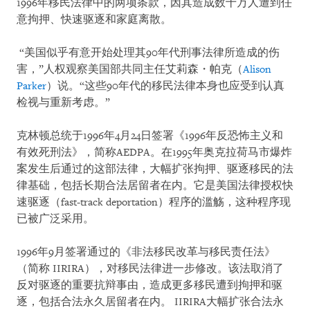
1996年移民法律中的两项条款，因其造成数十万人遭到任
意拘押、快速驱逐和家庭离散。
“美国似乎有意开始处理其90年代刑事法律所造成的伤
害，”人权观察美国部共同主任艾莉森・帕克（
Alison
Parker
）说。“这些90年代的移民法律本身也应受到认真
检视与重新考虑。”
克林顿总统于1996年4月24日签署《1996年反恐怖主义和
有效死刑法》，简称AEDPA。在1995年奥克拉荷马市爆炸
案发生后通过的这部法律，大幅扩张拘押、驱逐移民的法
律基础，包括长期合法居留者在内。它是美国法律授权快
速驱逐（fast-track deportation）程序的滥觞，这种程序现
已被广泛采用。
1996年9月签署通过的《非法移民改革与移民责任法》
（简称 IIRIRA），对移民法律进一步修改。该法取消了
反对驱逐的重要抗辩事由，造成更多移民遭到拘押和驱
逐，包括合法永久居留者在内。 IIRIRA大幅扩张合法永