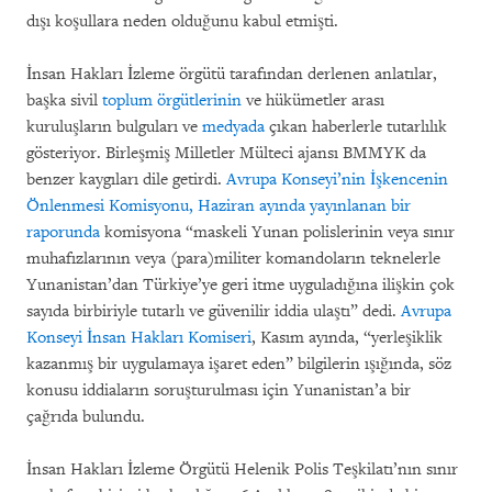
dışı koşullara neden olduğunu kabul etmişti.
İnsan Hakları İzleme örgütü tarafından derlenen anlatılar,
başka sivil
toplum örgütlerinin
ve hükümetler arası
kuruluşların bulguları ve
medyada
çıkan haberlerle tutarlılık
gösteriyor. Birleşmiş Milletler Mülteci ajansı BMMYK da
benzer kaygıları dile getirdi.
Avrupa Konseyi’nin İşkencenin
Önlenmesi Komisyonu, Haziran ayında yayınlanan bir
raporunda
komisyona “maskeli Yunan polislerinin veya sınır
muhafızlarının veya (para)militer komandoların teknelerle
Yunanistan’dan Türkiye’ye geri itme uyguladığına ilişkin çok
sayıda birbiriyle tutarlı ve güvenilir iddia ulaştı” dedi.
Avrupa
Konseyi İnsan Hakları Komiseri
, Kasım ayında, “yerleşiklik
kazanmış bir uygulamaya işaret eden” bilgilerin ışığında, söz
konusu iddiaların soruşturulması için Yunanistan’a bir
çağrıda bulundu.
İnsan Hakları İzleme Örgütü Helenik Polis Teşkilatı’nın sınır