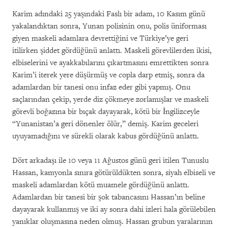
Karim adındaki 25 yaşındaki Faslı bir adam, 10 Kasım günü
yakalandıktan sonra, Yunan polisinin onu, polis üniforması
giyen maskeli adamlara devrettiğini ve Türkiye’ye geri
itilirken şiddet gördüğünü anlattı. Maskeli görevlilerden ikisi,
elbiselerini ve ayakkabılarını çıkartmasını emrettikten sonra
Karim’i iterek yere düşürmüş ve copla darp etmiş, sonra da
adamlardan bir tanesi onu infaz eder gibi yapmış. Onu
saçlarından çekip, yerde diz çökmeye zorlamışlar ve maskeli
görevli boğazına bir bıçak dayayarak, kötü bir İngilizceyle
“Yunanistan’a geri dönenler ölür,” demiş. Karim geceleri
uyuyamadığını ve sürekli olarak kabus gördüğünü anlattı.
Dört arkadaşı ile 10 veya 11 Ağustos günü geri itilen Tunuslu
Hassan, kamyonla sınıra götürüldükten sonra, siyah elbiseli ve
maskeli adamlardan kötü muamele gördüğünü anlattı.
Adamlardan bir tanesi bir şok tabancasını Hassan’ın beline
dayayarak kullanmış ve iki ay sonra dahi izleri hala görülebilen
yanıklar oluşmasına neden olmuş. Hassan grubun yaralarının