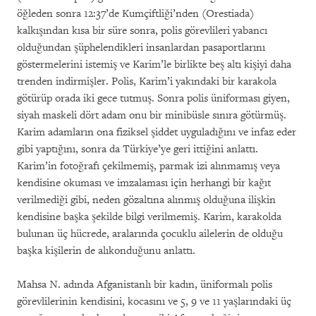
öğleden sonra 12:37’de Kumçiftliği’nden (Orestiada)
kalkışından kısa bir süre sonra, polis görevlileri yabancı
olduğundan şüphelendikleri insanlardan pasaportlarını
göstermelerini istemiş ve Karim’le birlikte beş altı kişiyi daha
trenden indirmişler. Polis, Karim’i yakındaki bir karakola
götürüp orada iki gece tutmuş. Sonra polis üniforması giyen,
siyah maskeli dört adam onu bir minibüsle sınıra götürmüş.
Karim adamların ona fiziksel şiddet uyguladığını ve infaz eder
gibi yaptığını, sonra da Türkiye’ye geri ittiğini anlattı.
Karim’in fotoğrafı çekilmemiş, parmak izi alınmamış veya
kendisine okuması ve imzalaması için herhangi bir kağıt
verilmediği gibi, neden gözaltına alınmış olduğuna ilişkin
kendisine başka şekilde bilgi verilmemiş. Karim, karakolda
bulunan üç hücrede, aralarında çocuklu ailelerin de olduğu
başka kişilerin de alıkonduğunu anlattı.
Mahsa N. adında Afganistanlı bir kadın, üniformalı polis
görevlilerinin kendisini, kocasını ve 5, 9 ve 11 yaşlarındaki üç