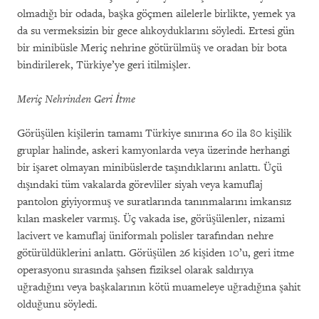
olmadığı bir odada, başka göçmen ailelerle birlikte, yemek ya
da su vermeksizin bir gece alıkoyduklarını söyledi. Ertesi gün
bir minibüsle Meriç nehrine götürülmüş ve oradan bir bota
bindirilerek, Türkiye’ye geri itilmişler.
Meriç Nehrinden Geri İtme
Görüşülen kişilerin tamamı Türkiye sınırına 60 ila 80 kişilik
gruplar halinde, askeri kamyonlarda veya üzerinde herhangi
bir işaret olmayan minibüslerde taşındıklarını anlattı. Üçü
dışındaki tüm vakalarda görevliler siyah veya kamuflaj
pantolon giyiyormuş ve suratlarında tanınmalarını imkansız
kılan maskeler varmış. Üç vakada ise, görüşülenler, nizami
lacivert ve kamuflaj üniformalı polisler tarafından nehre
götürüldüklerini anlattı. Görüşülen 26 kişiden 10’u, geri itme
operasyonu sırasında şahsen fiziksel olarak saldırıya
uğradığını veya başkalarının kötü muameleye uğradığına şahit
olduğunu söyledi.