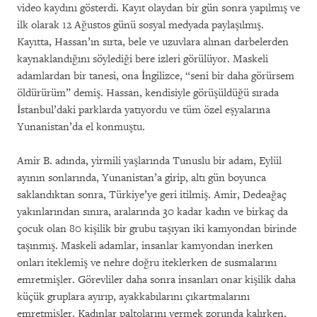
video kaydını gösterdi. Kayıt olaydan bir gün sonra yapılmış ve
ilk olarak 12 Ağustos günü sosyal medyada paylaşılmış.
Kayıtta, Hassan’ın sırta, bele ve uzuvlara alınan darbelerden
kaynaklandığını söylediği bere izleri görülüyor. Maskeli
adamlardan bir tanesi, ona İngilizce, “seni bir daha görürsem
öldürürüm” demiş. Hassan, kendisiyle görüşüldüğü sırada
İstanbul’daki parklarda yatıyordu ve tüm özel eşyalarına
Yunanistan’da el konmuştu.
Amir B. adında, yirmili yaşlarında Tunuslu bir adam, Eylül
ayının sonlarında, Yunanistan’a girip, altı gün boyunca
saklandıktan sonra, Türkiye’ye geri itilmiş. Amir, Dedeağaç
yakınlarından sınıra, aralarında 30 kadar kadın ve birkaç da
çocuk olan 80 kişilik bir grubu taşıyan iki kamyondan birinde
taşınmış. Maskeli adamlar, insanlar kamyondan inerken
onları iteklemiş ve nehre doğru iteklerken de susmalarını
emretmişler. Görevliler daha sonra insanları onar kişilik daha
küçük gruplara ayırıp, ayakkabılarını çıkartmalarını
emretmişler. Kadınlar paltolarını vermek zorunda kalırken,