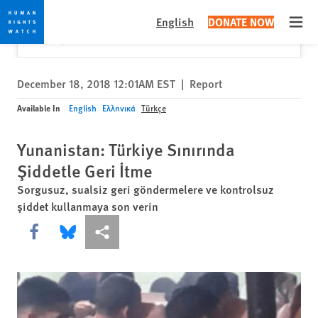
Skip
Skip
Close
Would you like to read this page in English?
✕
English
DONATE NOW
to
to
Open
Yes
No, don't ask again
cookie
main
privacy
content
notice
December 18, 2018 12:01AM EST
|
Report
Available In
English
Ελληνικά
Türkçe
Yunanistan: Türkiye Sınırında
Şiddetle Geri İtme
Sorgusuz, sualsiz geri göndermelere ve kontrolsuz
şiddet kullanmaya son verin
Share this via Facebook
Share this via Bluesky
More sharing options