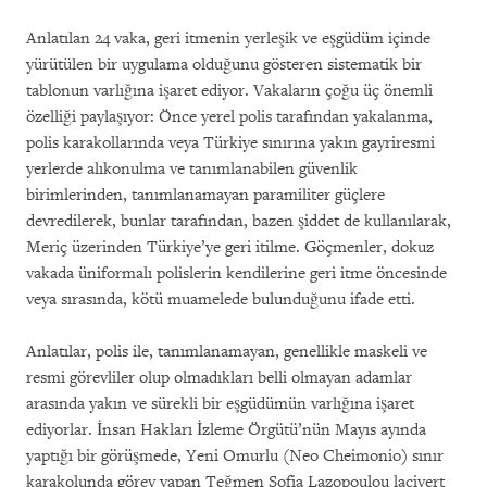
Anlatılan 24 vaka, geri itmenin yerleşik ve eşgüdüm içinde
yürütülen bir uygulama olduğunu gösteren sistematik bir
tablonun varlığına işaret ediyor. Vakaların çoğu üç önemli
özelliği paylaşıyor: Önce yerel polis tarafından yakalanma,
polis karakollarında veya Türkiye sınırına yakın gayriresmi
yerlerde alıkonulma ve tanımlanabilen güvenlik
birimlerinden, tanımlanamayan paramiliter güçlere
devredilerek, bunlar tarafından, bazen şiddet de kullanılarak,
Meriç üzerinden Türkiye’ye geri itilme. Göçmenler, dokuz
vakada üniformalı polislerin kendilerine geri itme öncesinde
veya sırasında, kötü muamelede bulunduğunu ifade etti.
Anlatılar, polis ile, tanımlanamayan, genellikle maskeli ve
resmi görevliler olup olmadıkları belli olmayan adamlar
arasında yakın ve sürekli bir eşgüdümün varlığına işaret
ediyorlar. İnsan Hakları İzleme Örgütü’nün Mayıs ayında
yaptığı bir görüşmede, Yeni Omurlu (Neo Cheimonio) sınır
karakolunda görev yapan Teğmen Sofia Lazopoulou lacivert