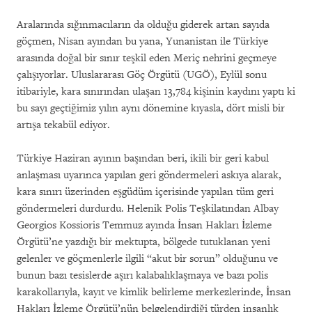
Aralarında sığınmacıların da olduğu giderek artan sayıda
göçmen, Nisan ayından bu yana, Yunanistan ile Türkiye
arasında doğal bir sınır teşkil eden Meriç nehrini geçmeye
çalışıyorlar. Uluslararası Göç Örgütü (UGÖ), Eylül sonu
itibariyle, kara sınırından ulaşan 13,784 kişinin kaydını yaptı ki
bu sayı geçtiğimiz yılın aynı dönemine kıyasla, dört misli bir
artışa tekabül ediyor.
Türkiye Haziran ayının başından beri, ikili bir geri kabul
anlaşması uyarınca yapılan geri göndermeleri askıya alarak,
kara sınırı üzerinden eşgüdüm içerisinde yapılan tüm geri
göndermeleri durdurdu. Helenik Polis Teşkilatından Albay
Georgios Kossioris Temmuz ayında İnsan Hakları İzleme
Örgütü’ne yazdığı bir mektupta, bölgede tutuklanan yeni
gelenler ve göçmenlerle ilgili “akut bir sorun” olduğunu ve
bunun bazı tesislerde aşırı kalabalıklaşmaya ve bazı polis
karakollarıyla, kayıt ve kimlik belirleme merkezlerinde, İnsan
Hakları İzleme Örgütü’nün belgelendirdiği türden insanlık