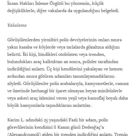
İnsan Hakları İzleme Örgütü bu yöntemin, küçük
değişikliklerle, diğer vakalarda da uygulandığını belgeledi.
Yakalama
Görüşülenlerden yirmibiri polis devriyelerinin onları sınıra
yakın kasaba ve köylerde veya tarlalarda gözaltına aldığını
belirtti. İki kişi, bindikleri otobüsten veya trenden,
bulundukları araç kalktıktan az sonra, polisler tarafından
indirildiğini anlattı. Üç kişi kendilerini yakalayan ve hemen
ardından sınıra götüren adamları tanımlayamadıklarını
söyledi. Görüşülenler polis arabalarıyla, kamyonetlerle, camsız
ve üzerinde herhangi bir işaret olmayan beyaz minibüslerle
veya askeri araç izlenimi veren yeşil veya kamuflaj boyalı daha
büyük kamyonlarla taşındıklarını anlattılar.
Karim L. adındaki 25 yaşındaki Faslı bir adam, polis
görevlilerinin kendisini 8 Kasım günü Dedeağaç’a
(Alexandroupoli) giden bir trenden indirdiğini anlattı. Trenin