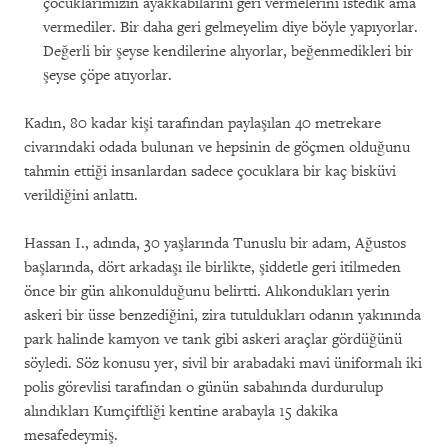
çocuklarımızın ayakkabılarını geri vermelerini istedik ama
vermediler. Bir daha geri gelmeyelim diye böyle yapıyorlar.
Değerli bir şeyse kendilerine alıyorlar, beğenmedikleri bir
şeyse çöpe atıyorlar.
Kadın, 80 kadar kişi tarafından paylaşılan 40 metrekare
civarındaki odada bulunan ve hepsinin de göçmen olduğunu
tahmin ettiği insanlardan sadece çocuklara bir kaç bisküvi
verildiğini anlattı.
Hassan I., adında, 30 yaşlarında Tunuslu bir adam, Ağustos
başlarında, dört arkadaşı ile birlikte, şiddetle geri itilmeden
önce bir gün alıkonulduğunu belirtti. Alıkondukları yerin
askeri bir üsse benzediğini, zira tutuldukları odanın yakınında
park halinde kamyon ve tank gibi askeri araçlar gördüğünü
söyledi. Söz konusu yer, sivil bir arabadaki mavi üniformalı iki
polis görevlisi tarafından o günün sabahında durdurulup
alındıkları Kumçiftliği kentine arabayla 15 dakika
mesafedeymiş.