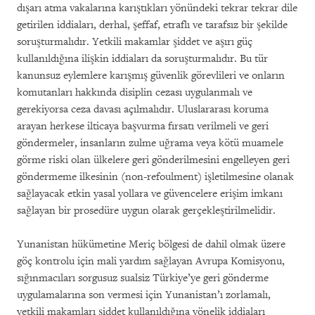
dışarı atma vakalarına karıştıkları yönündeki tekrar tekrar dile
getirilen iddiaları, derhal, şeffaf, etraflı ve tarafsız bir şekilde
soruşturmalıdır. Yetkili makamlar şiddet ve aşırı güç
kullanıldığına ilişkin iddiaları da soruşturmalıdır. Bu tür
kanunsuz eylemlere karışmış güvenlik görevlileri ve onların
komutanları hakkında disiplin cezası uygulanmalı ve
gerekiyorsa ceza davası açılmalıdır. Uluslararası koruma
arayan herkese ilticaya başvurma fırsatı verilmeli ve geri
göndermeler, insanların zulme uğrama veya kötü muamele
görme riski olan ülkelere geri gönderilmesini engelleyen geri
göndermeme ilkesinin (non-refoulment) işletilmesine olanak
sağlayacak etkin yasal yollara ve güvencelere erişim imkanı
sağlayan bir prosedüre uygun olarak gerçekleştirilmelidir.
Yunanistan hükümetine Meriç bölgesi de dahil olmak üzere
göç kontrolu için mali yardım sağlayan Avrupa Komisyonu,
sığınmacıları sorgusuz sualsiz Türkiye’ye geri gönderme
uygulamalarına son vermesi için Yunanistan’ı zorlamalı,
yetkili makamları şiddet kullanıldığına yönelik iddiaları