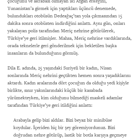
çocuğunu ve akrabası olmayan iki Afgan erkeğini,
Yunanistan’a girmek için yaptıkları üçüncü denemede,
bulundukları otobüsün Dedeağaç’tan yola çıkmasından 15
dakika sonra otobüsten indirdiğini anlattı. Aynı gün, onları
yakalayan polis tarafından Meriç nehrine götürülerek,
Türkiye’ye geri itilmişler. Mahsa, Meriç nehrine vardıklarında,
orada teknelerle geri gönderilmek için bekletilen başka
insanların da bulunduğunu görmüş.
Dila E. adında, 25 yaşındaki Suriyeli bir kadın, Nisan
sonlarında Meriç nehrini geçtikten hemen sonra yaşadıklarını
aktardı. Kadın aralarında dört çocuğun da olduğu yedi kişiyle
birlikte, sınır yakınlarındaki küçük bir kasabada
yürümekteyken, kim olduğunu bilmediği maskeli adamlar
tarafından Türkiye’ye geri itildiğini anlattı:
Arabayla gelip bizi aldılar. Bizi beyaz bir minibüse
koydular. İçeriden hiç bir şey göremiyordunuz. Bizi
doğrudan nehre götürüp, lastik bir botla karşıya geçmeye