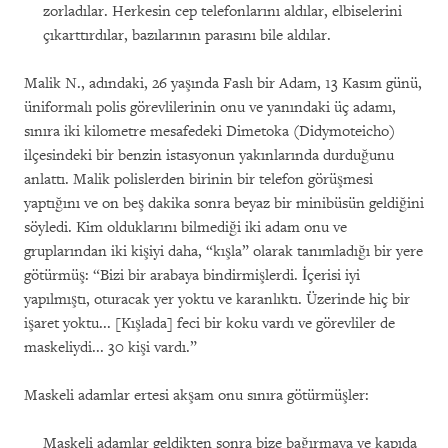
zorladılar. Herkesin cep telefonlarını aldılar, elbiselerini
çıkarttırdılar, bazılarının parasını bile aldılar.
Malik N., adındaki, 26 yaşında Faslı bir Adam, 13 Kasım günü,
üniformalı polis görevlilerinin onu ve yanındaki üç adamı,
sınıra iki kilometre mesafedeki Dimetoka (Didymoteicho)
ilçesindeki bir benzin istasyonun yakınlarında durduğunu
anlattı. Malik polislerden birinin bir telefon görüşmesi
yaptığını ve on beş dakika sonra beyaz bir minibüsün geldiğini
söyledi. Kim olduklarını bilmediği iki adam onu ve
gruplarından iki kişiyi daha, “kışla” olarak tanımladığı bir yere
götürmüş: “Bizi bir arabaya bindirmişlerdi. İçerisi iyi
yapılmıştı, oturacak yer yoktu ve karanlıktı. Üzerinde hiç bir
işaret yoktu... [Kışlada] feci bir koku vardı ve görevliler de
maskeliydi... 30 kişi vardı.”
Maskeli adamlar ertesi akşam onu sınıra götürmüşler:
Maskeli adamlar geldikten sonra bize bağırmaya ve kapıda