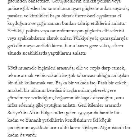
gücünden bahsettiler. Görüşülenlerin onikisi polisin veya
polise eşlik eden bu tanımlanamayan güçlerin onları soyarak,
paraları ve kimlikleri başta olmak üzere özel eşyalarına el
koyduğunu ve çoğu zaman bunları tahrip ettiklerini anlattı.
Yedi kişi polisin veya tanımlanamayan güçlerin elbiselerini
veya ayakkabılarını alarak onları Türkiye’ye iç çamaşırlarıyla
geri dönmeye zorladıklarını, bunu bazen gece vakti, sıfırın
altında sıcaklıklarda yaptıklarını anlattı.
Kötü muamele biçimleri arasında, elle ve copla darp etmek,
tekme atmak ve bir vakada ise şok tabancası olduğu anlaşılan
bir silah kullanmak var. Başka bir vakada ise, Faslı bir erkek,
maskeli bir adamın kendisini saçlarından çekerek yere
çömelmeye zorladığını, boğazına bir bıçak dayadığını, onu
infaz edermiş gibi yaptığını anlattı. Geri itilenler arasında
Suriye’nin Afrin bölgesinden gelen 19 yaşında hamile bir
kadın ve Yunanlı yetkililerin kendisinin ve iki küçük
çocuğunun ayakkabılarını aldıklarını söyleyen Afganistanlı bir
kadın da vardı.