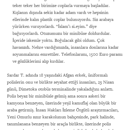
teker teker her birimize coplarla vurmaya başladılar.
Kışlanın dışında sekiz kadar adam vardı ve hepsinin
ellerinde kalın plastik coplar bulunuyordu. Siz arabaya
yürürken vuruyorlardı. “İslam’ı si.eyim.” diye
bağırıyorlardı. Otuzumuzu bir minibüse doldurdular.
İçeride iskemle yoktu. Boğulacak gibi oldum. Çok
havasızdı. Nehre vardığımızda, insanlara donlarına kadar
soyunmalarını emrettiler. Telefonlarımı, 1500 Euro paramı
ve gözlüklerimi alıp kırdılar.
Sardar T. adında 18 yaşındaki Afgan erkek, üniformalı
polislerin onu ve birlikte seyahat ettiği insanları, 23 Nisan
günü, Dimetoka otobüs terminalinde yakaladığını anlattı.
Polis beyaz bir minibüsle gelmiş ama sonra askeri bir
kamyona benzeyen, üzerinde yeşil kamuflaj olan büyük bir
araba getirmiş. İnsan Hakları İzleme Örgütü araştırmacıları,
Yeni Omurlu sınır karakolunun bahçesinde, park halinde,
tanımlanana benzeyen bir araçla birlikte, üzerinde polis