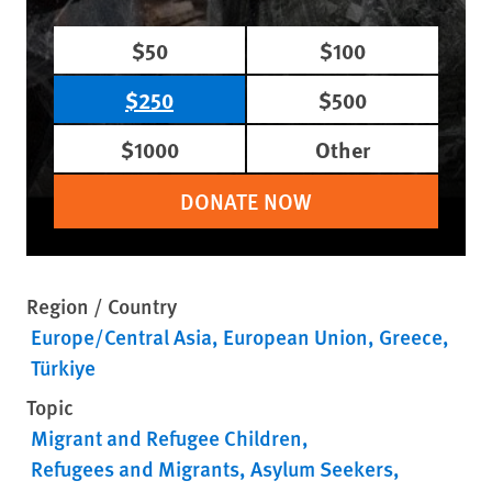
$50
$100
$250
$500
$1000
Other
DONATE NOW
Region / Country
Europe/Central Asia
European Union
Greece
Türkiye
Topic
Migrant and Refugee Children
Refugees and Migrants
Asylum Seekers