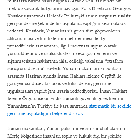
muhafaza birimi başkanlığına 6 Aralık 2018 tarihinde bir
mektup yazarak bulgularını paylaştı. Polis Direktörü Georgios
Kossioris yanıtında Helenik Polis teşkilatının sorgusuz sualsiz
geri gönderme şeklinde bir uygulama yaptığını kesin olarak
reddetti. Kossioris, Yunanistan’a giren tüm göçmenlerin
alıkonulması ve kimliklerinin belirlenmesi ile ilgili
prosedürlerin tamamının, ilgili mevzuata uygun olarak
yürütüldüğünü ve usulsüzlüklerin veya göçmenlerin ve
sığınmacıların haklarının ihlal edildiği vakaların “etraflıca
soruşturulduğunu” söyledi. Yunan makamları ki bunların
arasında Haziran ayında İnsan Hakları İzleme Örgütü ile
görüşen üst düzey bir polis yetkilisi de var, geri itme
uygulamaları yapıldığını ısrarla reddediyorlar. İnsan Hakları
İzleme Örgütü ise on yıldır Yunanlı güvenlik görevlilerinin
Yunanistan’ın Türkiye ile kara sınırında
sistematik bir sekilde
geri itme uyguladığını belgelendiriyor.
Yunan makamları, Yunan polisinin ve sınır muhafızlarının
Meriç bölgesinde insanları toplu ve hukuk dışı bir şekilde