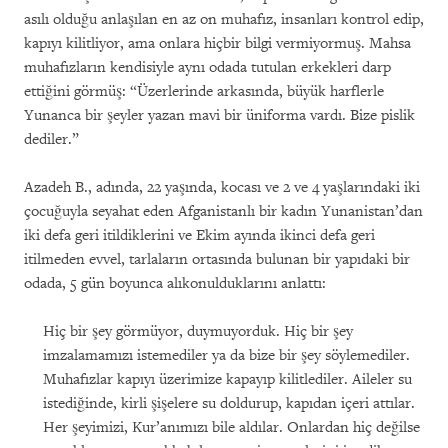
asılı olduğu anlaşılan en az on muhafız, insanları kontrol edip,
kapıyı kilitliyor, ama onlara hiçbir bilgi vermiyormuş. Mahsa
muhafızların kendisiyle aynı odada tutulan erkekleri darp
ettiğini görmüş: “Üzerlerinde arkasında, büyük harflerle
Yunanca bir şeyler yazan mavi bir üniforma vardı. Bize pislik
dediler.”
Azadeh B., adında, 22 yaşında, kocası ve 2 ve 4 yaşlarındaki iki
çocuğuyla seyahat eden Afganistanlı bir kadın Yunanistan’dan
iki defa geri itildiklerini ve Ekim ayında ikinci defa geri
itilmeden evvel, tarlaların ortasında bulunan bir yapıdaki bir
odada, 5 gün boyunca alıkonulduklarını anlattı:
Hiç bir şey görmüyor, duymuyorduk. Hiç bir şey
imzalamamızı istemediler ya da bize bir şey söylemediler.
Muhafızlar kapıyı üzerimize kapayıp kilitlediler. Aileler su
istediğinde, kirli şişelere su doldurup, kapıdan içeri attılar.
Her şeyimizi, Kur’anımızı bile aldılar. Onlardan hiç değilse