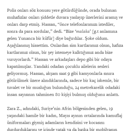
Polis onları söz konusu yere götürdüğünde, orada bulunan
muhafızlar onları şiddetle duvara yaslayıp üzerlerini aramış ve
onları darp etmiş. Hassan, “önce telefonlarımızı istediler,
sonra da para sordular,” dedi. “Bize
‘malaka
’ [g.t anlamına
gelen Yunanca bir küfür] diye bağırdılar. Şoke oldum.
Aşağılanmış hissettim. Onlardan sim kartlarımız olsun, hafıza
kartlarımız olsun, bir şey istemeye kalktığımız anda bize
vuruyorlardı.” Hassan ve arkadaşları depo gibi bir odaya
kapatılmışlar. Yandaki odadan çocuklu ailelerin sesleri
geliyormuş. Hassan, akşam saat 9 gibi kamyonlarla sınıra
götürülmek üzere alındıklarında, sadece bir kaç iskemle, bir
tuvalet ve bir musluğun bulunduğu, 24 metrekarelik odadaki
insan sayısının tahminen 80 kişiyi bulmuş olduğunu anlattı.
Zara Z., adındaki, Suriye’nin Afrin bölgesinden gelen, 19
yaşındaki hamile bir kadın, Mayıs ayının ortalarında kamuflaj
üniformaları giymiş adamların kendisini ve kocasını
durdurduklarını ve içinde yatak ya da başka bir mobilyanın