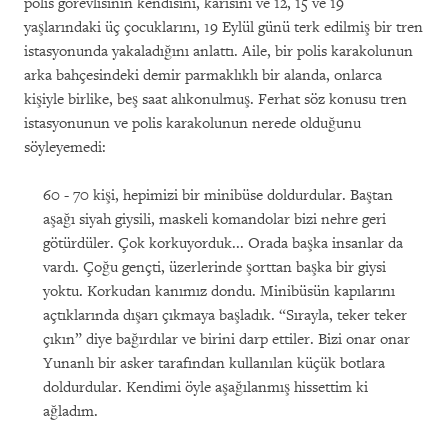
polis görevlisinin kendisini, karısını ve 12, 15 ve 19
yaşlarındaki üç çocuklarını, 19 Eylül günü terk edilmiş bir tren
istasyonunda yakaladığını anlattı. Aile, bir polis karakolunun
arka bahçesindeki demir parmaklıklı bir alanda, onlarca
kişiyle birlike, beş saat alıkonulmuş. Ferhat söz konusu tren
istasyonunun ve polis karakolunun nerede olduğunu
söyleyemedi:
60 - 70 kişi, hepimizi bir minibüse doldurdular. Baştan
aşağı siyah giysili, maskeli komandolar bizi nehre geri
götürdüler. Çok korkuyorduk... Orada başka insanlar da
vardı. Çoğu gençti, üzerlerinde şorttan başka bir giysi
yoktu. Korkudan kanımız dondu. Minibüsün kapılarını
açtıklarında dışarı çıkmaya başladık. “Sırayla, teker teker
çıkın” diye bağırdılar ve birini darp ettiler. Bizi onar onar
Yunanlı bir asker tarafından kullanılan küçük botlara
doldurdular. Kendimi öyle aşağılanmış hissettim ki
ağladım.