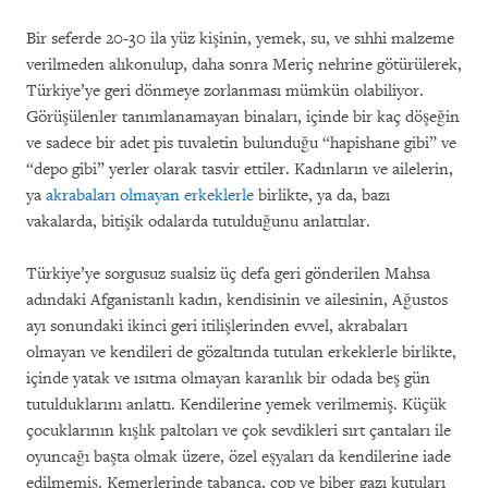
Bir seferde 20-30 ila yüz kişinin, yemek, su, ve sıhhi malzeme
verilmeden alıkonulup, daha sonra Meriç nehrine götürülerek,
Türkiye’ye geri dönmeye zorlanması mümkün olabiliyor.
Görüşülenler tanımlanamayan binaları, içinde bir kaç döşeğin
ve sadece bir adet pis tuvaletin bulunduğu “hapishane gibi” ve
“depo gibi” yerler olarak tasvir ettiler. Kadınların ve ailelerin,
ya
akrabaları olmayan erkeklerle
birlikte, ya da, bazı
vakalarda, bitişik odalarda tutulduğunu anlattılar.
Türkiye’ye sorgusuz sualsiz üç defa geri gönderilen Mahsa
adındaki Afganistanlı kadın, kendisinin ve ailesinin, Ağustos
ayı sonundaki ikinci geri itilişlerinden evvel, akrabaları
olmayan ve kendileri de gözaltında tutulan erkeklerle birlikte,
içinde yatak ve ısıtma olmayan karanlık bir odada beş gün
tutulduklarını anlattı. Kendilerine yemek verilmemiş. Küçük
çocuklarının kışlık paltoları ve çok sevdikleri sırt çantaları ile
oyuncağı başta olmak üzere, özel eşyaları da kendilerine iade
edilmemiş. Kemerlerinde tabanca, cop ve biber gazı kutuları