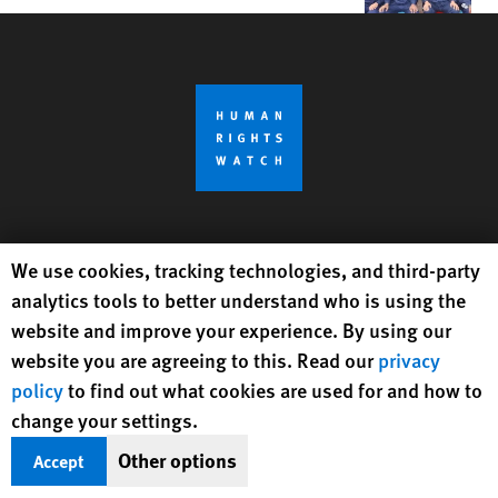
Get Updates On Rights Issues
Human Rights Watch cookie preferences
We use cookies, tracking technologies, and third-party
Worldwide
analytics tools to better understand who is using the
website and improve your experience. By using our
Sign Up
website you are agreeing to this. Read our
privacy
policy
to find out what cookies are used for and how to
BlueSky
X
Facebook
YouTube
Instagr
Linke
Tik
Connect With Us
change your settings.
Other options
Accept
Footer
Text Version
menu