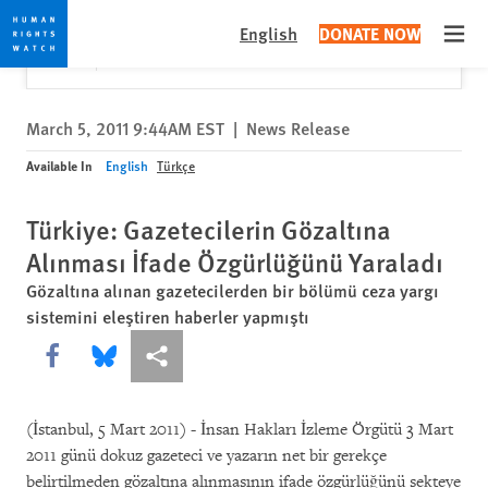
Skip
Skip
Close
Would you like to read this page in English?
✕
English
DONATE NOW
to
to
Open
Yes
No, don't ask again
cookie
main
privacy
content
notice
March 5, 2011 9:44AM EST
|
News Release
Available In
English
Türkçe
Türkiye: Gazetecilerin Gözaltına
Alınması İfade Özgürlüğünü Yaraladı
Gözaltına alınan gazetecilerden bir bölümü ceza yargı
sistemini eleştiren haberler yapmıştı
Share this via Facebook
Share this via Bluesky
More sharing options
(İstanbul, 5 Mart 2011) - İnsan Hakları İzleme Örgütü 3 Mart
2011 günü dokuz gazeteci ve yazarın net bir gerekçe
belirtilmeden gözaltına alınmasının ifade özgürlüğünü sekteye