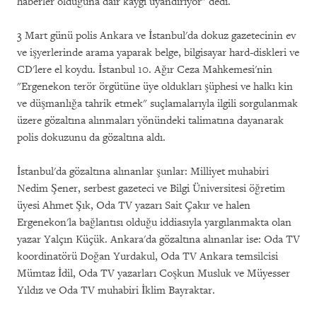
haberler olduğuna dair kaygı uyandırıyor" dedi.
3 Mart günü polis Ankara ve İstanbul'da dokuz gazetecinin ev
ve işyerlerinde arama yaparak belge, bilgisayar hard-diskleri ve
CD'lere el koydu. İstanbul 10. Ağır Ceza Mahkemesi'nin
"Ergenekon terör örgütüne üye oldukları şüphesi ve halkı kin
ve düşmanlığa tahrik etmek" suçlamalarıyla ilgili sorgulanmak
üzere gözaltına alınmaları yönündeki talimatına dayanarak
polis dokuzunu da gözaltına aldı.
İstanbul'da gözaltına alınanlar şunlar: Milliyet muhabiri
Nedim Şener, serbest gazeteci ve Bilgi Üniversitesi öğretim
üyesi Ahmet Şık, Oda TV yazarı Sait Çakır ve halen
Ergenekon'la bağlantısı olduğu iddiasıyla yargılanmakta olan
yazar Yalçın Küçük. Ankara'da gözaltına alınanlar ise: Oda TV
koordinatörü Doğan Yurdakul, Oda TV Ankara temsilcisi
Mümtaz İdil, Oda TV yazarları Coşkun Musluk ve Müyesser
Yıldız ve Oda TV muhabiri İklim Bayraktar.