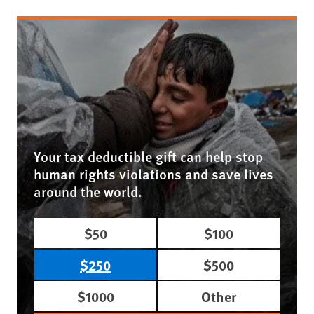
Your tax deductible gift can help stop
human rights violations and save lives
around the world.
$50
$100
$250
$500
$1000
Other