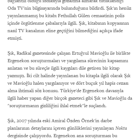
bağlantılı olduğu iddiasıyla gözaltına alınarak tutuklandığı
Oda TV'nin bilgisayarında bulunduğunu bildirdi. Şık'ın henüz
yayınlanmamış bu kitabı Fethullah Gülen cemaatinin polis
içinde örgütlenme çabalarıyla ilgili. Şık, kitabının kopyasının
nasıl TV kanalının eline geçtiğini bilmediğini açıkça ifade
etmişti.
Şık, Radikal gazetesinde çalışan Ertuğrul Mavioğlu ile birlikte
Ergenekon soruşturmaları ve yargılama sürecinin kapsamını
anlatan ve bu süreçle ilgili kaygıları dile getiren bir kitap
yazmıştı. İki cilt halinde yayınlanan bu kitapla ilgili olarak Şık
ve Mavioğlu halen yargılanıyor ve dört buçuk yıl hapis cezası
alma ihtimali söz konusu. Türkiye'de Ergenekon davasıyla
ilgili haber yapan diğer birçok gazeteci gibi Şık ve Mavioğlu da
"soruşturmanın gizliliğini ihlal etmek"le suçlandı.
Şık, 2007 yılında eski Amiral Özden Örnek'in darbe
planlarının detaylarını içeren günlüklerini yayınlayan
Nokta
dergisinde çalışıyordu. Ergenekon ana soruşturması bu