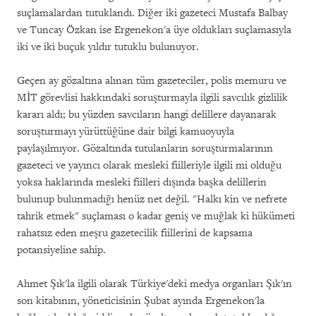
suçlamalardan tutuklandı. Diğer iki gazeteci Mustafa Balbay
ve Tuncay Özkan ise Ergenekon'a üye oldukları suçlamasıyla
iki ve iki buçuk yıldır tutuklu bulunuyor.
Geçen ay gözaltına alınan tüm gazeteciler, polis memuru ve
MİT görevlisi hakkındaki soruşturmayla ilgili savcılık gizlilik
kararı aldı; bu yüzden savcıların hangi delillere dayanarak
soruşturmayı yürüttüğüne dair bilgi kamuoyuyla
paylaşılmıyor. Gözaltında tutulanların soruşturmalarının
gazeteci ve yayıncı olarak mesleki fiilleriyle ilgili mi olduğu
yoksa haklarında mesleki fiilleri dışında başka delillerin
bulunup bulunmadığı henüz net değil. "Halkı kin ve nefrete
tahrik etmek" suçlaması o kadar geniş ve muğlak ki hükümeti
rahatsız eden meşru gazetecilik fiillerini de kapsama
potansiyeline sahip.
Ahmet Şık'la ilgili olarak Türkiye'deki medya organları Şık'ın
son kitabının, yöneticisinin Şubat ayında Ergenekon'la