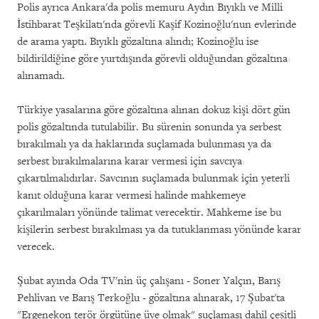
Polis ayrıca Ankara'da polis memuru Aydın Bıyıklı ve Milli
İstihbarat Teşkilatı'nda görevli Kaşif Kozinoğlu'nun evlerinde
de arama yaptı. Bıyıklı gözaltına alındı; Kozinoğlu ise
bildirildiğine göre yurtdışında görevli olduğundan gözaltına
alınamadı.
Türkiye yasalarına göre gözaltına alınan dokuz kişi dört gün
polis gözaltında tutulabilir. Bu sürenin sonunda ya serbest
bırakılmalı ya da haklarında suçlamada bulunması ya da
serbest bırakılmalarına karar vermesi için savcıya
çıkartılmalıdırlar. Savcının suçlamada bulunmak için yeterli
kanıt olduğuna karar vermesi halinde mahkemeye
çıkarılmaları yönünde talimat verecektir. Mahkeme ise bu
kişilerin serbest bırakılması ya da tutuklanması yönünde karar
verecek.
Şubat ayında Oda TV'nin üç çalışanı - Soner Yalçın, Barış
Pehlivan ve Barış Terkoğlu - gözaltına alınarak, 17 Şubat'ta
"Ergenekon terör örgütüne üye olmak" suçlaması dahil çeşitli