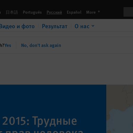
Пои
languages
h
日本語
Português
Русский
Español
More
Видео и фото
Результат
О нас
sh?
Yes
No, don't ask again
2015: Трудные
 прав человека