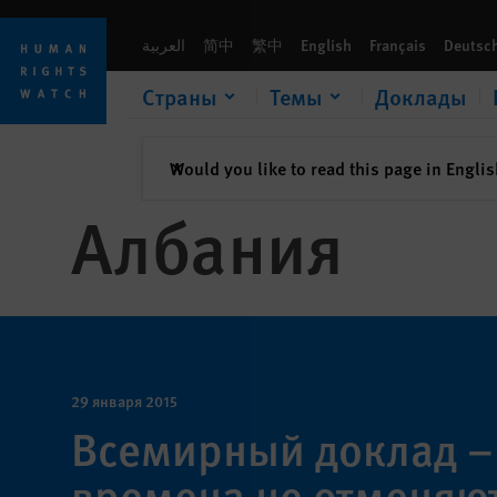
Skip
Skip
to
to
العربية
简中
繁中
English
Français
Deutsc
cookie
main
privacy
content
Страны
Темы
Доклады
notice
закрыть
Would you like to read this page in Engli
✕
Албания
29 января 2015
Всемирный доклад – 
времена не отменяют