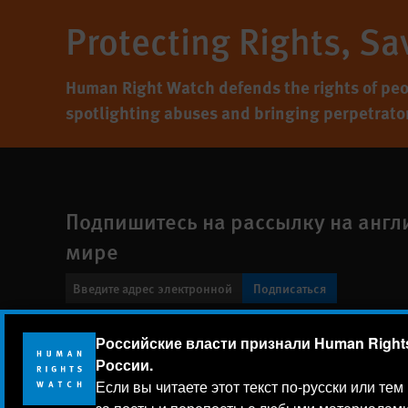
Protecting Rights, Sa
Human Right Watch defends the rights of peo
spotlighting abuses and bringing perpetrators
Подпишитесь на рассылку на англ
мире
Подписаться
Footer
Российские власти признали Human Rights
Заявление о политике конфиденциальности
Карта сайт
menu
России.
Human Rights Watch
| 350 Fifth Avenue, 34th Floor | New York
Если вы читаете этот текст по-русски или те