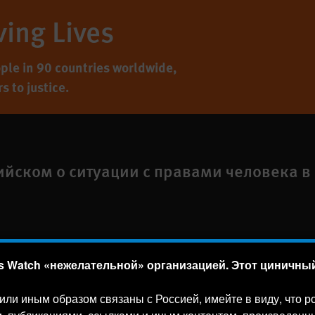
ving Lives
ple in 90 countries worldwide,
 to justice.
ийском о ситуации с правами человека в
 Watch «нежелательной» организацией. Этот циничный 
а
Text Version
,
NY
10118-3299
USA
|
t
1.212.290.4700
м или иным образом связаны с Россией, имейте в виду, что