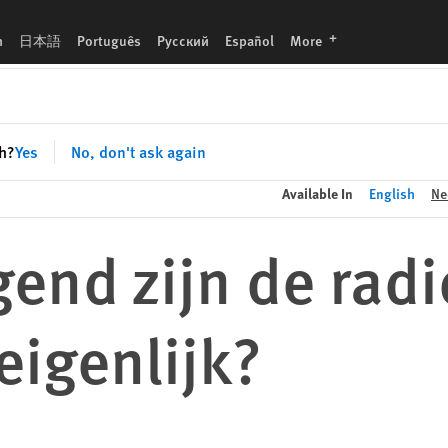
languages
h
日本語
Português
Русский
Español
More
sh?
Yes
No, don't ask again
Available In
English
Ne
end zijn de radi
eigenlijk?