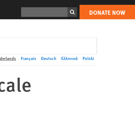
DONATE NOW
Print
Search
DONATE NOW
derlands
Français
Deutsch
Ελληνικά
Polski
cale