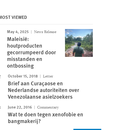
MOST VIEWED
May 4, 2025
News Release
Maleisië:
houtproducten
gecorrumpeerd door
misstanden en
ontbossing
October 15, 2018
Letter
Brief aan Curaçaose en
Nederlandse autoriteiten over
Venezolaanse asielzoekers
June 22, 2016
Commentary
Wat te doen tegen xenofobie en
bangmakerij?