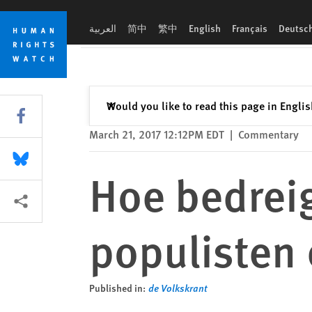
Skip
Skip
Hoe bedreigend zijn de radicale populisten eigenlijk?
to
to
العربية
简中
繁中
English
Français
Deutsc
cookie
main
privacy
content
notice
Close
Would you like to read this page in Engli
✕
Share this via Facebook
March 21, 2017 12:12PM EDT
|
Commentary
Share this via Bluesky
Hoe bedreig
More sharing options
populisten 
Published in:
de Volkskrant