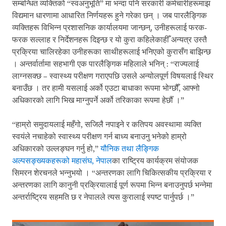
सम्बन्धित व्यक्तिको “स्वअनुभूति” मा भन्दा पनि सरकारी कर्मचारीहरूमाझ
विद्यमान धारणामा आधारित निर्णयहरू हुने गरेका छन् । जब पारलैङ्गिक
व्यक्तिहरू विभिन्न प्रशासनिक कार्यालयमा जान्छन्, उनीहरूलाई फरक-
फरक सल्लाह र निर्देशनहरू दिइन्छ र यो कुरा कहिलेकाहीँ अन्यत्र उस्तै
प्रक्रिया चालिरहेका उनीहरूका साथीहरूलाई भनिएको कुरासँग बाझिन्छ
। अन्तर्वार्तामा सहभागी एक पारलैङ्गिक महिलाले भनिन् : “राज्यलाई
लाग्नसक्छ – स्वास्थ्य परीक्षण गराएपछि उसले अन्योलपूर्ण विषयलाई स्थिर
बनाउँछ । तर हामी यसलाई अर्को एउटा बाधाका रूपमा भोग्छौँ, आफ्नो
अधिकारको लागि भिख माग्नुपर्ने अर्को तरिकाका रूपमा हेर्छौँ ।”
“हाम्रो समुदायलाई महँगो, सजिलै नपाइने र कतिपय अवस्थामा व्यक्ति
स्वयंले नचाहेको स्वास्थ्य परीक्षण गर्न बाध्य बनाउनु भनेको हाम्रो
अधिकारको उल्लङ्घन गर्नु हो,”
यौनिक तथा लैङ्गिक
अल्पसङ्ख्यकहरूको महासंघ, नेपाल
का राष्ट्रिय कार्यक्रम संयोजक
सिमरन शेरचनले भन्नुभयो । “अन्तरणका लागि चिकित्सकीय प्रक्रिया र
अन्तरणका लागि कानुनी प्रक्रियालाई पूर्ण रूपमा भिन्न बनाउनुपर्छ भन्नेमा
अन्तर्राष्ट्रिय सहमति छ र नेपालले त्यस कुरालाई स्पष्ट पार्नुपर्छ ।”