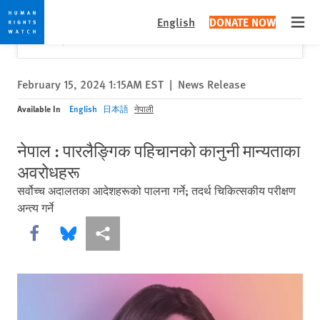
Skip
Skip
Close
Would you like to read this page in English?
✕
English
DONATE NOW
to
to
Open
Yes
No, don't ask again
cookie
main
privacy
content
notice
February 15, 2024 1:15AM EST
|
News Release
Available In
English
日本語
नेपाली
नेपाल : पारलैङ्गिक पहिचानको कानुनी मान्यताका
अवरोधहरू
सर्वोच्च अदालतका आदेशहरूको पालना गर्ने; तदर्थ चिकित्सकीय परीक्षण
अन्त्य गर्ने
Share this via Facebook
Share this via Bluesky
More sharing options