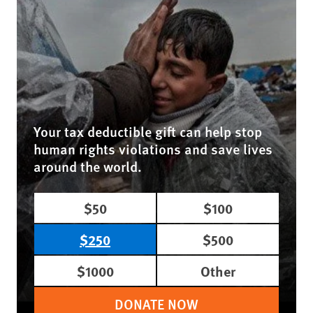
Your tax deductible gift can help stop
human rights violations and save lives
around the world.
$50
$100
$250
$500
$1000
Other
DONATE NOW