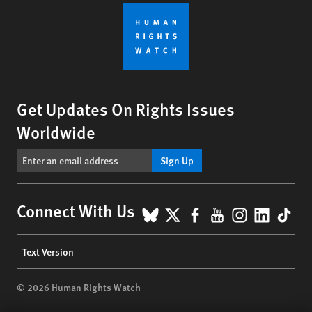
Get Updates On Rights Issues
Worldwide
Sign Up
BlueSky
X
Facebook
YouTube
Instagr
Linke
Tik
Connect With Us
Footer
Text Version
menu
© 2026 Human Rights Watch