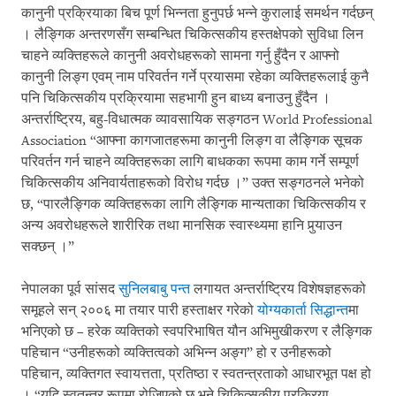
कानुनी प्रक्रियाका बिच पूर्ण भिन्नता हुनुपर्छ भन्ने कुरालाई समर्थन गर्दछन्
। लैङ्गिक अन्तरणसँग सम्बन्धित चिकित्सकीय हस्तक्षेपको सुविधा लिन
चाहने व्यक्तिहरूले कानुनी अवरोधहरूको सामना गर्नु हुँदैन र आफ्नो
कानुनी लिङ्ग एवम् नाम परिवर्तन गर्ने प्रयासमा रहेका व्यक्तिहरूलाई कुनै
पनि चिकित्सकीय प्रक्रियामा सहभागी हुन बाध्य बनाउनु हुँदैन ।
अन्तर्राष्ट्रिय, बहु-विधात्मक व्यावसायिक सङ्गठन World Professional
Association “आफ्ना कागजातहरूमा कानुनी लिङ्ग वा लैङ्गिक सूचक
परिवर्तन गर्न चाहने व्यक्तिहरूका लागि बाधकका रूपमा काम गर्ने सम्पूर्ण
चिकित्सकीय अनिवार्यताहरूको विरोध गर्दछ ।” उक्त सङ्गठनले भनेको
छ, “पारलैङ्गिक व्यक्तिहरूका लागि लैङ्गिक मान्यताका चिकित्सकीय र
अन्य अवरोधहरूले शारीरिक तथा मानसिक स्वास्थ्यमा हानि पुर्‍याउन
सक्छन् ।”
नेपालका पूर्व सांसद
सुनिलबाबु पन्त
लगायत अन्तर्राष्ट्रिय विशेषज्ञहरूको
समूहले सन् २००६ मा तयार पारी हस्ताक्षर गरेको
योग्यकार्ता सिद्धान्त
मा
भनिएको छ – हरेक व्यक्तिको स्वपरिभाषित यौन अभिमुखीकरण र लैङ्गिक
पहिचान “उनीहरूको व्यक्तित्वको अभिन्न अङ्ग” हो र उनीहरूको
पहिचान, व्यक्तिगत स्वायत्तता, प्रतिष्ठा र स्वतन्त्रताको आधारभूत पक्ष हो
। “यदि स्वतन्त्र रूपमा रोजिएको छ भने चिकित्सकीय प्रक्रिया,