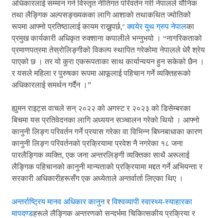
अधिकारलाई सम्मान गर्न विस्तृत नीतिगत परिवर्तन गरी नेपालले यौनिक
तथा लैङ्गिक अल्पसङ्ख्यकका लागि आशाको तथाकथित ज्योतिको
रूपमा आफ्नो प्रतिष्ठालाई कायम राख्नुपर्छ,"
क्वयेर युथ ग्रुप नेपाल
का
प्रमुख कार्यकारी अधिकृत रुक्शाना कपालीले भन्नुभयो । “नागरिकताको
प्रमाणपत्रमा तेस्रोलिङ्गीको विकल्प स्थापित गरेकोमा नेपालले धेरै श्रेय
पाएको छ । तर यो कुरा एकरूपताका साथ कार्यान्वयन हुन सकेको छैन ।
र यसले महिला र पुरुषका रूपमा आफूलाई पहिचान गर्ने व्यक्तिहरूको
अधिकारलाई समर्थन गर्दैन ।”
ह्युमन राइट्स वाचले सन् २०२२ को अगस्ट र २०२३ को डिसेम्बरका
बिचमा यस प्रतिवेदनका लागि अध्ययन सञ्चालन गरेको थियो । आफ्नो
कानुनी लिङ्ग परिवर्तन गर्ने प्रयास गरेका वा विभिन्न बिघ्नबाधाका कारण
कानुनी लिङ्ग परिवर्तनको प्रक्रियामा प्रवेश नै नगरेका १८ जना
पारलैङ्गिक व्यक्ति, एक जना अन्तरलिङ्गी व्यक्तिका साथै अरूलाई
लैङ्गिक पहिचानको कानुनी मान्यताको प्रक्रियामा मद्दत गर्ने अभियन्ता र
सरकारी अधिकारीहरूसँग एक अध्येताले अन्तर्वार्ता लिएका थिए ।
अन्तर्राष्ट्रिय मानव अधिकार कानुन
र
विश्वव्यापी स्वास्थ्य-स्याहारका
मापदण्ड
हरूले लैङ्गिक अन्तरणको सन्दर्भमा चिकित्सकीय प्रक्रिया र