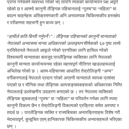
प्राप्त गर्नसक्ने व्यवस्था गरेको भए तापनि त्यसको कार्यान्वयन पक्ष अपूर्ण
रहेको छ र आफ्नो कानुनी लैङ्गिक पहिचानलाई “पुरुष”वा “महिला” मा
बदल्न चाहनेहरू अतिक्रमणकारी अनि अनावश्यक चिकित्सकीय हस्तक्षेप
र परीक्षणमा सहभागी हुन बाध्य छन् ।
“
हामीले कति बिन्ती गर्नुपर्ने !
”
: लैङ्गिक पहिचानको कानुनी मान्यताको
नेपालको अभ्यासमा मानव अधिकारको उल्लङ्घन
शीर्षकको ६७ पृष्ठ लामो
प्रतिवेदनले नेपालले आफूले गरेको प्रगतिका लागि हासिल गरेको
विश्वव्यापी मान्यताका बावजुद पारलैङ्गिक व्यक्तिका लागि नेपालको
कानुनी मान्यता कार्यान्वयनमा रहेका महत्त्वपूर्ण नीतिगत खाडलहरूलाई
अभिलेख गरेको छ । आत्म-पहिचानमा आधारित तेस्रोलिङ्गी “अन्य”
वर्गीकरणलाई नेपालले प्रदान गरेको अग्रणी मान्यताले व्यापक प्रशंसा
पाएको छ र यौनिक तथा लैङ्गिक अल्पसङ्ख्यकहरूको अधिकारका निम्ति
नेपाललाई उल्लेखनीय उदाहरण बनाएको छ । तर नेपालमा व्यक्तिको
लैङ्गिक सूचक‍लाई “पुरुष” वा “महिला” मा परिवर्तन गर्नका लागि स्पष्ट
कानुनी विकल्प छैन र तेस्रोलिङ्गी विकल्पको प्रक्रिया समेत अस्पष्ट र
तदर्थ छ । पारलैङ्गिक व्यक्ति र राज्यबिचका अन्तरक्रियाहरू विशेष गरी
भेदभावपूर्ण, कुसूचित एवम् हानिकारक चिकित्सकीय अभ्यासहरूले भरिएका
छन् ।