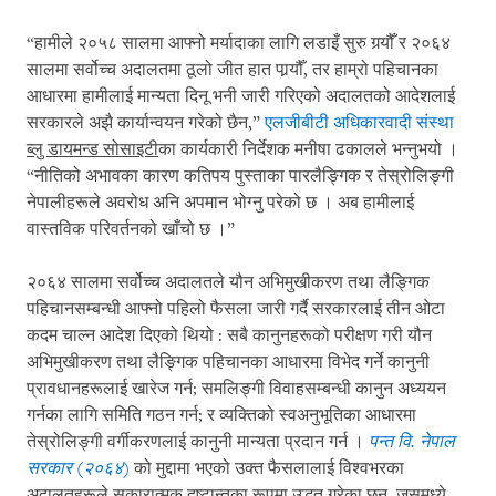
“हामीले २०५८ सालमा आफ्नो मर्यादाका लागि लडाइँ सुरु गर्‍यौँ र २०६४
सालमा सर्वोच्च अदालतमा ठूलो जीत हात पार्‍यौँ, तर हाम्रो पहिचानका
आधारमा हामीलाई मान्यता दिनू भनी जारी गरिएको अदालतको आदेशलाई
सरकारले अझै कार्यान्वयन गरेको छैन,”
एलजीबीटी अधिकारवादी संस्था
ब्लु डायमन्ड सोसाइटी
का कार्यकारी निर्देशक मनीषा ढकालले भन्नुभयो ।
“नीतिको अभावका कारण कतिपय पुस्ताका पारलैङ्गिक र तेस्रोलिङ्गी
नेपालीहरूले अवरोध अनि अपमान भोग्नु परेको छ । अब हामीलाई
वास्तविक परिवर्तनको खाँचो छ ।”
२०६४ सालमा सर्वोच्च अदालतले यौन अभिमुखीकरण तथा लैङ्गिक
पहिचानसम्बन्धी आफ्नो पहिलो फैसला जारी गर्दै सरकारलाई तीन ओटा
कदम चाल्न आदेश दिएको थियो : सबै कानुनहरूको परीक्षण गरी यौन
अभिमुखीकरण तथा लैङ्गिक पहिचानका आधारमा विभेद गर्ने कानुनी
प्रावधानहरूलाई खारेज गर्न; समलिङ्गी विवाहसम्बन्धी कानुन अध्ययन
गर्नका लागि समिति गठन गर्न; र व्यक्तिको स्वअनुभूतिका आधारमा
तेस्रोलिङ्गी वर्गीकरणलाई कानुनी मान्यता प्रदान गर्न ।
पन्त वि. नेपाल
सरकार (२०६४)
को मुद्दामा भएको उक्त फैसलालाई विश्वभरका
अदालतहरूले सकारात्मक दृष्टान्तका रूपमा उद्धृत गरेका छन्, जसमध्ये