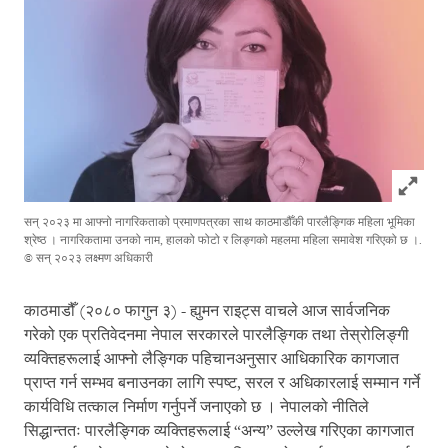
Click to
सन् २०२३ मा आफ्नो नागरिकताको प्रमाणपत्रका साथ काठमाडौँकी पारलैङ्गिक महिला भूमिका
श्रेष्ठ । नागरिकतामा उनको नाम, हालको फोटो र लिङ्गको महलमा महिला समावेश गरिएको छ ।.
© सन् २०२३ लक्ष्मण अधिकारी
काठमाडौँ (२०८० फागुन ३) - ह्युमन राइट्स वाचले आज सार्वजनिक
गरेको एक प्रतिवेदनमा नेपाल सरकारले पारलैङ्गिक तथा तेस्रोलिङ्गी
व्यक्तिहरूलाई आफ्नो लैङ्गिक पहिचानअनुसार आधिकारिक कागजात
प्राप्त गर्न सम्भव बनाउनका लागि स्पष्ट, सरल र अधिकारलाई सम्मान गर्ने
कार्यविधि तत्काल निर्माण गर्नुपर्ने जनाएको छ । नेपालको नीतिले
सिद्धान्ततः पारलैङ्गिक व्यक्तिहरूलाई “अन्य” उल्लेख गरिएका कागजात