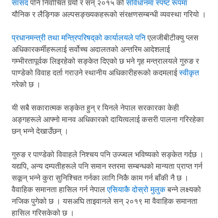
सांसद
पनि निर्वाचित गर्‍यो र सन् २०१५ को
संविधानमा स्पष्ट रूपमा
यौनिक र लैङ्गिक अल्पसङ्ख्यकहरूको संरक्षणसम्बन्धी व्यवस्था गरियो ।
प्रधानमन्त्री तथा मन्त्रिपरिषद्‌को कार्यालयले पनि
एलजीबीटीक्यु प्लस
अधिकारकर्मीहरूलाई सर्वोच्च अदालतको अन्तरिम आदेशलाई
गम्भीरतापूर्वक लिइरहेको सङ्केत दिएको छ भने गृह मन्त्रालयले गुरुङ र
पाण्डेको विवाह दर्ता गराउने स्थानीय अधिकारीहरूको कदमलाई
स्वीकृत
गरेको छ ।
यी सबै सकारात्मक सङ्केत हुन् र यिनले नेपाल सरकारका केही
अङ्गहरूले आफ्नो मानव अधिकारको दायित्वलाई कसरी पालना गरिरहेका
छन् भन्ने देखाउँछन् ।
गुरुङ र पाण्डेको विवाहले निश्चय पनि उज्ज्वल भविष्यको सङ्केत गर्दछ ।
यद्यपि, अन्य दम्पतीहरूले पनि समान स्तरमा सम्बन्धको मान्यता प्राप्त गर्न
सकून् भन्ने कुरा सुनिश्चित गर्नका लागि निकै काम गर्न बाँकी नै छ ।
वैवाहिक समानता हासिल गर्न नेपाल
एसियाकै दोस्रो मुलुक
बन्ने लक्ष्यको
नजिक पुगेको छ । यसअघि ताइवानले सन् २०१९ मा वैवाहिक समानता
हासिल गरिसकेको छ ।