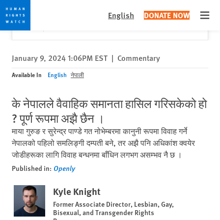
Skip
Skip
Close
Would you like to read this page in English?
✕
English
DONATE NOW
to
to
Open
Yes
No, don't ask again
cookie
main
privacy
content
notice
January 9, 2024 1:06PM EST
|
Commentary
Available In
English
नेपाली
के नेपालले वैवाहिक समानता हासिल गरिसकेको हो
? पूर्ण रूपमा अझै छैन ।
माया गुरुङ र सुरेन्द्र पाण्डे गत नोभेम्बरमा कानुनी रूपमा विवाह गर्ने
नेपालको पहिलो समलिङ्गी दम्पती बने, तर अझै पनि अधिकांश क्वयेर
जोडीहरूका लागि विवाह बन्धनमा बाँधिन लगभग असम्भव नै छ ।
Published in:
Openly
Kyle Knight
Former Associate Director, Lesbian, Gay,
Bisexual, and Transgender Rights