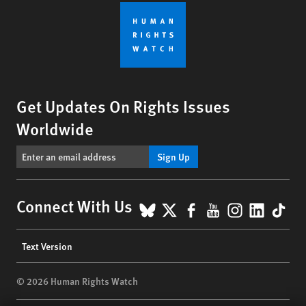
Get Updates On Rights Issues
Worldwide
Sign Up
BlueSky
X
Facebook
YouTube
Instagr
Linke
Tik
Connect With Us
Footer
Text Version
menu
© 2026 Human Rights Watch