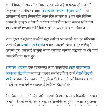
गत नोभेम्बरको अन्त्यतिर नेपाल सरकारले पहिलो पटक एकै कानुनी
लिङ्गका नेपालीहरूबीचको
विवाहलाई मान्यता दिएको थियो
। यो
उल्लासपूर्ण खबर निस्सन्देह ध्यान दिन लायक छ । तर पनि विभिन्न
अदालती मुद्दाहरू र देशको असंगत कर्मचारीतन्त्रका कारण अधिकांश
क्वयेर दम्पतीहरूका लागि विवाह लगभग असम्भव बन्ने गरेको छ ।
माया गुरुङ र सुरेन्द्र पाण्डेको मुद्दा सर्वोच्च अदालतले गत जुन महिनामा
जारी गरेको
अन्तरिम आदेशपछि
चर्चामा आएको थियो । गुरुङ तेस्रो
लिङ्गी हुन्, जसलाई कानुनी रूपमा पुरुषको मान्यता दिइएको छ भने पाण्डे
त्याचलैङ्गिक पुरुष हुन् ।
अन्तरिम आदेशमा
एक दशकभन्दा लामो समयदेखि
आत्म-पहिचानका
आधारमा सैद्धान्तिक
मान्यता पाएका समलिङ्गीका साथै
तेस्रोलिङ्गी
व्यक्ति
बीचको विवाहका लागि छुट्टै अभिलेख सहितको विवाह दर्ता गर्न
पाउने व्यवस्था गर्न सरकारलाई निर्देशन दिइएको छ ।
वैवाहिक समानताको विचाराधीन मुद्दामाथि अदालतले आधिकारिक रूपमा
विचार गर्दै गर्दा क्वयेर दम्पतीहरूलाई अन्तरिम कानुनी मान्यता दिनु उक्त