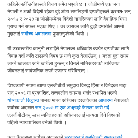
कहिलेकाहीँ उनीहरूको विजय समेत भएको छ । जोडीमध्ये एक जना
नेपाली र अर्को विदेशी रहेका दुई ओटा समलिङ्गी दम्पतीहरूले क्रमश: सन्
२०१७ र २०२३ मा जोडीमध्येका विदेशी नागरिकका लागि वैवाहिक भिसा
प्राप्त गर्न सफल भएका थिए । तर त्यसका लागि दुइटै दम्पतीले आफ्नो
मुद्दालाई
सर्वोच्च अदालतमा
पुर्‍याउनुपरेको थियो ।
यी उच्चस्तरीय कानुनी लडाइँले नेपालका अधिकांश क्वयेर दम्पतीका लागि
विवाह दर्ता कति टाढाको विषय छ भन्ने कुरा देखाउँछन् । यस्ता मुद्दा समय
लाग्ने खालका अनि खर्चिला हुन्छन् र तिनले मानिसहरूको व्यक्तिगत
जीवनलाई सार्वजनिक रूपमै उजागर गरिदिन्छन् ।
विश्वव्यापी रूपमा व्याप्त एलजीबीटी समुदाय विरुद्ध हिंसा र विभेदका माझ
सन् २००६ मा प्रकाशित, तत्कालीन समयमा भर्खर स्थापित भएको
योग्यकार्ता सिद्धान्त
नामक मानव अधिकार दस्तावेजका
आधारमा
नेपालको
सर्वोच्च अदालत
सन् २००७ मा एक अभूतपूर्व फैसला जारी गर्दै
एलजीबीटीक्यु प्लस व्यक्तिहरूको अधिकारलाई मान्यता दिने विश्वको
पहिलो न्यायपालिका बनेको थियो ।
उक्त फैसलामा सर्वोच्च अदालतले
सरकारलाई समलिङ्गी सम्बन्धलाई