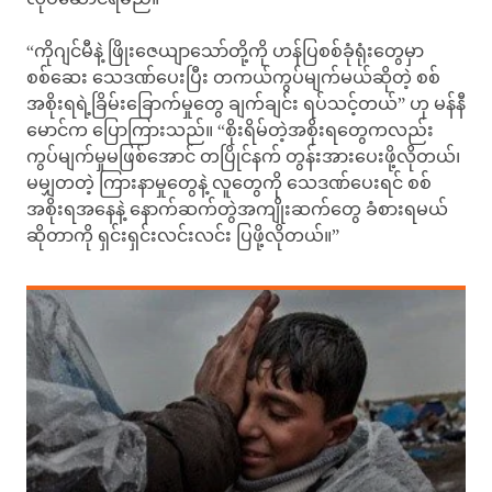
“ကိုဂျင်မီနဲ့ ဖြိုးဇေယျာသော်တို့ကို ဟန်ပြစစ်ခုံရုံးတွေမှာ
စစ်ဆေး သေဒဏ်ပေးပြီး တကယ်ကွပ်မျက်မယ်ဆိုတဲ့ စစ်
အစိုးရရဲ့ခြိမ်းခြောက်မှုတွေ ချက်ချင်း ရပ်သင့်တယ်” ဟု မန်နီ
မောင်က ပြောကြားသည်။ “စိုးရိမ်တဲ့အစိုးရတွေကလည်း
ကွပ်မျက်မှုမဖြစ်အောင် တပြိုင်နက် တွန်းအားပေးဖို့လိုတယ်၊
မမျှတတဲ့ ကြားနာမှုတွေနဲ့ လူတွေကို သေဒဏ်ပေးရင် စစ်
အစိုးရအနေနဲ့ နောက်ဆက်တွဲအကျိုးဆက်တွေ ခံစားရမယ်
ဆိုတာကို ရှင်းရှင်းလင်းလင်း ပြဖို့လိုတယ်။”