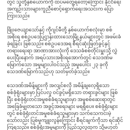
တွင် သူတို့နှစ်ယောက်ကို ထပ်မတွေ့ရတော့ကြောင်း နိုင်ငံရေး
အကျဉ်းသားများကူညီစောင့်ရှောက်ရေးအသင်းက ပြော
ကြားသည်။
ဖြိုးဇေယျာသော်နှင့် ကိုဂျင်မီတို့ နှစ်ယောက်စလုံးမှာ စစ်
အစိုးရ စစ်ဥပဒေပြဌာန်းထားသောမြို့နယ်များတွင် အဖမ်းခံ
ခဲ့ရခြင်း ဖြစ်သည်။ စစ်ဥပဒေအရ စီရင်ဆုံးဖြတ်ခွင့်နှင့်
တရားရေးရာ အာဏာအားလုံးကို ဒေသခံစစ်တိုင်းမှူးသို့ လွှဲ
ပေးပြီးနောက် အရပ်သားအစိုးရအောက်တွင် သေဒဏ်မ
မြောက်သော အမှုများပါဝင်သည့် အမှုပေါင်း ၂၃ ခုကို
သေဒဏ်မြောက်သည်ဟု သတ်မှတ်ခဲ့သည်။
သေဒဏ်အမိန့်များကို အလျင်စလို အမိန့်ချလေ့ရှိသော
စစ်ခုံရုံးများမှာ ပြင်ပလူ ဝင်ခွင့်မရှိသော တရားခွင်များ ဖြစ်
ပြီး စစ်ခုံရုံးတင်အမှုစစ်ခံရသူများမှာ အမှုစစ်ဆေးရာတွင်
အခြေခံမျှတသော အခွင့်အရေးများ မရရှိပေ။ စစ်ခုံရုံးများ
တွင် စစ်ခုံရုံးတင်အမှုစစ်ခံရသူများမှာ သက်သေကင်းမဲ့
သော်လည်း ပြစ်မှုကျူးလွန်ကြောင်း စီရင်ချက်ကိုသာ ရင်ဆိုင်
ကြရသည်။ စစ်ခုံရုံးအမှုများကို ပြည်သူလူထုက သို့မဟုတ်