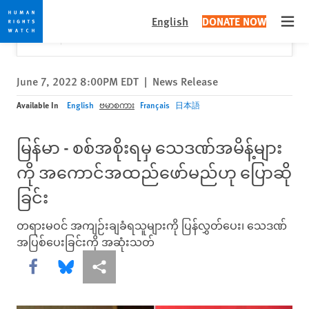
Skip
Skip
Close
Would you like to read this page in English?
✕
English
DONATE NOW
to
to
Open
Yes
No, don't ask again
cookie
main
privacy
content
notice
June 7, 2022 8:00PM EDT
|
News Release
Available In
English
ဗမာစကား
Français
日本語
မြန်မာ - စစ်အစိုးရမှ သေဒဏ်အမိန့်များ
ကို အကောင်အထည်ဖော်မည်ဟု ပြောဆို
ခြင်း
တရားမဝင် အကျဉ်းချခံရသူများကို ပြန်လွှတ်ပေး၊ သေဒဏ်
အပြစ်ပေးခြင်းကို အဆုံးသတ်
Share this via Facebook
Share this via Bluesky
More sharing options