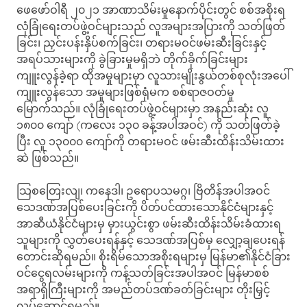
ဖေဖော်ဝါရီ ၂၀၂၁ အာဏာသိမ်းမှုနောက်ပိုင်းတွင် စစ်အစိုးရ
လုံခြုံရေးတပ်ဖွဲ့ဝင်များသည် လူအများအပြားကို သတ်ဖြတ်
ခြင်း၊ ညှင်းပန်းနှိပ်စက်ခြင်း၊ တရားမဝင်ဖမ်းဆီးခြင်းနှင့်
အရပ်သားများကို ခွဲခြားမှုမရှိဘဲ တိုက်ခိုက်ခြင်းများ
ကျူးလွန်ခဲ့ရာ ထိုအမှုများမှာ လူသားမျိုးနွယ်တစ်စုလုံးအပေါ်
ကျူးလွန်သော အမှုများဖြစ်ရုံမက စစ်ရာဇဝတ်မှု
မြောက်သည်။ လုံခြုံရေးတပ်ဖွဲ့ဝင်များမှာ အနည်းဆုံး လူ
၁၈၀၀ ကျော် (ကလေး ၁၃၀ ခန့်အပါအဝင်) ကို သတ်ဖြတ်ခဲ့
ပြီး လူ ၁၃၀၀၀ ကျော်ကို တရားမဝင် ဖမ်းဆီးထိန်းသိမ်းထား
ဆဲ ဖြစ်သည်။
သြစတြေးလျ၊ ကနေဒါ၊ ဥရောပသမဂ္ဂ၊ ဗြိတိန်အပါအဝင်
သေဒဏ်အပြစ်ပေးခြင်းကို ပိတ်ပင်ထားသောနိုင်ငံများနှင့်
အာဆီယံနိုင်ငံများမှ မှားယွင်းစွာ ဖမ်းဆီးထိန်းသိမ်းခံထားရ
သူများကို လွှတ်ပေးရန်နှင့် သေဒဏ်အပြစ်မှ လျှော့ချပေးရန်
တောင်းဆိုရမည်။ စိုးရိမ်သောအစိုးရများမှ မြန်မာ၏နိုင်ငံခြား
ဝင်ငွေရလမ်းများကို ကန့်သတ်ခြင်းအပါအဝင် မြန်မာစစ်
အရာရှိကြီးများကို အမည်တပ်ဒဏ်ခတ်ခြင်းများ တိုးမြှင့်
လုပ်ဆောင်ရမည်။