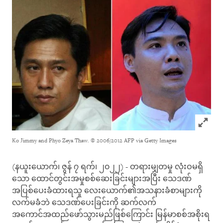
Click to
Ko Jimmy and Phyo Zeya Thaw.
© 2006/2012 AFP via Getty Images
(နယူးယောက်၊ ဇွန် ၇ ရက်၊ ၂၀၂၂) - တရားမျှတမှု လုံးဝမရှိ
သော ထောင်တွင်းအမှုစစ်ဆေးခြင်းများအပြီး သေဒဏ်
အပြစ်ပေးခံထားရသူ လေးယောက်၏အသနားခံစာများကို
လက်မခံဘဲ သေဒဏ်ပေးခြင်းကို ဆက်လက်
အကောင်အထည်ဖော်သွားမည်ဖြစ်ကြောင်း မြန်မာစစ်အစိုးရ