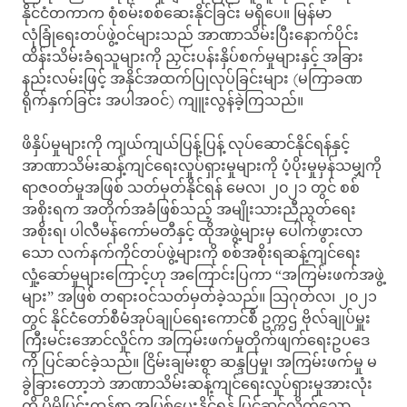
နိုင်ငံတကာက စုံစမ်းစစ်ဆေးနိုင်ခြင်း မရှိပေ။ မြန်မာ
လုံခြုံရေးတပ်ဖွဲ့ဝင်များသည် အာဏာသိမ်းပြီးနောက်ပိုင်း
ထိန်းသိမ်းခံရသူများကို ညှင်းပန်းနှိပ်စက်မှုများနှင့် အခြား
နည်းလမ်းဖြင့် အနိုင်အထက်ပြုလုပ်ခြင်းများ (မကြာခဏ
ရိုက်နှက်ခြင်း အပါအဝင်) ကျူးလွန်ခဲ့ကြသည်။
ဖိနှိပ်မှုများကို ကျယ်ကျယ်ပြန့်ပြန့် လုပ်ဆောင်နိုင်ရန်နှင့်
အာဏာသိမ်းဆန့်ကျင်ရေးလှုပ်ရှားမှုများကို ပံ့ပိုးမှုမှန်သမျှကို
ရာဇဝတ်မှုအဖြစ် သတ်မှတ်နိုင်ရန် မေလ၊ ၂၀၂၁ တွင် စစ်
အစိုးရက အတိုက်အခံဖြစ်သည့် အမျိုးသားညီညွတ်ရေး
အစိုးရ၊ ပါလီမန်ကော်မတီနှင့် ထိုအဖွဲ့များမှ ပေါက်ဖွားလာ
သော လက်နက်ကိုင်တပ်ဖွဲ့များကို စစ်အစိုးရဆန့်ကျင်ရေး
လှုံ့ဆော်မှုများကြောင့်ဟု အကြောင်းပြကာ “အကြမ်းဖက်အဖွဲ့
များ” အဖြစ် တရားဝင်သတ်မှတ်ခဲ့သည်။ သြဂုတ်လ၊ ၂၀၂၁
တွင် နိုင်ငံတော်စီမံအုပ်ချုပ်ရေးကောင်စီ ဥက္ကဌ ဗိုလ်ချုပ်မှူး
ကြီးမင်းအောင်လှိုင်က အကြမ်းဖက်မှုတိုက်ဖျက်ရေးဥပဒေ
ကို ပြင်ဆင်ခဲ့သည်။​ ငြိမ်းချမ်းစွာ ဆန္ဒပြမှု၊ အကြမ်းဖက်မှု မ
ခွဲခြားတော့ဘဲ အာဏာသိမ်းဆန့်ကျင်ရေးလှုပ်ရှားမှုအားလုံး
ကို ပိုမိုပြင်းထန်စွာ အပြစ်ပေးနိုင်ရန် ပြင်ဆင်လိုက်သော