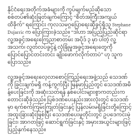
နိုင်ငံရေးအတိုက်အခံများကို ကွပ်မျက်မည်ဆိုသော
စစ်တပ်၏ဆုံးဖြတ်ချက်ကြောင့် “စိတ်အကြီးအကျယ်
ထိခိုက်” ရကြောင်း ကုလသမဂ္ဂပြောရေးဆိုခွင့်ရှိသူ Stephane
Dujarric က ပြောကြားခဲ့သည်။ “ဒါဟာ အပြည်ပြည်ဆိုင်ရာ
လူ့အခွင့်အရေးကြေညာစာတမ်း အပိုဒ် ၃ မှာ ပါတဲ့ လူ့
အသက်၊ လွတ်လပ်ခွင့်နဲ့ လုံခြုံမှုအခွင့်အရေးတွေကို
ပြောင်ပြောင်တင်းတင်း ချိုးဖောက်လိုက်တာပဲ” ဟု သူက
ပြောသည်။
လူ့အခွင့်အရေးလေ့လာစောင့်ကြည့်ရေးအဖွဲ့သည် သေဒဏ်
ကို ခြွင်းချက်မရှိ ကန့်ကွက်ပြီး မြန်မာပြည်တွင် သေဒဏ်အမိ
န့်ပေးခြင်းကို အဆုံးသတ်ရန် နှစ်ပေါင်းများစွာကတည်းက
တောင်းဆိုခဲ့သည်။ ပြစ်ဒဏ်ပေးနည်းအားလုံးတွင် သေဒဏ်
မှာ ရက်စက်ကြမ်းကြုတ်ခြင်းနှင့် ပြန်လမ်းမရှိခြင်းတို့ကြောင့်
အထူးခြားဆုံးဖြစ်ပြီး သေဒဏ်ပေးမှုတိုင်းတွင် ဥပဒေကင်းမဲ့
ခြင်း၊ အာဂတဖြင့် ဆောင်ရွက်ခြင်းနှင့် အမှားအယွင်းများဖြင့်
ပြည့်နှက်နေသည်။