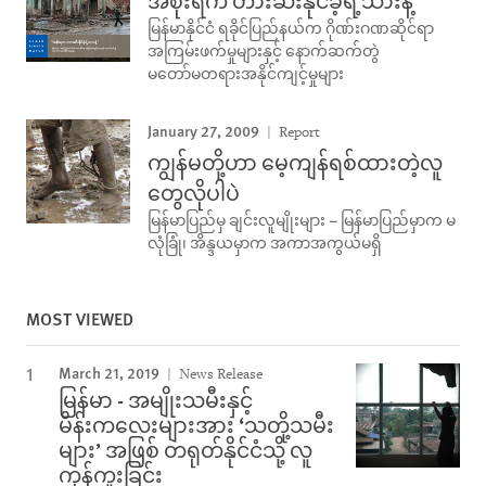
အစိုးရက တားဆီးနိုင်ခဲ့ရဲ့သားနဲ့
မြန်မာနိုင်ငံ ရခိုင်ပြည်နယ်က ဂိုဏ်းဂဏဆိုင်ရာ
အကြမ်းဖက်မှုများနှင့် နောက်ဆက်တွဲ
မတော်မတရားအနိုင်ကျင့်မှုများ
January 27, 2009
Report
ကျွန်မတို့ဟာ မေ့ကျန်ရစ်ထားတဲ့လူ
တွေလိုပါပဲ
မြန်မာပြည်မှ ချင်းလူမျိုးများ – မြန်မာပြည်မှာက မ
လုံခြုံ၊ အိန္ဒယမှာက အကာအကွယ်မရှိ
MOST VIEWED
March 21, 2019
News Release
မြန်မာ - အမျိုးသမီးနှင့်
မိန်းကလေးများအား ‘သတို့သမီး
များ’ အဖြစ် တရုတ်နိုင်ငံသို့ လူ
ကုန်ကူးခြင်း