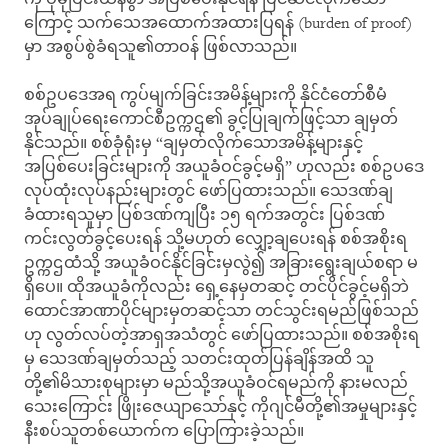
ကြောင့် သက်သေအထောက်အထားပြရန် (burden of proof)
မှာ အစွပ်စွဲခံရသူ၏တာဝန် ဖြစ်လာသည်။
စစ်ဥပဒေအရ ကွပ်မျက်ခြင်းအမိန့်များကို နိုင်ငံတော်စီမံ
အုပ်ချုပ်ရေးကောင်စီဥက္ကဌ၏ ခွင့်ပြုချက်ဖြင့်သာ ချမှတ်
နိုင်သည်။ စစ်ခုံရုံးမှ “ချမှတ်လိုက်သောအမိန့်များနှင့်
အပြစ်ပေးခြင်းများကို အယူခံဝင်ခွင့်မရှိ” ဟုလည်း စစ်ဥပဒေ
လုပ်ထုံးလုပ်နည်းများတွင် ဖော်ပြထားသည်။ သေဒဏ်ချ
ခံထားရသူမှာ ပြစ်ဒဏ်ကျပြီး ၁၅ ရက်အတွင်း ပြစ်ဒဏ်
ကင်းလွတ်ခွင့်ပေးရန် သို့မဟုတ် လျှော့ချပေးရန် စစ်အစိုးရ
ဥက္ကဌထံသို့ အယူခံဝင်နိုင်ခြင်းမှလွဲ၍ အခြားရွေးချယ်စရာ မ
ရှိပေ။ ထိုအယူခံကိုလည်း ရှေ့နေမှတဆင့် တင်ပိုင်ခွင့်မရှိဘဲ
ထောင်အာဏာပိုင်များမှတဆင့်သာ တင်သွင်းရမည်ဖြစ်သည်
ဟု လွတ်လပ်တဲ့အာရှအသံတွင် ဖော်ပြထားသည်။ စစ်အစိုးရ
မှ သေဒဏ်ချမှတ်သည့် သတင်းထုတ်ပြန်ချိန်အထိ သူ
တို့၏မိသားစုများမှာ မည်သို့အယူခံဝင်ရမည်ကို နားမလည်
သေးကြောင်း ဖြိုးဇေယျာသော်နှင့် ကိုဂျင်မီတို့၏အမှုများနှင့်
နီးစပ်သူတစ်ယောက်က ပြောကြားခဲ့သည်။​