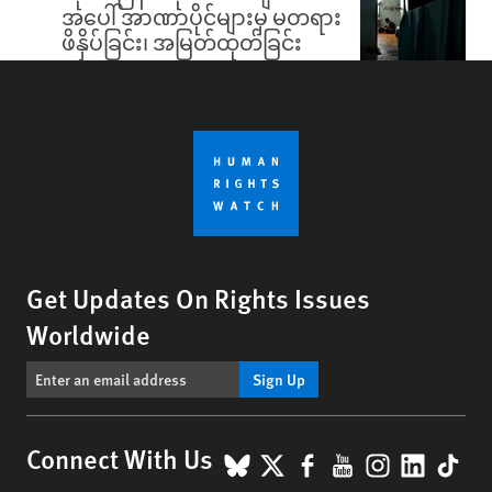
အပေါ် အာဏာပိုင်များမှ မတရား
ဖိနှိပ်ခြင်း၊ အမြတ်ထုတ်ခြင်း
Get Updates On Rights Issues
Worldwide
Sign Up
BlueSky
X
Facebook
YouTube
Instagr
Linke
Tik
Connect With Us