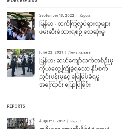
MORE READING
September 13, 2022
Report
မြန်မာ - တက်ကြွလှုပ်ရှားသူများ
ဖမ်းဆီးခံထားရစဉ် သေဆုံးမှု
June 22, 2021
News Release
မြန်မာ: ဆယ်ကျော်သက်တစ်ဉီးမှ
ကိုယ်တွေ့ကြုံခဲ့ရသော နှိပ်စက်
ညှင်းပန်းမှုနှင့် မြေမြှပ်ခံရမှု
အကြောင်း ပြောပြခြင်း
REPORTS
August 1, 2012
Report