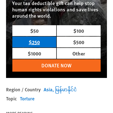
Your tax deductible gift can help stop
human rights violations and save lives
around the world.
$50
$100
$250
$500
$1000
Other
DONATE NOW
Region / Country
Asia
မြန်မာနိုင်ငံ
Topic
Torture