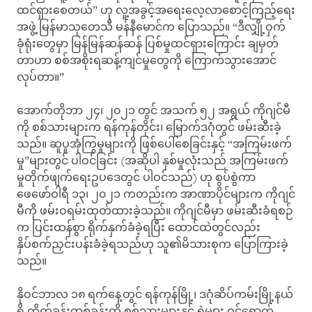
ထင်ရှားစေတယ်” ဟု လူ့အခွင့်အရေးလေ့လာစောင့်ကြည့်ရေး
အဖွဲ့ မြန်မာသုတေသီ မန်နီမောင်က ပြောသည်။ “ဒီလျှို့ဝှက်
ခုံရုံးတွေမှာ မြန်မြန်ဆန်ဆန် ပြစ်မှုထင်ရှားကြောင်း ချမှတ်
တာဟာ စစ်အစိုးရဆန့်ကျင်မှုတွေကို ကြောက်သွားအောင်
လုပ်တာ။”
အောက်တိုဘာ ၂၄၊ ၂၀၂၁ တွင် အသက် ၅၂ အရွယ် ကိုဂျင်မီ
ကို စစ်သားများက ရန်ကုန်တိုင်း၊ မြောက်ဒဂုံတွင် ဖမ်းဆီးခဲ့
သည်။ ဆူပူအုံကြွမှုများကို ဖြစ်ပေါ်စေခြင်းနှင့် “အကြမ်းဖက်
မှု”များတွင် ပါဝင်ခြင်း (အဆိုပါ နှစ်မှုလုံးသည် အကြမ်းဖက်
မှုတိုက်ဖျက်ရေးဥပဒေတွင် ပါဝင်သည်) ဟု စွပ်စွဲကာ
ဖေဖော်ဝါရီ ၁၃၊ ၂၀၂၁ ကတည်းက အာဏာပိုင်များက ကိုဂျင်
မီကို ဖမ်းဝရမ်းထုတ်ထားခဲ့သည်။ ကိုဂျင်မီမှာ ဖမ်းဆီးခံရစဉ်
က ပြင်းထန်စွာ ရိုက်နှက်ခံခဲ့ရပြီး ထောင်ထဲတွင်လည်း
နှိပ်စက်ညှင်းပန်းခံခဲ့ရသည်ဟု သူ၏မိသားစုက ပြောကြားခဲ့
သည်။
နိုဝင်ဘာလ ၁၈ ရက်နေ့တွင် ရန်ကုန်မြို့၊ ဒဂုံဆိပ်ကမ်းမြို့နယ်
ရှိ တိုက်ခန်းတစ်ခန်းကို စစ်သားများနှင့် ရဲများ ဝင်ရောက်