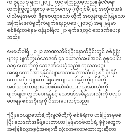
က ဇွန်လ ၃ ရက်၊ ၂၀၂၂ တွင် ကြေညာခဲ့သည်။ နိုင်ငံရေး
တက်ကြွလှုပ်ရှားသူ ကျော်မင်းယု (ကိုဂျင်မီ)နှင့် အတိုက်အခံ
ပါလီမန်အမတ် ဖြိုးဇေယျာသော် တို့ကို အလွန်ကျယ်ပြန့်သော
အကြမ်းဖက်မှုတိုက်ဖျက်ရေးဥပဒေ (၂၀၁၄) အရ မြန်မာ
စစ်ခုံရုံးတစ်ခုမှ ဇန်နဝါရီလ ၂၁ ရက်နေ့တွင် သေဒဏ်ပေးခဲ့
သည်။
ဖေဖော်ဝါရီ ၂၀၂၁ အာဏာသိမ်းပြီးနောက်ပိုင်းတွင် စစ်ခုံရုံး
များမှ မျက်ကွယ်သေဒဏ် ၄၁ ယောက်အပါအဝင် စုစုပေါင်း
၁၁၄ ယောက်ကို သေဒဏ်ပေးခဲ့သည်။ ကုလသမဂ္ဂ၊
အရှေ့တောင်အာရှနိုင်ငံများအသင်း (အာဆီယံ) နှင့် စိုးရိမ်
သောအစိုးရများက ဖြိုးဇေယျာသော်နှင့် ကိုဂျင်မီတို့
အပါအဝင် တရားမဝင်ဖမ်းဆီးခံထားရသူအားလုံးကို
ချက်ချင်း လွှတ်ပေးရန်နှင့် သေဒဏ်အမိန့်အားလုံးကို ပလှပ်
ပေးရန် စစ်အစိုးရကို ဖိအားပေးသင့်သည်။
“ဖြိုးဇေယျာသော်နဲ့ ကိုဂျင်မီတို့ကို စစ်ခုံရုံးက ဟန်ပြအမှုစစ်
ပြီး သေဒဏ်အမိန့်ပေးတာဟာ မြန်မာစစ်တပ်ရဲ့ ခုံရုံးတွေက
အခြေခံလူ့အခွင့်အရေးကို လုံးဝအလေးမထားဘူးဆိုတာ