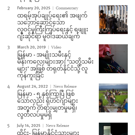
February 20, 2025
Commentary
ထရမ့်အုပ်ချုပ်ရေး၏ အဖျက်
သဘောဆောင်သော
လူဝင်မှုကြီးကြပ်ရေးနှင့် ရဖျူး
ဂျီးဆိုင်ရာ မူဝါဒဆယ်ချက်
March 20, 2019
Video
မြန်မာ - အမျိုးသမီးနှင့်
မိန်းကလေးများအား ‘သတို့သမီး
များ’ အဖြစ် တရုတ်နိုင်ငံသို့ လူ
ကုန်ကူးခြင်
August 24, 2022
News Release
မြန်မာ - ၅ နှစ်ကြာပြီ ဖြစ်
သော်လည်း ရိုဟင်ဂျာများ
အတွက် တရားမျှတမှုမရှိ၊
လွတ်လပ်မှုမရှိ
July 14, 2025
News Release
ထိုင်း- မြန်မာနိုင်ငံသားများ