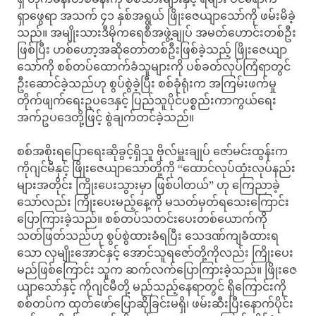
ရှာဖွေရာ အသက် ၄၁ နှစ်အရွယ် ဖြိုးဇေယျာသော်ကို ဖမ်းမိခဲ့
သည်။ အမျိုးသားဒီမိုကရေစီအဖွဲ့ချုပ် အမတ်ဟောင်းတစ်ဦး
ဖြစ်ပြီး ဟစ်ဟော့အဆိုတော်တစ်ဦးဖြစ်ခဲ့သည့် ဖြိုးဇေယျာ
သော်ကို စစ်တပ်ထောက်ခံသူများကို ပစ်ခတ်လုပ်ကြံရာတွင်
ဦးဆောင်ခဲ့သည်ဟု စွပ်စွဲခဲ့ပြီး စစ်ခုံရုံးက အကြမ်းဖက်မှု
တိုက်ဖျက်ရေးဥပဒေနှင့် ပြည်သူပိုင်ပစ္စည်းကာကွယ်ရေး
အက်ဥပဒေတို့ဖြင့် စွဲချက်တင်ခဲ့သည်။
စစ်အစိုးရပြောရေးဆိုခွင့်ရှိသူ ဗိုလ်မှူးချုပ် ဇော်မင်းထွန်းက
ကိုဂျင်မီနှင့် ဖြိုးဇေယျာသော်တို့ကို “ထောင်လုပ်ထုံးလုပ်နည်း
များအတိုင်း ကြိုးပေးသွားမှာ ဖြစ်ပါတယ်” ဟု ကြေညာခဲ့
သော်လည်း ကြိုးပေးမည့်နေ့ကို မသတ်မှတ်ရသေးကြောင်း
ပြောကြားခဲ့သည်။ စစ်တပ်သတင်းပေးတစ်ယောက်ကို
သတ်ဖြတ်သည်ဟု စွပ်စွဲထားခံရပြီး သေဒဏ်ကျခံထားရ
သော လှမျိုးအောင်နှင့် အောင်သူရဇော်တို့ကိုလည်း ကြိုးပေး
မည်ဖြစ်ကြောင်း သူက ဆက်လက်ပြောကြားခဲ့သည်။ ဖြိုးဇေ
ယျာသော်နှင့် ကိုဂျင်မီတို့ မည်သည့်နေရာတွင် ရှိကြောင်းကို
စစ်တပ်က ထုတ်ဖော်ပြောဆိုခြင်းမရှိ၊​ ဖမ်းဆီးပြီးနောက်ပိုင်း