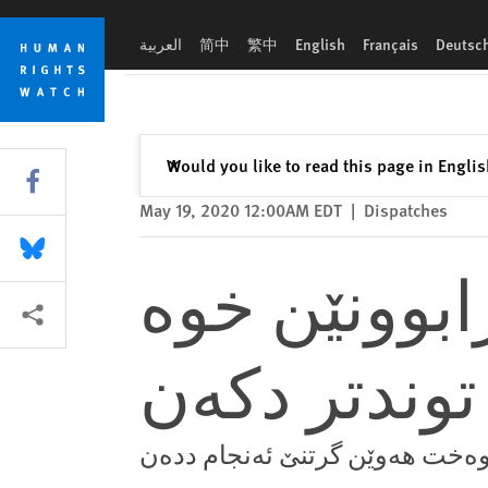
Skip
Skip
‌ستهلاتدارێن کوردی پێرابوونێن خوه‌ به‌ری نه‌رازیبوونان توندتر دکه‌ن
to
to
Deutsc
Français
English
繁中
简中
العربية
cookie
main
privacy
content
notice
Close
Would you like to read this page in Engli
✕
Share this via Facebook
May 19, 2020 12:00AM EDT
|
Dispatches
Share this via Bluesky
ابوونێن خوه‌
More sharing options
توندتر دکه‌ن