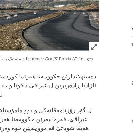
Click to expand 
© 2017 Laurence Geai/SIPA via AP Images
دیمەنەک ژ با
ده‌ستهلاتدارێن حکوومەتا هه‌رێما کوردست
ئازادیا ڕاده‌ربرین ل عیراقێ داقوتا و ب
ل بەرامبەر نه‌رازیبوونه‌کا‌ پلانکری بگریت.
ل گۆر رۆژنامه‌ڤانه‌کی و دوو مامۆستای
عیراقێ، فه‌رمانبه‌رێن حکوومەتا هه‌رێ
هه‌یڤا شوباتێ ڤه‌ مووچه‌یێن خوه‌ وه‌رنه