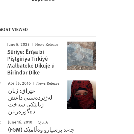
MOST VIEWED
June 5, 2025
News Release
Image
Sûriye: Êrîşa bi
Piştgiriya Tirkiyê
Malbatekê Dikuje û
Birîndar Dike
April 5, 2016
News Release
عێراق: ژنان
له‌ژێرده‌ستی داعش
ژیانێکی سه‌خت
ده‌گوزه‌رینن
June 16, 2010
Q & A
(FGM) چه‌ند پرسیارو وه‌ڵامێک