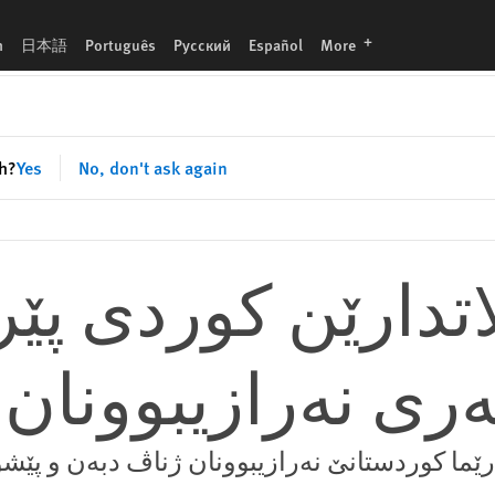
ده
languages
h
日本語
Português
Русский
Español
More
sh?
Yes
No, don't ask again
اتدارێن کوردی پێر
ه‌ری نه‌رازیبوونان 