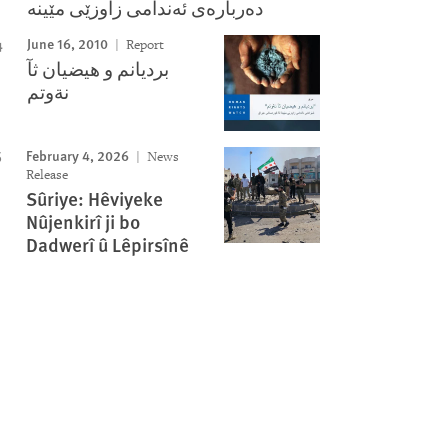
June 16, 2010
Report
برديانم و هيضيان ثآ
نةوتم
February 4, 2026
News
Release
Sûriye: Hêviyeke
Nûjenkirî ji bo
Dadwerî û Lêpirsînê