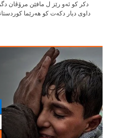
دکر کو ئەو رێز ل مافێن مرۆڤان دگرن
داوی دیار دکه‌ت کو هه‌رێما کوردستانێ