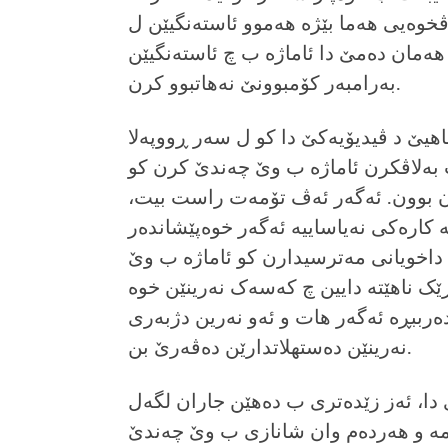
خوه‌یی هه‌ما بێژه‌ هه‌موو ئاسته‌نگیێن ل
ه‌مان ده‌مێ دا ئاماژه‌ ب چ ئاسته‌نگیێن
به‌رامبه‌ر کۆمبوونێ نه‌هاتبوو کرن.
اهیێ د ڤیدیۆیەکێ دا کو ل سه‌ر ڕووپه‌لا
به‌لاڤکرن ئاماژه‌ ب وێ چەندێ کرن کو
بوون. ئه‌گه‌ر ئه‌ڤ تۆمه‌ت راست بیت،
ه‌ کارەکی نه‌یاساییە ئەگەر خوه‌پێشانده‌ر
 داخویانی‌ مەترسیدارن کو ئاماژه‌ ب وێ
ک ناهێته‌ دایین چ کەسەک نه‌رینێن خوه‌
ەرببڕه ئەگەر هات و ئەو نه‌رین دژبه‌ری
نه‌رینێن ده‌ستهلاتدارێن ده‌ڤه‌رێ بن.
 دا، ئه‌ز زێده‌تری ب ده‌هێن جاران لگه‌ل
ه‌ و هه‌رده‌م وان شانازی ب وێ چەندێ