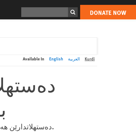
DONATE NOW
Print
Search
DONATE NOW
Kurdî
العربية
English
Available In
ده‌ستهل
ب
ده‌ستهلاتدارێن هه‌رێما کوردستانێ نه‌رازیبوونان ژناڤ دبه‌ن و پێشوه‌خت هه‌وێن گرتنێ ئه‌نجام دده‌ن.