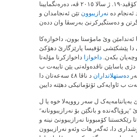
ئابۆری یێن کۆڤید-۱۹. ژ سالا ۲۰۱٥ ڤه‌، ده‌ره‌نگمایینا
 ئه‌نجام ده‌
نه‌رازیبوون
تێن ئه‌نجامدان و
انیا ئه‌ندامێن وێ مامۆستا بوون، داخوازه‌کا‌
‌رازیبوونه‌کێ د ۱٦ گولانێ دا پێشکێشی ئۆفیسا پارێزگارێ دهۆکێ
چه‌یان بکه‌ن.
داخوازا
داخوازکرنا مۆله‌تا
دژی یاسایێن ناڤده‌وله‌تی یێن تایبه‌ت ب
ه‌ر
ده‌ستهلاتداران
د ناڤا ٤۸ سەعه‌تان دا‌
 به‌یاننامه‌یه‌ک ل سه‌ر رووپه‌لا خوه‌ یا ل
 "پرۆپاگه‌نده‌ و بانگێن بۆ نه‌رازیبوونانه‌"
ا رێکخستنا کۆمبوونا نه‌رازیبوونێ نینه‌ و
داری دا، ئه‌گه‌ر هات وئه‌و نه‌رازیبوون