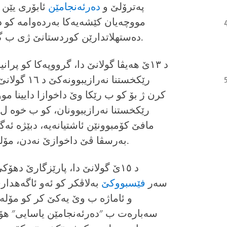
په‌ترۆلێ و
ده‌رئه‌نجامێن
مووچه‌یان کێشه‌یه‌کا‌ به‌رده‌وامه‌ کو د
ده‌ستهلاتدارێن کوردستانێ ژی ب گرتن و ده‌ستگیرکرنێ به‌رسڤا وان دده‌ن.
د ۱۳ێ هه‌یڤا گولانێ دا، گرووپه‌کا‌ کو پر
رێکخستنا نه
کرن ژ بۆ کو ب رێکا وێ داخوازا دایینا موو
رێکخستنا نه‌رازیبوونان، کو ب خوه‌ ل 
مافێ کۆمبوونێن ئاشتیانه‌یه‌، دبێژه‌ ئه‌گ
به‌رسڤا ڤێ داخوازێ نه‌دن، مۆله‌ت ب ئاوایه‌کی ئۆتۆماتیکی دهێته‌ دایین.
د ۱٥ێ گولانێ دا، پارێزگارێ دهۆکێ
سه‌ر
فێسبووکێ
به‌لاڤکر کو ئه‌و ئاگه‌هدارێ
و ئاماژه‌ ب وێ یه‌کێ کر كو مۆله‌ت
سه‌باره‌ت ب "ده‌رئه‌نجامێن یاسایی" هۆش