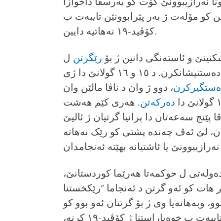
نا نه‌رازیبوونێ گۆت کو به‌رسڤا داخوازا
ۆتن کو مۆلەت ژ به‌ر پێرابوونێن تایبه‌ت ب
کۆڤید-۱۹ نه‌هاتیه‌ دایین.
رێگرتن
ل
پارکا کو وه‌که‌ جهێ نه‌رازیبوونێ هاتبوو ده‌ستنیشانکرن. د ۱٥ و ۱٦ گولانێ دا ژی
ه‌ستگیرکرن
، دوو ژ وان د ناڤا مالێن وان‌
ده‌رکه‌تن
. هه‌ری کێم هه‌شت
اڤا پێنج سەعه‌تان دا‌ پرانیا گرتیان ژ ئالیێ
ن، لێ ئه‌ڤ چه‌نده‌ پشتی کو رێک نەهاتە
نێڤدەولەتی ل حوكمەتا هەرێما كوردستانێ،
 هات کو ئه‌و گرتن د ئه‌نجاما "رێکخستنا
، وبه‌هانه‌یا وی ژ بۆ گرتنان ئه‌و بوو کو
خوه‌پێشانده‌ران سه‌رپێچی ل رێنماییێن تایبه‌ت ب خوه‌پاراستنا ژ کۆڤید-۱۹ کرنه‌،