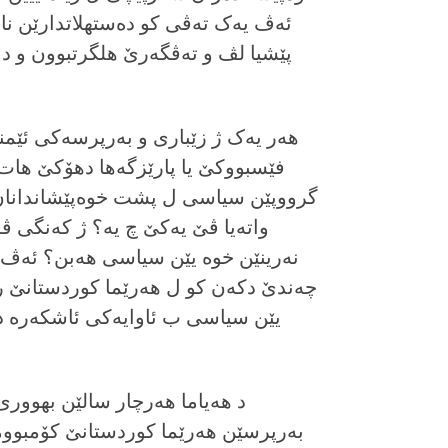
ئه‌ڤ یه‌ک ته‌ڤی کو ده‌ستهلاتدارێن ناڤ
پێشیا لڤ و ته‌ڤگه‌رێ هلگرتبوون و د ه
هه‌ر یه‌ک ژ زێباری و به‌رپرسه‌کی ئێمن
فێسبووکێ یا پارێزگه‌ها دهۆکێ هات 
گرووپێن سیاسی ل پشت خوه‌پێشاندانان 
واته‌یا ڤێ یه‌کێ چ یه‌؟ ژ که‌نگی ڤ
نه‌رینێن خوه‌ یێن سیاسی هه‌بن؟ ئه‌ڤ
چه‌ندێ دکه‌ن کو ل هه‌رێما کوردستانێ رێ
یێن سیاسی ب ئاوایه‌کی ئاشکه‌ره‌ د
د هه‌یاما هه‌رچار سالێن بهووری
به‌رپرسێن هه‌رێما کوردستانێ کۆمبووم