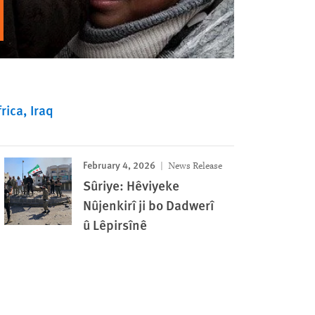
rica
Iraq
February 4, 2026
News Release
Sûriye: Hêviyeke
Nûjenkirî ji bo Dadwerî
û Lêpirsînê