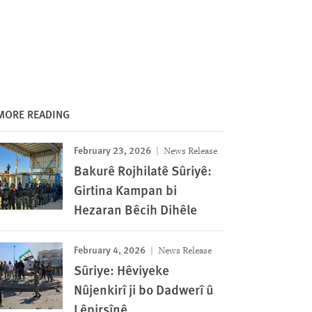
MORE READING
February 23, 2026
News Release
Bakurê Rojhilatê Sûriyê:
Girtina Kampan bi
Hezaran Bêcih Dihêle
February 4, 2026
News Release
Sûriye: Hêviyeke
Nûjenkirî ji bo Dadwerî û
Lêpirsînê