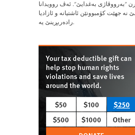
 "به‌رووڤاژی به‌غدایێ". ئه‌ڤ روویدانا
 نه‌ جهێت کۆمبوونێن ئاشتیانه‌ و ئازادیا
راده‌ربڕینێ یه‌.
Your tax deductible gift can
help stop human rights
violations and save lives
around the world.
$50
$100
$250
$500
$1000
Other