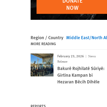
DONATE
NOW
Region / Country
Middle East/North Af
MORE READING
February 23, 2026
News
Release
Bakurê Rojhilatê Sûriyê:
Girtina Kampan bi
Hezaran Bêcih Dihêle
REPORTS