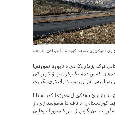
ژارێ دهۆکێ یێ هەرێما کوردستانا عیراقێ.
انێ نوکه‌
بزماره‌کا
دی د تابووتا نموونه‌یا
 ده‌هان که‌س ده‌ستگیرکرن ژ بۆ کو رێکێ
ێن ژ باژارێ دهۆکێ ل هه‌رێما کوردستانا
ما کوردستانێ، د ناڤ دا‌ مامۆستا ژی، ژ
‌گرتینه‌. تێ گۆتن ژ به‌ر کێمبوونا بوهایێ