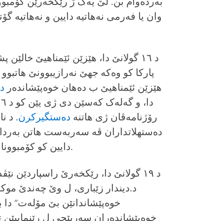
به‌رده‌وام بن. لێ یه‌ک ژ رێکخه‌رێن کۆمبوو
وان یا فه‌رمی نه‌هاتیه‌ دایین و نه‌هاتیه‌ گ
د ۱٦ گولانێ دا‌، هێزێن ئێمناهیێ خالێن پشکنینێ و ئاسته‌نگی دانین ژ بۆ
هێزێن ئێمناهیێ ب ده‌هان خوه‌پێشانده‌ر
د
دا‌، و گه‌له‌ک که‌سێن دی ژی یێن کو د ۱٦ گولانێ د‌ا
رۆژنامه‌ڤان ژی هاتنە
ده‌ستگیرکرن
. د ن
ده‌ستهلاتداران ڤه‌ سه‌ربه‌ست هاتن به‌ردا
دایین کو کۆمبوونا نه‌رازیبوونێ یا ئاشتیانه‌ بهێته‌ ئه‌نجامدان.
د ۱۹ گولانێ دا‌، رێكخەرێ راسپاردێن 
د.دیندار زێباری، ل وێ چه‌ندێ موکر
خوه‌پێشاندانێن بێ مۆله‌ت" دا بوو