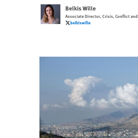
Belkis Wille
Associate Director, Crisis, Conflict an
belkiswille
belkiswille