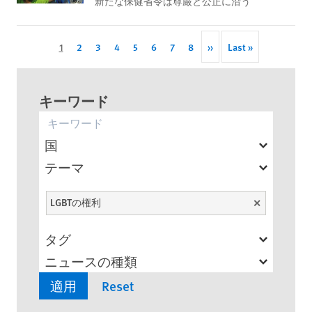
新たな保健省令は尊厳と公正に沿う
Pagination
Current
1
Page
2
Page
3
Page
4
Page
5
Page
6
Page
7
Page
8
Next
››
Last
Last »
page
page
page
キーワード
国
テーマ
LGBTの権利
Unselect
タグ
ニュースの種類