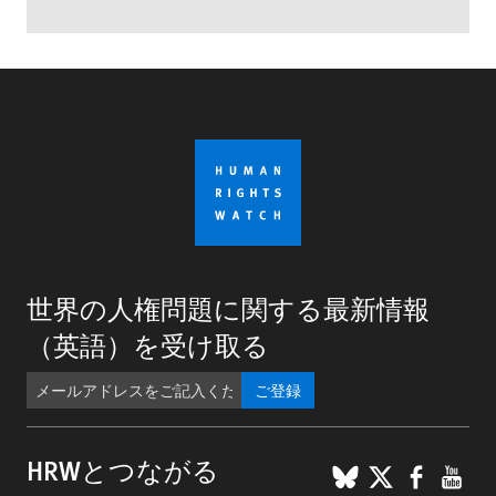
世界の人権問題に関する最新情報
（英語）を受け取る
ご登録
BlueSky
X
Faceb
You
HRWとつながる