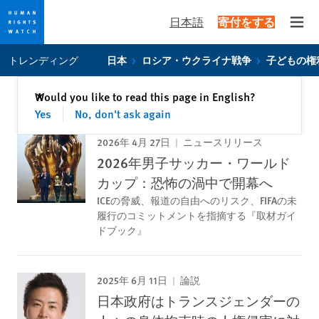
日本語
寄付をする
Open
Skip
Skip
トレンディング
日本
ロシア・ウクライナ戦争
子どもの権
to
to
cookie
main
閉じる
Would you like to read this page in English?
✕
privacy
content
Yes
No, don't ask again
notice
2026年 4月 27日
ニュースリリース
2026年男子サッカー・ワールド
カップ：恐怖の渦中で開幕へ
ICEの脅威、報道の自由へのリスク、FIFAの未
履行のコミットメントを指摘する『取材ガイ
ドブック』
2025年 6月 11日
論説
日本政府はトランスジェンダーの