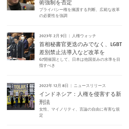
術強制を否定
プライバシー権を擁護する判断、広範な改革
の必要性を強調
2023年 2月 9日
人権ウォッチ
首相秘書官更迭のみでなく、LGBT
差別禁止法導入など改革を
G7開催国として、日本は他国並みの水準を目
指すべき
2022年 12月 8日
ニュースリリース
インドネシア：人権を侵害する新
刑法
女性、マイノリティ、言論の自由に有害な規
定