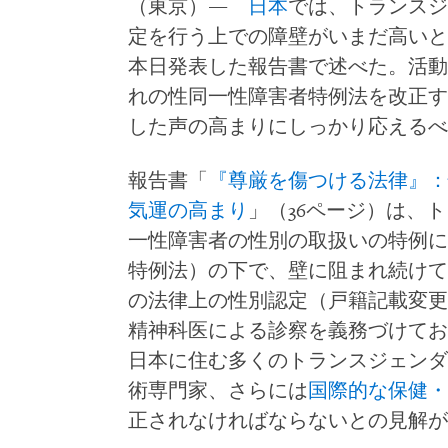
（東京）―
日本
では、トランスジ
定を行う上での障壁がいまだ高いと
本日発表した報告書で述べた。活動
れの性同一性障害者特例法を改正す
した声の高まりにしっかり応えるべ
報告書「
『尊厳を傷つける法律』：
気運の高まり
」（36ページ）は、
一性障害者の性別の取扱いの特例に
特例法）の下で、壁に阻まれ続けて
の法律上の性別認定（戸籍記載変更
精神科医による診察を義務づけてお
日本に住む多くのトランスジェンダ
術専門家、さらには
国際的な保健・
正されなければならないとの見解が