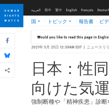
Skip
Skip
日本：性同一性障害者特例法改正に向けた気運が高まる
to
to
العربية
简中
繁中
English
Français
Deutsc
cookie
main
privacy
content
国
トピック
報告書
ビデ
notice
閉じる
Would you like to read this page in Engli
✕
Share this via Facebook
2021年 5月 25日 12:39AM EDT
|
ニュースリ
Share this via Bluesky
日本：性
More sharing options
向けた気
強制断種や「精神疾患」診断