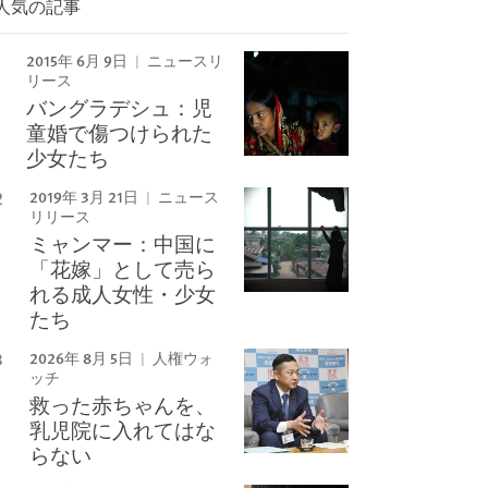
人気の記事
Image
2015年 6月 9日
ニュースリ
リース
バングラデシュ：児
童婚で傷つけられた
少女たち
2019年 3月 21日
ニュース
リリース
ミャンマー：中国に
「花嫁」として売ら
れる成人女性・少女
たち
2026年 8月 5日
人権ウォ
ッチ
救った赤ちゃんを、
乳児院に入れてはな
らない