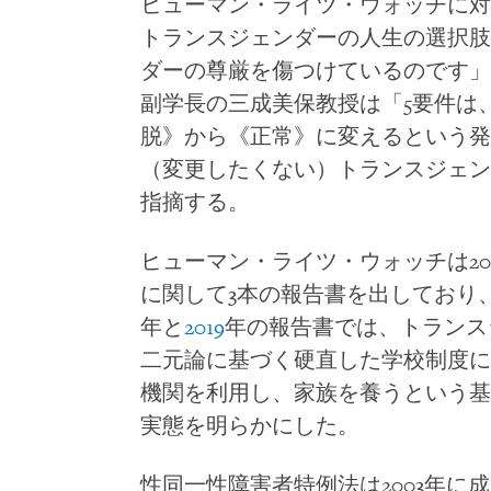
ヒューマン・ライツ・ウォッチに対
トランスジェンダーの人生の選択肢
ダーの尊厳を傷つけているのです」
副学長の三成美保教授は「5要件は
脱》から《正常》に変えるという発
（変更したくない）トランスジェン
指摘する。
ヒューマン・ライツ・ウォッチは20
に関して3本の報告書を出しており
年と
2019
年の報告書では、トランス
二元論に基づく硬直した学校制度に
機関を利用し、家族を養うという基
実態を明らかにした。
性同一性障害者特例法は2003年に成