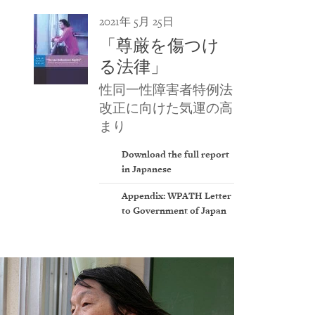
2021年 5月 25日
「尊厳を傷つけ
る法律」
性同一性障害者特例法
改正に向けた気運の高
まり
Download the full report
in Japanese
Appendix: WPATH Letter
to Government of Japan