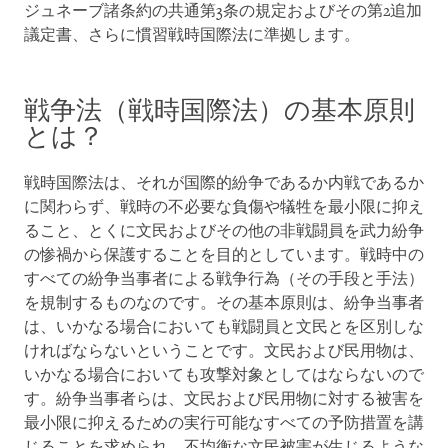
ジュネーブ諸条約の共通第3条の規定およびその第2追加
議定書、さらに慣習戦時国際法に準拠します。
戦争法（戦時国際法）の基本原則
とは？
戦時国際法は、それが国際的紛争であるか内戦であるか
に関わらず、戦時の不必要な負傷や犠牲を最小限に抑え
ること、とくに文民およびその他の非戦闘員を武力紛争
の惨禍から保護することを目的としています。戦時中の
すべての紛争当事者による戦争行為（その手段と手法）
を規制するものなのです。その基本原則は、紛争当事者
は、いかなる場合においても戦闘員と文民とを区別しな
ければならないということです。文民および民用物は、
いかなる場合においても攻撃対象としてはならないので
す。紛争当事者らは、文民および民用物に対する被害を
最小限に抑えるための実行可能なすべての予防措置を講
じることを求められ、不均衡な文民被害が生じるような