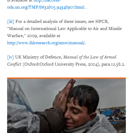
is available at
http://daccess-
ods.un.org/TMP/8632805.94348907.html
.
[iii]
For a detailed analysis of these issues, see HPCR,
"Manual on International Law Applicable to Air and Missile
Warfare," 2009, available at
http://www.ihlresearch.org/amw/manual/
.
[iv]
UK Ministry of Defence,
Manual of the Law of Armed
Conflict
(Oxford:Oxford University Press, 2004), para.12.58.2.