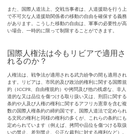
また、国際人道法上、交戦当事者は、人道援助を行う上
で不可欠な人道援助関係者の移動の自由を確保する義務
があります。こうした移動の自由は、軍事の必要性が高
い場合、一時的に限って制限することができます。
国際人権法は今もリビアで適用さ
れるのか？
人権法は、戦争法が適用される武力紛争の間も適用され
ます。リビアは、市民的及び政治的権利に関する国際規
約（ICCPR、自由権規約）や拷問及び他の残虐な、非人
道的な又は品位を傷つける取り扱い又は、刑罰に関する
条約や人及び人権の権利に関するアフリカ憲章を含む複
数の国際人権条約の締約国です。国際人道法で定められ
る文民の権利と同様の権利の多くが、これらの条約にも
定められています（例えば、拷問や品位を傷つける取扱
いの禁止、差別禁止、公正な裁判に対する権利など）。