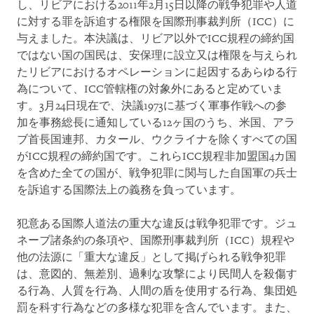
し、リビアにおける2011年2月15日以降の戦争犯罪や人道
に対する罪を訴追する権限を国際刑事裁判所（ICC）に
与えました。本決議は、リビア以外でICC規程の締約国
ではない国の国民は、安保理に設立又は権限を与えられ
たリビアにおけるオペレーションに起因するあらゆる行
為について、ICC管轄権の対象外にあると定めていま
す。3月24日現在で、決議1973に基づく軍事作戦への参
加を事務総長に通知している12ヶ国のうち、米国、アラ
ブ首長国連邦、カタール、ウクライナを除くすべての国
がICC規程の締約国です。これらICC規程非加盟国4カ国
を含めた全ての国が、戦争犯罪に関与した自国軍の兵士
を訴追する国際法上の義務を負っています。
犯意ある国際人道法の重大な違反は戦争犯罪です。ジュ
ネーブ諸条約の条項や、国際刑事裁判所（ICC）規程や
他の法源に「重大な違反」として掲げられる戦争犯罪
は、意図的、無差別、過剰な攻撃により民間人を殺傷す
る行為、人質を行為、人間の盾を使用する行為、集団処
罰を科す行為などの多様な犯罪を含んでいます。また、