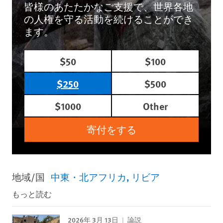
皆様のあたたかなご支援で、世界各地
の人権を守る活動を続けることができ
ます。
$50
$100
$250
$500
$1000
Other
寄付をする
地域/国
中東・北アフリカ
リビア
もっと読む
2026年 3月 13日
論説