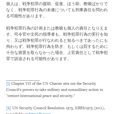
個人は、戦争犯罪の援助、促進、ほう助、教唆ばかりで
なく、戦争犯罪行為の未遂についても刑事責任を問われ
る可能性があります。
戦争犯罪行為の計画または教唆も個人の責任となりえま
す。司令官や文民の指導者も、戦争犯罪行為の実行を知
り、又は戦争犯罪が行なわれると知るべきであったにも
拘わらず、戦争犯罪行為を防ぎ、もしくは罰するために
十分な措置を取らなかった場合、上官責任として戦争犯
罪で訴追される可能性があります。
[i]
Chapter VII of the UN Charter sets out the Security
Council's powers to take military and nonmilitary action to
"restore international peace and security."
[ii]
UN Security Council Resolution 1973, S/RES/1973 (2011),