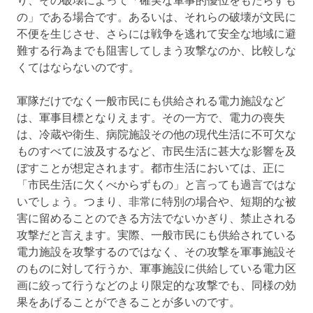
り、その破壊によって「確実な軍事的優位をもたらすも
の」である場合です。あるいは、それらの破壊が文民に
不便を生じさせ、さらには戦争を逃れて安全な地域に避
難する行為までも阻害してしまう攻撃なのか、比較しな
くてはならないのです。
軍隊だけでなく一般市民にも供給される電力施設など
は、軍事目標となりえます。その一方で、電力の喪失
は、冷蔵や衛生、病院施設その他の現代生活に不可欠な
ものすべてに波及するなど、市民生活に甚大な影響を及
ぼすことが想定されます。都市生活においては、正に
「市民生活に欠くべからずもの」と言っても過言ではな
いでしょう。つまり、非常に特別の場合や、短期的な被
害に留めることのできる方法でないかぎり、禁止される
攻撃だと言えます。実際、一般市民にも供給されている
電力施設を攻撃するのではなく、その攻撃を軍事施設そ
のものに対して行うか、軍事施設に供給している電力区
画に絞って行うなどのより限定的な攻撃でも、同様の効
果をあげることができることが多いのです。