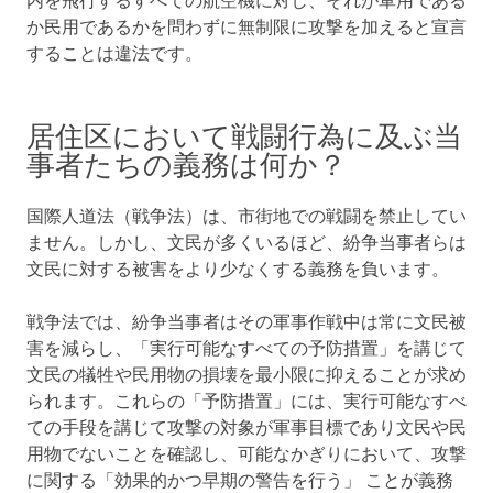
内を飛行するすべての航空機に対し、それが軍用である
か民用であるかを問わずに無制限に攻撃を加えると宣言
することは違法です。
居住区において戦闘行為に及ぶ当
事者たちの義務は何か？
国際人道法（戦争法）は、市街地での戦闘を禁止してい
ません。しかし、文民が多くいるほど、紛争当事者らは
文民に対する被害をより少なくする義務を負います。
戦争法では、紛争当事者はその軍事作戦中は常に文民被
害を減らし、「実行可能なすべての予防措置」を講じて
文民の犠牲や民用物の損壊を最小限に抑えることが求め
られます。これらの「予防措置」には、実行可能なすべ
ての手段を講じて攻撃の対象が軍事目標であり文民や民
用物でないことを確認し、可能なかぎりにおいて、攻撃
に関する「効果的かつ早期の警告を行う」 ことが義務