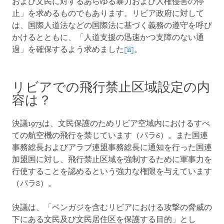
および文民に対するあらゆる暴力および人権侵害の停
止」を求めるものでもあります。リビア政府に対して
は、国際人道法などの国際法に基づく義務の遵守を呼び
かけるとともに、「人道支援の迅速かつ支障のない通
過」を確保するよう求めました
[ii]
。
リビアでの飛行禁止区域設定の内
容は？
決議1973は、文民保護のためリビア空域内におけるすべ
ての航空機の飛行を禁じています（パラ6）。また国連
事務総長およびアラブ連盟事務総長に通知を行った国連
加盟国に対し、飛行禁止区域を強制するために軍事力を
行使することを認めるという強力な権限を与えています
（パラ8）。
決議は、「ベンガジを含むリビアにおける攻撃の脅威の
下にある文民及び文民居住区を保護する目的」とし