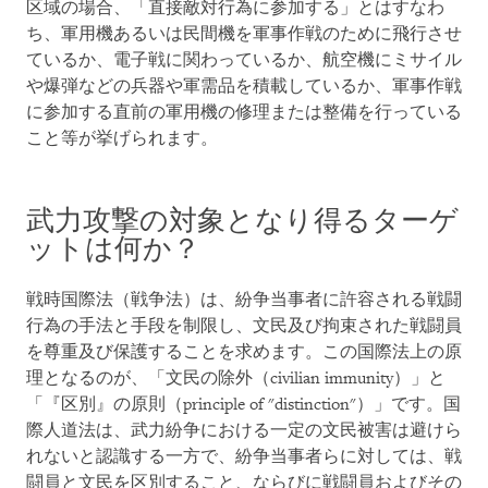
区域の場合、「直接敵対行為に参加する」とはすなわ
ち、軍用機あるいは民間機を軍事作戦のために飛行させ
ているか、電子戦に関わっているか、航空機にミサイル
や爆弾などの兵器や軍需品を積載しているか、軍事作戦
に参加する直前の軍用機の修理または整備を行っている
こと等が挙げられます。
武力攻撃の対象となり得るターゲ
ットは何か？
戦時国際法（戦争法）は、紛争当事者に許容される戦闘
行為の手法と手段を制限し、文民及び拘束された戦闘員
を尊重及び保護することを求めます。この国際法上の原
理となるのが、「文民の除外（civilian immunity）」と
「『区別』の原則（principle of "distinction"）」です。国
際人道法は、武力紛争における一定の文民被害は避けら
れないと認識する一方で、紛争当事者らに対しては、戦
闘員と文民を区別すること、ならびに戦闘員およびその