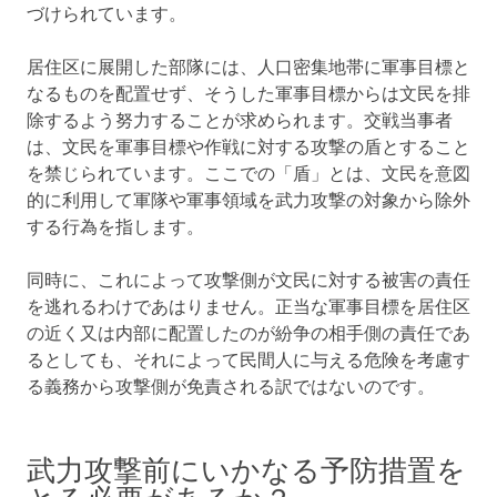
づけられています。
居住区に展開した部隊には、人口密集地帯に軍事目標と
なるものを配置せず、そうした軍事目標からは文民を排
除するよう努力することが求められます。交戦当事者
は、文民を軍事目標や作戦に対する攻撃の盾とすること
を禁じられています。ここでの「盾」とは、文民を意図
的に利用して軍隊や軍事領域を武力攻撃の対象から除外
する行為を指します。
同時に、これによって攻撃側が文民に対する被害の責任
を逃れるわけであはりません。正当な軍事目標を居住区
の近く又は内部に配置したのが紛争の相手側の責任であ
るとしても、それによって民間人に与える危険を考慮す
る義務から攻撃側が免責される訳ではないのです。
武力攻撃前にいかなる予防措置を