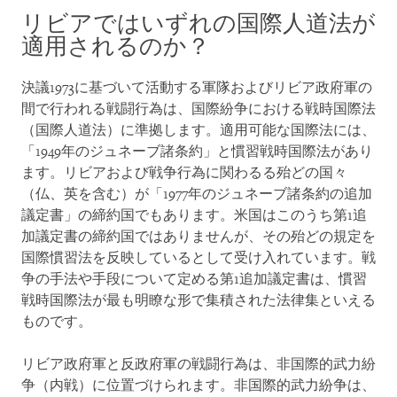
リビアではいずれの国際人道法が
適用されるのか？
決議1973に基づいて活動する軍隊およびリビア政府軍の
間で行われる戦闘行為は、国際紛争における戦時国際法
（国際人道法）に準拠します。適用可能な国際法には、
「1949年のジュネーブ諸条約」と慣習戦時国際法があり
ます。リビアおよび戦争行為に関わるる殆どの国々
（仏、英を含む）が「1977年のジュネーブ諸条約の追加
議定書」の締約国でもあります。米国はこのうち第1追
加議定書の締約国ではありませんが、その殆どの規定を
国際慣習法を反映しているとして受け入れています。戦
争の手法や手段について定める第1追加議定書は、慣習
戦時国際法が最も明瞭な形で集積された法律集といえる
ものです。
リビア政府軍と反政府軍の戦闘行為は、非国際的武力紛
争（内戦）に位置づけられます。非国際的武力紛争は、