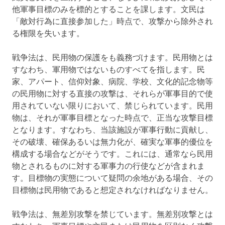
他軍事目標のみを標的とすることを課します。文民は
「敵対行為に直接参加した」時点で、攻撃から除外され
る権限を失います。
戦争法は、民用物の保護をも義務づけます。民用物とは
すなわち、軍用物ではないものすべてを指します。民
家、アパート、信仰対象、病院、学校、文化的記念物等
の民用物に対する直接の攻撃は、それらが軍事目的で使
用されていない限りにおいて、禁じられています。民用
物は、それが軍事目標となった時点で、正当な攻撃目標
となります。すなわち、当該施設が軍事行動に貢献し、
その破壊、確保あるいは無力化が、確実な軍事的優位を
構成する場合などがそうです。これには、通常なら民用
物とされるものに対する軍事力の行使などが含まれま
す。目標物の実態について疑問の余地がある場合、その
目標物は民用物であると想定されなければなりません。
戦争法は、無差別攻撃を禁じています。無差別攻撃とは