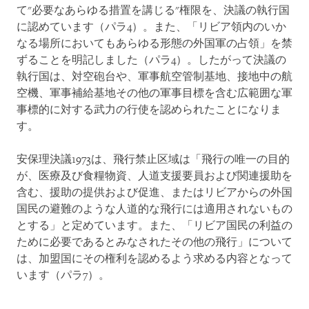
て"必要なあらゆる措置を講じる"権限を、決議の執行国
に認めています（パラ4）。また、「リビア領内のいか
なる場所においてもあらゆる形態の外国軍の占領」を禁
ずることを明記しました（パラ4）。したがって決議の
執行国は、対空砲台や、軍事航空管制基地、接地中の航
空機、軍事補給基地その他の軍事目標を含む広範囲な軍
事標的に対する武力の行使を認められたことになりま
す。
安保理決議1973は、飛行禁止区域は「飛行の唯一の目的
が、医療及び食糧物資、人道支援要員および関連援助を
含む、援助の提供および促進、またはリビアからの外国
国民の避難のような人道的な飛行には適用されないもの
とする」と定めています。また、「リビア国民の利益の
ために必要であるとみなされたその他の飛行」について
は、加盟国にその権利を認めるよう求める内容となって
います（パラ7）。