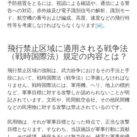
予防措置をとるには、視認による確認や、通信による警
告への対応、赤外線及び電子識別信号の解析、識別モー
ド、航空機の番号および編成、高度、速度などの飛行特
性等を考慮しなければならなくなります
[iii]
。
飛行禁止区域に適用される戦争法
（戦時国際法）規定の内容とは？
飛行禁止区域の強制は、武力紛争におけるその手法と手
段において、戦時国際法（戦争法）に準拠しなければな
りません。戦時国際法には、軍用機、ヘリ、地上の標的
など、軍事目標に対する攻撃しか認められないことが明
記されています。文民や、民間航空会社、その他民間機
などの民用物に対する攻撃は禁止されているのです。
民用物は、それが軍事目標となった時点で、正当な攻撃
目標となります。すなわち、当該施設が軍事行動に貢献
し、その破壊、確保あるいは無力化が、確実な軍事的優