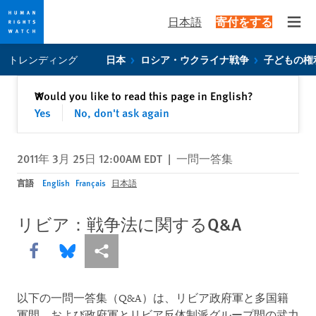
日本語
寄付をする
Open
Skip
Skip
トレンディング
日本
ロシア・ウクライナ戦争
子どもの権
to
to
cookie
main
閉じる
Would you like to read this page in English?
✕
privacy
content
Yes
No, don't ask again
notice
2011年 3月 25日 12:00AM EDT
|
一問一答集
言語
English
Français
日本語
リビア：戦争法に関するQ&A
Share this via Facebook
Share this via Bluesky
More sharing options
以下の一問一答集（Q&A）は、リビア政府軍と多国籍
軍間、および政府軍とリビア反体制派グループ間の武力