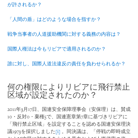
が許されるか？
「人間の盾」はどのような場合を指すか？
戦争当事者の人道援助機関に対する義務の内容は？
国際人権法は今もリビアで適用されるのか？
誰に対し、国際人道法違反の責任を負わせられるか？
何の権限によりリビアに飛行禁止
区域が設定されたのか？
2011年3月17日、国連安全保障理事会（安保理）は、賛成
10・反対0・棄権5で、国連憲章第7章に基づきリビアに
「飛行禁止区域」を設定することを認める国連安保理決
議1973を採択しました
[i]
。同決議は、「停戦の即時成立