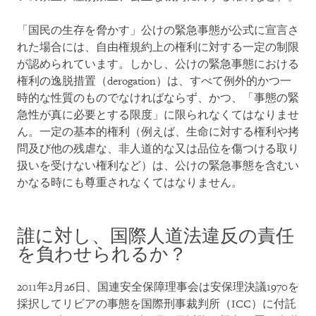
「国民の生存を脅かす」公けの緊急事態が公式に宣言さ
れた場合には、自由権規約上の権利に対する一定の制限
が認められています。しかし、公けの緊急事態における
権利の逸脱措置（derogation）は、すべて例外的かつ一
時的な性質のものでなければならず、かつ、「事態の緊
急性が真に必要とする限度」に限られなくてはなりませ
ん。一定の基本的権利（例えば、生命に対する権利や拷
問及び他の残虐な、非人道的な又は品位を傷つける取り
扱いを受けない権利など）は、公けの緊急事態を含むい
かなる時にも尊重されなくてはなりません。
誰に対し、国際人道法違反の責任
を負わせられるか？
2011年2月26日、国連安全保障理事会は安保理決議1970を
採択してリビアの事態を国際刑事裁判所（ICC）に付託