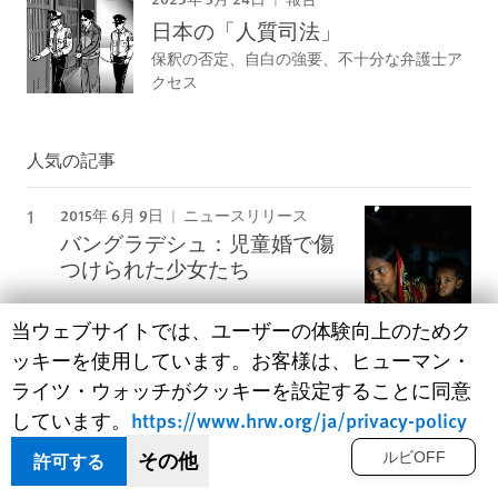
日本の「人質司法」
保釈の否定、自白の強要、不十分な弁護士ア
クセス
人気の記事
2015年 6月 9日
ニュースリリース
バングラデシュ：児童婚で傷
つけられた少女たち
Human Rights Watch cookie preferences
当ウェブサイトでは、ユーザーの体験向上のためク
2019年 3月 21日
ニュースリリース
ッキーを使用しています。お客様は、ヒューマン・
ミャンマー：中国に「花嫁」
ライツ・ウォッチがクッキーを設定することに同意
として売られる成人女性・少
女たち
しています。
https://www.hrw.org/ja/privacy-policy
その他
許可する
ルビOFF
2026年 8月 5日
人権ウォッチ
救った赤ちゃんを、乳児院に