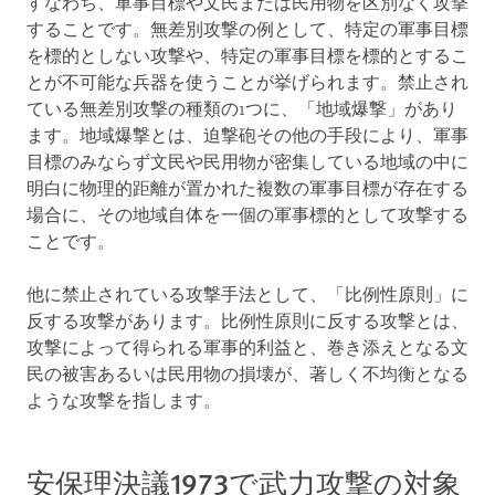
すなわち、軍事目標や文民または民用物を区別なく攻撃
することです。無差別攻撃の例として、特定の軍事目標
を標的としない攻撃や、特定の軍事目標を標的とするこ
とが不可能な兵器を使うことが挙げられます。禁止され
ている無差別攻撃の種類の1つに、「地域爆撃」があり
ます。地域爆撃とは、迫撃砲その他の手段により、軍事
目標のみならず文民や民用物が密集している地域の中に
明白に物理的距離が置かれた複数の軍事目標が存在する
場合に、その地域自体を一個の軍事標的として攻撃する
ことです。
他に禁止されている攻撃手法として、「比例性原則」に
反する攻撃があります。比例性原則に反する攻撃とは、
攻撃によって得られる軍事的利益と、巻き添えとなる文
民の被害あるいは民用物の損壊が、著しく不均衡となる
ような攻撃を指します。
安保理決議1973で武力攻撃の対象