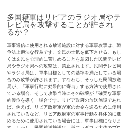
多国籍軍はリビアのラジオ局やテ
レビ局を攻撃することが許され
るか？
軍事通信に使用される放送施設に対する軍事攻撃は、戦
争法上適法な行為です。文民の士気を低下させる、もし
くは文民を心理的に苦しめることを意図した民間テレビ
局やラジオ局への攻撃は、禁止されます。民間テレビ局
やラジオ局は、軍事目標としての基準を満たしている場
合のみ攻撃が許されます。すなわち、そうした民間放送
局が、「軍事行動に効果的に寄与」する方法で使用され
ている場合、そして攻撃当時にその破壊が「確実な軍事
的優位を導く」場合です。リビア政府の放送施設であれ
ば、例えば、リビア政府軍が軍の命令を送るために使用
されているなど、リビア政府軍の軍事行動を具体的に進
めるために使用されている場合には、軍事目標になりま
す。しかし、民間放送施設は、単にカダフィ大佐のプロ