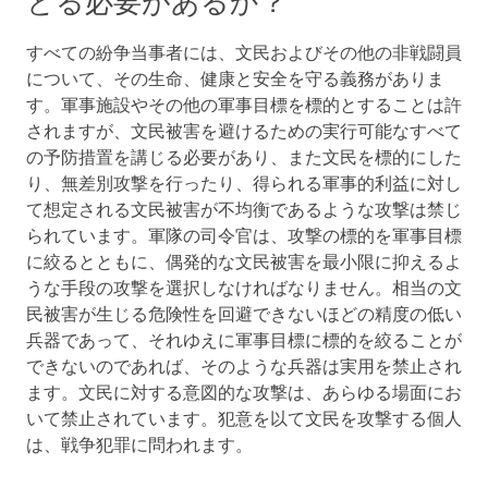
とる必要があるか？
すべての紛争当事者には、文民およびその他の非戦闘員
について、その生命、健康と安全を守る義務がありま
す。軍事施設やその他の軍事目標を標的とすることは許
されますが、文民被害を避けるための実行可能なすべて
の予防措置を講じる必要があり、また文民を標的にした
り、無差別攻撃を行ったり、得られる軍事的利益に対し
て想定される文民被害が不均衡であるような攻撃は禁じ
られています。軍隊の司令官は、攻撃の標的を軍事目標
に絞るとともに、偶発的な文民被害を最小限に抑えるよ
うな手段の攻撃を選択しなければなりません。相当の文
民被害が生じる危険性を回避できないほどの精度の低い
兵器であって、それゆえに軍事目標に標的を絞ることが
できないのであれば、そのような兵器は実用を禁止され
ます。文民に対する意図的な攻撃は、あらゆる場面にお
いて禁止されています。犯意を以て文民を攻撃する個人
は、戦争犯罪に問われます。