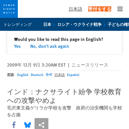
日本語
寄付をする
Open
Skip
Skip
トレンディング
日本
ロシア・ウクライナ戦争
子どもの権
to
to
cookie
main
閉じる
Would you like to read this page in English?
✕
privacy
content
Yes
No, don't ask again
notice
2009年 12月 9日 3:20AM EST
|
ニュースリリース
言語
English
Deutsch
हिन्दी
日本語
Español
インド：ナクサライト紛争 学校教育
への攻撃やめよ
毛沢東主義ゲリラが学校を攻撃 政府の治安機関も学校
を占拠
Share this via Facebook
Share this via Bluesky
More sharing options