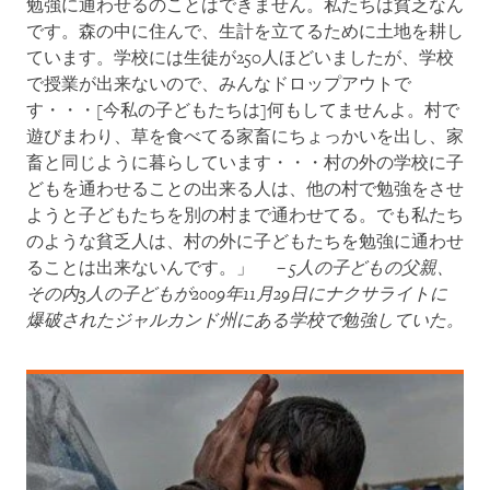
勉強に通わせるのことはできません。私たちは貧乏なん
です。森の中に住んで、生計を立てるために土地を耕し
ています。学校には生徒が250人ほどいましたが、学校
で授業が出来ないので、みんなドロップアウトで
す・・・[今私の子どもたちは]何もしてませんよ。村で
遊びまわり、草を食べてる家畜にちょっかいを出し、家
畜と同じように暮らしています・・・村の外の学校に子
どもを通わせることの出来る人は、他の村で勉強をさせ
ようと子どもたちを別の村まで通わせてる。でも私たち
のような貧乏人は、村の外に子どもたちを勉強に通わせ
ることは出来ないんです。」
－
5
人の子どもの父親、
その内
3
人の子どもが
2009
年
11
月
29
日にナクサライトに
爆破されたジャルカンド州にある学校で勉強していた。