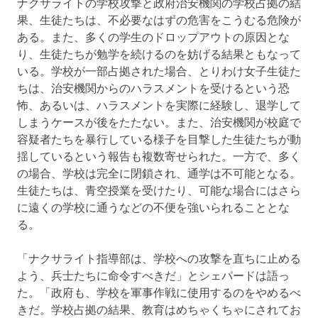
ナクサライトの学校攻撃と政府治安機関の学校占拠の結
果、生徒たちは、不必要なはずの危害をこうむる危険が
ある。また、多くの学生のドロップアウトの原因とな
り、生徒たちが勉学を続けるのを妨げる結果ともなって
いる。学校が一部占拠された場合、とりわけ女子生徒た
ちは、治安機関からのハラスメントを受けるという恐
怖、あるいは、ハラスメントを実際に経験し、退学して
しまうケースが後をたたない。また、治安機関が校庭で
容疑者たちを暴行している様子を目撃した生徒たちが動
揺しているという報告も複数寄せられた。一方で、多く
の場合、学校は完全に閉鎖され、通学は不可能となる。
生徒たちは、青空授業を受けたり、可能な場合にはさら
に遠くの学校に通うなどの不便を強いられることとな
る。
「ナクサライト指導部は、学校への攻撃を直ちに止める
よう、兵士たちに命令すべきだ」とシェパードは語っ
た。「政府も、学校を軍事作戦に使用するのをやめるべ
きだ。学校占拠の結果、教育はめちゃくちゃにされてお