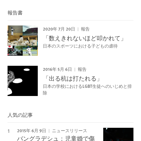
報告書
2020年 7月 20日
報告
「数えきれないほど叩かれて」
日本のスポーツにおける子どもの虐待
2016年 5月 6日
報告
「出る杭は打たれる」
日本の学校におけるLGBT生徒へのいじめと排
除
人気の記事
2015年 6月 9日
ニュースリリース
バングラデシュ：児童婚で傷