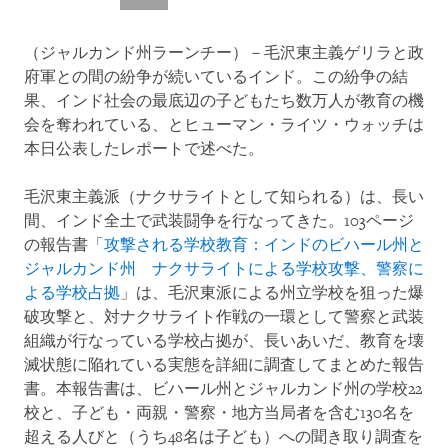
（ジャルカンド州ラーンチー）－毛沢東主義ゲリラと政
府軍との間の紛争が続いているインド。この紛争の結
果、インド社会の最底辺の子どもたち数万人が教育の機
会を奪われている、とヒューマン・ライツ・ウォッチは
本日公表したレポートで述べた。
毛沢東主義派（ナクサライトとして知られる）は、長い
間、インド全土で武装闘争を行なってきた。103ページ
の報告書「
攻撃される学校教育：インドのビハール州と
ジャルカンド州 ナクサライトによる学校攻撃、警察に
よる学校占拠
」は、毛沢東派による州立学校を狙った爆
破攻撃と、対ナクサライト作戦の一環として警察と武装
組織が行なっている学校占拠が、長いあいだ、教育を壊
滅状態に陥れている実態を詳細に調査してまとめた報告
書。本報告書は、ビハール州とジャルカンド州の学校22
校と、子ども・両親・警察・地方当局者を含む130名を
超える人びと（うち48名は子ども）への聞き取り調査を