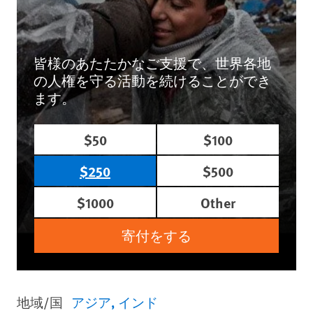
皆様のあたたかなご支援で、世界各地
の人権を守る活動を続けることができ
ます。
$50
$100
$250
$500
$1000
Other
寄付をする
地域/国
アジア
インド