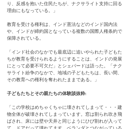
り、反感を抱いた住民たちが、ナクサライト支持に回る
理由にもなっている。」
教育を受ける権利は、インド憲法などのインド国内法
や、インドが締約国となっている複数の国際人権条約で
保障されている。
「インド社会のなかでも最底辺に追いやられた子どもた
ちが教育を受けられるようにすることは、インドの発展
にとって必要不可欠だ」とシェパードは語った。「ナク
サライト紛争のなかで、地域の子どもたちは、長い間、
その教育への権利を奪われたままである。」
子どもたちとその親たちの体験談抜粋
:
「この学校はめちゃくちゃに壊されてしまって・・・建
物全体が破壊されてしまっています。窓は割られ吹き飛
ばされ、床には壁や天井と同じようにひび割れが入って
て、ドアだって壊れてます。ベランダとつながっている