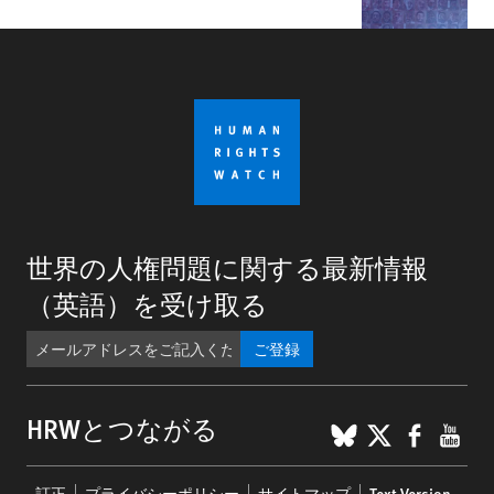
世界の人権問題に関する最新情報
（英語）を受け取る
ご登録
BlueSky
X
Faceb
You
HRWとつながる
Footer
訂正
プライバシーポリシー
サイトマップ
Text Version