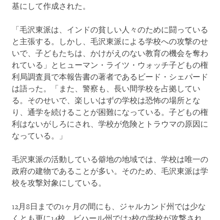
基にして作成された。
「毛沢東派は、インドの貧しい人々のために闘っている
と主張する。しかし、毛沢東派による学校への攻撃のせ
いで、子どもたちは、かけがえのない教育の機会を奪わ
れている」とヒューマン・ライツ・ウォッチ子どもの権
利局調査員で本報告書の著者であるビード・シェパード
は語った。「また、警察も、長い間学校を占拠してい
る。そのせいで、楽しいはずの学校は恐怖の場所とな
り、通学を続けることが困難になっている。子どもの権
利はないがしろにされ、学校が危険とトラウマの原因に
なっている。」
毛沢東派の活動している僻地の地域では、学校は唯一の
政府の建物であることが多い。そのため、毛沢東派は学
校を攻撃対象にしている。
12月8日までの1ヶ月の間にも、ジャルカンド州では少な
くとも更に14校、ビハール州では2校の学校が攻撃され