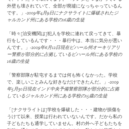
外壁も壊されていて、全部が廃墟になっちゃっているん
です。」
-
2009
年
4
月
9
日にナクサライトに爆破されたジ
ャルカンド州にある学校の
16
歳の生徒
「時々[治安機関は]犯人を学校に連れて戻ってきて、暴
行をしているんです・・・暴行中は、本当に気分が悪い
んです。」
-
2009
年
6
月
12
日現在ビハール州オーキリアリ
ー警察が部分的に占拠しているビハール州にある学校の
16
歳の生徒
「警察部隊が駐屯するまでは何も怖くなかった。学校
で、楽しいことみんな好きなだけできたんだ。」
-
2009
年
5
月
30
日現在インド中央予備警察部隊が部分的に占拠
しているジャルカンド州にある学校の
15
歳の生徒
「[ナクサライトは]学校を爆破した・・・建物が損傷を
うけて以来、授業は行われていないんです。だから私の
子どもたちも通学していません。村の外へ子どもたちを