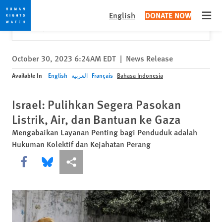
Skip
Skip
Close
Would you like to read this page in English?
✕
English
DONATE NOW
to
to
Open
Yes
No, don't ask again
cookie
main
privacy
content
notice
October 30, 2023 6:24AM EDT
|
News Release
Available In
English
العربية
Français
Bahasa Indonesia
Israel: Pulihkan Segera Pasokan
Listrik, Air, dan Bantuan ke Gaza
Mengabaikan Layanan Penting bagi Penduduk adalah
Hukuman Kolektif dan Kejahatan Perang
Share this via Facebook
Share this via Bluesky
More sharing options