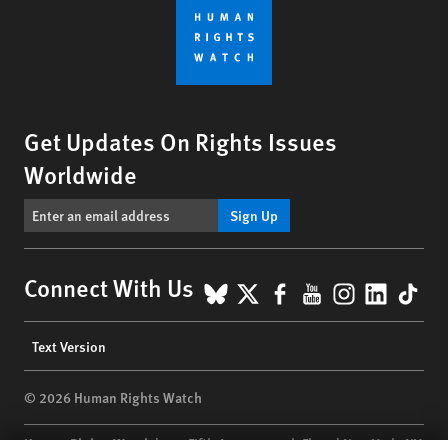
Get Updates On Rights Issues
Worldwide
Sign Up
BlueSky
X
Facebook
YouTube
Instagr
Linke
Tik
Connect With Us
Footer
Text Version
menu
© 2026 Human Rights Watch
Human Rights Watch
| 350 Fifth Avenue, 34th Floor | New York,
NY