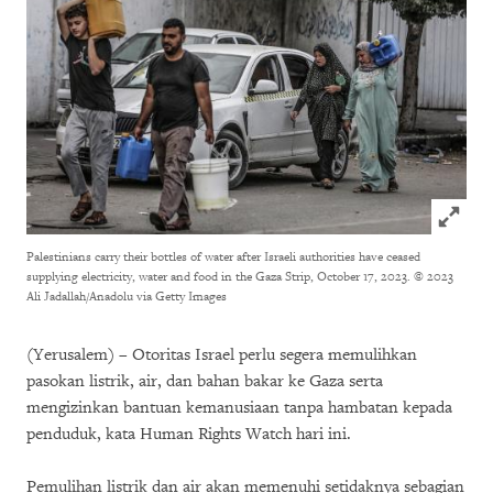
Click to
Palestinians carry their bottles of water after Israeli authorities have ceased
supplying electricity, water and food in the Gaza Strip, October 17, 2023.
© 2023
Ali Jadallah/Anadolu via Getty Images
(Yerusalem) – Otoritas Israel perlu segera memulihkan
pasokan listrik, air, dan bahan bakar ke Gaza serta
mengizinkan bantuan kemanusiaan tanpa hambatan kepada
penduduk, kata Human Rights Watch hari ini.
Pemulihan listrik dan air akan memenuhi setidaknya sebagian