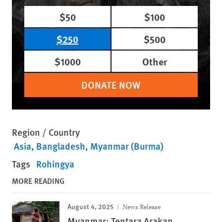
$50
$100
$250
$500
$1000
Other
DONATE NOW
Region / Country
Asia
Bangladesh
Myanmar (Burma)
Tags
Rohingya
MORE READING
August 4, 2025
News Release
Myanmar: Tentara Arakan