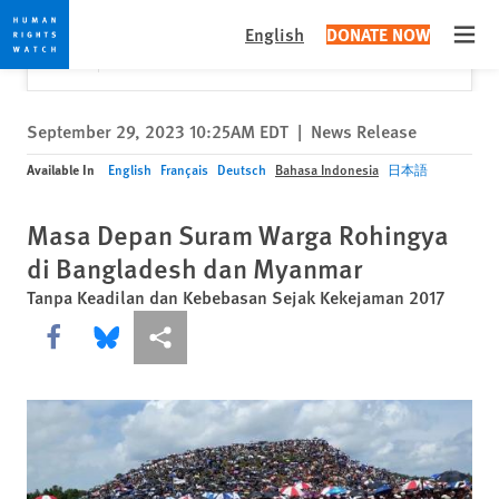
Skip
Skip
Close
Would you like to read this page in English?
✕
English
DONATE NOW
to
to
Open
Yes
No, don't ask again
cookie
main
privacy
content
notice
September 29, 2023 10:25AM EDT
|
News Release
Available In
English
Français
Deutsch
Bahasa Indonesia
日本語
Masa Depan Suram Warga Rohingya
di Bangladesh dan Myanmar
Tanpa Keadilan dan Kebebasan Sejak Kekejaman 2017
Share this via Facebook
Share this via Bluesky
More sharing options