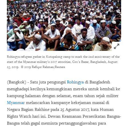
Click to
Rohingya refugees gather in Kutupalong camp to mark the 2nd anniversary of the
start of the Myanmar military’s 2017 atrocities, Cox’s Bazar, Bangladesh, August
25, 2019.
© 2019 Rafiqur Rahman/Reuters
(Bangkok) - Satu juta pengungsi
Rohingya
di Bangladesh
menghadapi kecilnya kemungkinan mereka untuk kembali ke
kampung halaman dengan selamat, enam tahun sejak militer
Myanmar
melancarkan kampanye kekejaman massal di
Negara Bagian Rakhine pada 25 Agustus 2017, kata Human
Rights Watch hari ini. Dewan Keamanan Perserikatan Bangsa-
Bangsa telah gagal meminta pertanggungjawaban para