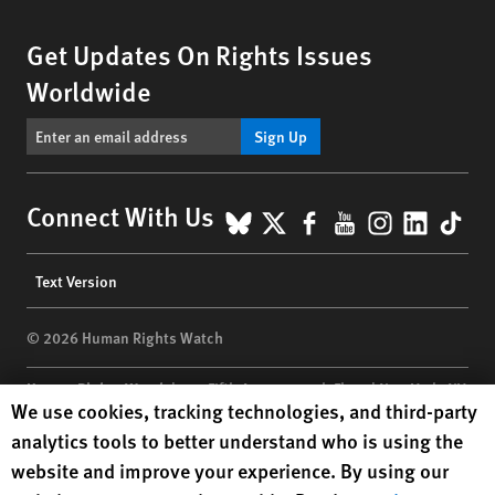
Get Updates On Rights Issues
Worldwide
Sign Up
BlueSky
X
Facebook
YouTube
Instagr
Linke
Tik
Connect With Us
Footer
Text Version
menu
© 2026 Human Rights Watch
Human Rights Watch
| 350 Fifth Avenue, 34th Floor | New York,
NY
Human Rights Watch cookie preferences
We use cookies, tracking technologies, and third-party
10118-3299
USA
|
t
1.212.290.4700
analytics tools to better understand who is using the
Human Rights Watch
is a 501(C)(3) nonprofit registered in the US
website and improve your experience. By using our
under EIN: 13-2875808