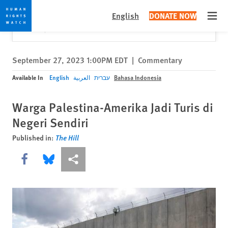
Skip
Skip
Close
Would you like to read this page in English?
✕
English
DONATE NOW
to
to
Open
Yes
No, don't ask again
cookie
main
privacy
content
notice
September 27, 2023 1:00PM EDT
|
Commentary
Available In
English
العربية
עברית
Bahasa Indonesia
Warga Palestina-Amerika Jadi Turis di
Negeri Sendiri
Published in:
The Hill
Share this via Facebook
Share this via Bluesky
More sharing options