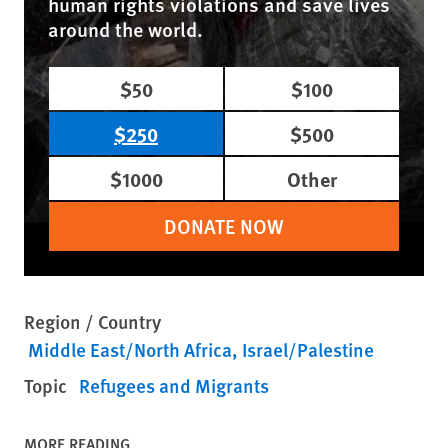
human rights violations and save lives
around the world.
$50
$100
$250
$500
$1000
Other
DONATE NOW
Region / Country
Middle East/North Africa
Israel/Palestine
Topic
Refugees and Migrants
MORE READING