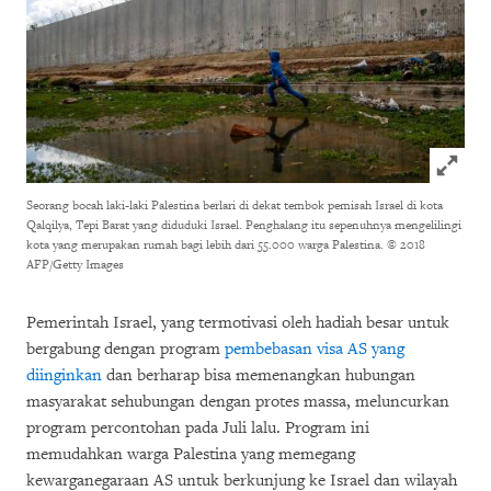
Click to
Seorang bocah laki-laki Palestina berlari di dekat tembok pemisah Israel di kota
Qalqilya, Tepi Barat yang diduduki Israel. Penghalang itu sepenuhnya mengelilingi
kota yang merupakan rumah bagi lebih dari 55.000 warga Palestina.
© 2018
AFP/Getty Images
Pemerintah Israel, yang termotivasi oleh hadiah besar untuk
bergabung dengan program
pembebasan visa AS yang
diinginkan
dan berharap bisa memenangkan hubungan
masyarakat sehubungan dengan protes massa, meluncurkan
program percontohan pada Juli lalu. Program ini
memudahkan warga Palestina yang memegang
kewarganegaraan AS untuk berkunjung ke Israel dan wilayah