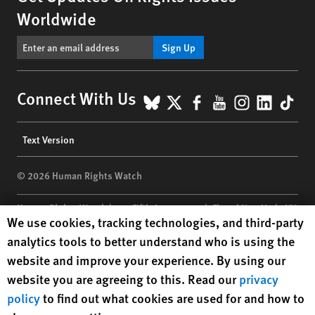
Worldwide
Sign Up
BlueSky
X
Facebook
YouTube
Instagr
Linke
Tik
Connect With Us
Footer
Text Version
menu
© 2026 Human Rights Watch
Human Rights Watch
| 350 Fifth Avenue, 34th Floor | New York,
NY
Human Rights Watch cookie preferences
We use cookies, tracking technologies, and third-party
10118-3299
USA
|
t
1.212.290.4700
analytics tools to better understand who is using the
Human Rights Watch
is a 501(C)(3) nonprofit registered in the US
website and improve your experience. By using our
under EIN: 13-2875808
website you are agreeing to this. Read our
privacy
policy
to find out what cookies are used for and how to