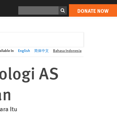
DONATE NOW
Print
Search
DONATE NOW
ilable In
English
简体中文
Bahasa Indonesia
ologi AS
an
ra Itu