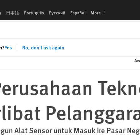
aran
languages
h
日本語
Português
Русский
Español
More
sh?
Yes
No, don't ask again
Ava
Perusahaan Tekn
rlibat Pelanggar
n Alat Sensor untuk Masuk ke Pasar Nega