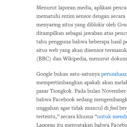
Menurut laporan media, aplikasi penc
mematuhi rezim sensor dengan secara 
menyaring situs yang diblokir oleh
Grea
ditampilkan sebagai jawaban atas penc
tahu pengguna bahwa beberapa hasil p
situs web yang akan disensor termasuk
(BBC) dan Wikipedia, menurut dokumen
Google bukan satu-satunya
perusahaan
mempertimbangkan apakah akan melak
pasar Tiongkok. Pada bulan November
bahwa Facebook sedang mengembangk
unggahan agar tidak muncul di
feed
ber
tertentu,” secara khusus “
untuk memba
Laporan itu menyatakan bahwa Facebo