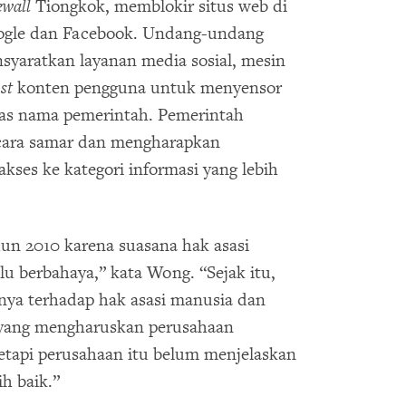
ewall
Tiongkok, memblokir situs web di
oogle dan Facebook. Undang-undang
nsyaratkan layanan media sosial, mesin
ost
konten pengguna untuk menyensor
 atas nama pemerintah. Pemerintah
ecara samar dan mengharapkan
kses ke kategori informasi yang lebih
hun 2010 karena suasana hak asasi
u berbahaya,” kata Wong. “Sejak itu,
ya terhadap hak asasi manusia dan
yang mengharuskan perusahaan
tetapi perusahaan itu belum menjelaskan
ih baik.”