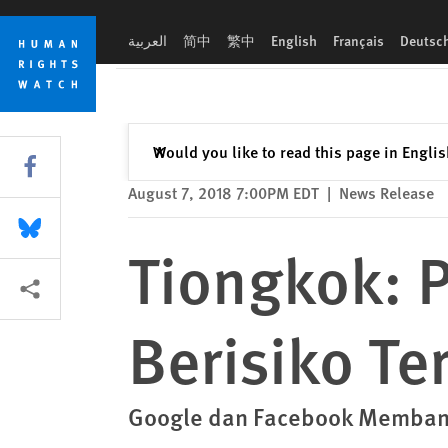
Skip
Skip
Tiongkok: Perusahaan Teknologi AS Berisiko Terlibat Pelangg
to
to
العربية
简中
繁中
English
Français
Deutsc
cookie
main
privacy
content
notice
Close
Would you like to read this page in Engli
✕
Share this via Facebook
August 7, 2018 7:00PM EDT
|
News Release
Share this via Bluesky
Tiongkok: 
More sharing options
Berisiko Te
Google dan Facebook Membangu